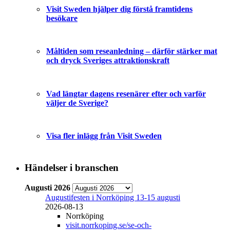
Visit Sweden hjälper dig förstå framtidens
besökare
Måltiden som reseanledning – därför stärker mat
och dryck Sveriges attraktionskraft
Vad längtar dagens resenärer efter och varför
väljer de Sverige?
Visa fler inlägg från Visit Sweden
Händelser i branschen
Augusti 2026
Augustifesten i Norrköping 13-15 augusti
2026-08-13
Norrköping
visit.norrkoping.se/se-och-