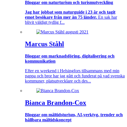
Bloggar om naturturism och turismutveckling
Jag har jobbat som naturguide i 23 år och tagit
emot besökare från mer än 75 länder.
En sak har
blivit väldigt tydlig f...
Marcus Ståhl
Bloggar om marknadsföring, digitalisering och
kommunikation
Efter en weekend i Helsingfors tillsammans med min
pappa och bror har jag gått och funderat på vad svenska
kommuner, platsutvecklare och des...
Bianca Brandon-Cox
Bloggar om måltidsturism, AI-verktyg, trender och
hållbara måltidskoncept