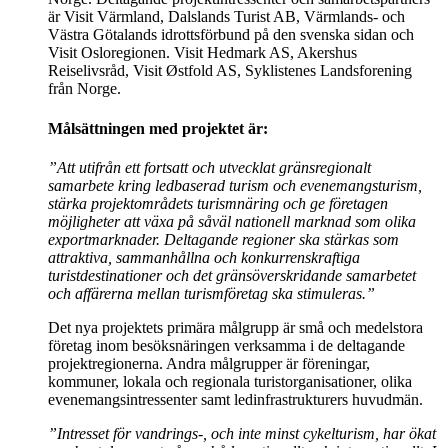
är Visit Värmland, Dalslands Turist AB, Värmlands- och
Västra Götalands idrottsförbund på den svenska sidan och
Visit Osloregionen. Visit Hedmark AS, Akershus
Reiselivsråd, Visit Østfold AS, Syklistenes Landsforening
från Norge.
Målsättningen med projektet är:
”Att utifrån ett fortsatt och utvecklat gränsregionalt
samarbete kring ledbaserad turism och evenemangsturism,
stärka projektområdets turismnäring och ge företagen
möjligheter att växa på såväl nationell marknad som olika
exportmarknader. Deltagande regioner ska stärkas som
attraktiva, sammanhållna och konkurrenskraftiga
turistdestinationer och det gränsöverskridande samarbetet
och affärerna mellan turismföretag ska stimuleras.”
Det nya projektets primära målgrupp är små och medelstora
företag inom besöksnäringen verksamma i de deltagande
projektregionerna. Andra målgrupper är föreningar,
kommuner, lokala och regionala turistorganisationer, olika
evenemangsintressenter samt ledinfrastrukturers huvudmän.
”Intresset för vandrings-, och inte minst cykelturism, har ökat