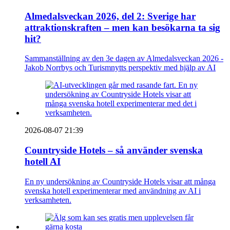
Almedalsveckan 2026, del 2: Sverige har
attraktionskraften – men kan besökarna ta sig
hit?
Sammanställning av den 3e dagen av Almedalsveckan 2026 -
Jakob Norrbys och Turismnytts perspektiv med hjälp av AI
2026-08-07 21:39
Countryside Hotels – så använder svenska
hotell AI
En ny undersökning av Countryside Hotels visar att många
svenska hotell experimenterar med användning av AI i
verksamheten.