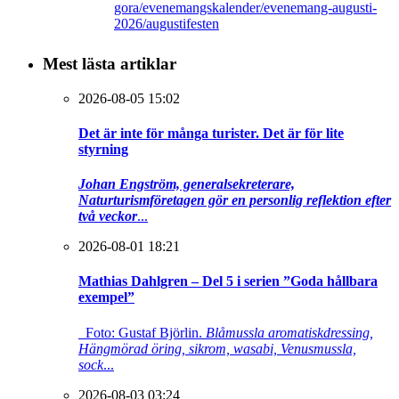
gora/evenemangskalender/evenemang-augusti-
2026/augustifesten
Mest lästa artiklar
2026-08-05 15:02
Det är inte för många turister. Det är för lite
styrning
Johan Engström, generalsekreterare,
Naturturismföretagen gör en personlig reflektion efter
två veckor
...
2026-08-01 18:21
Mathias Dahlgren – Del 5 i serien ”Goda hållbara
exempel”
Foto: Gustaf Björlin.
Blåmussla aromatiskdressing,
Hängmörad öring, sikrom, wasabi, Venusmussla,
sock
...
2026-08-03 03:24