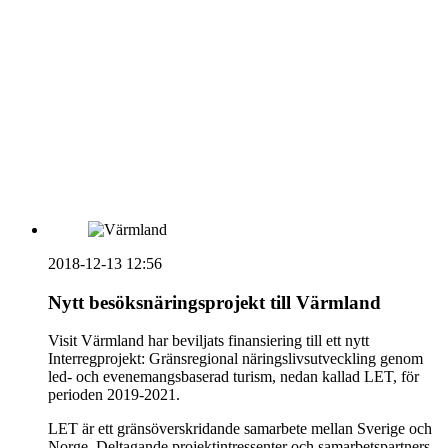
Vidbynäs Gård & Konferens söker efter en driven VD
Sammanfattning av nyheter om svensk besöksnäring
vecka 20 2026
HOUSE OF PEOPLE söker MICE säljare och
Bokning & Säljkoordinator
RSS
Prenumerera på nyhetsbrevet
2018-12-13 12:56
Nytt besöksnäringsprojekt till Värmland
Visit Värmland har beviljats finansiering till ett nytt
Interregprojekt: Gränsregional näringslivsutveckling genom
led- och evenemangsbaserad turism, nedan kallad LET, för
perioden 2019-2021.
LET är ett gränsöverskridande samarbete mellan Sverige och
Norge. Deltagande projektintressenter och samarbetspartners