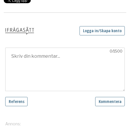
Hotelltjänster
IT
Juridik
Köp och sälj verksamheter
Lokaler
Marknadsföring
Mat och dryck
Miljö och hållbarhet
Personal