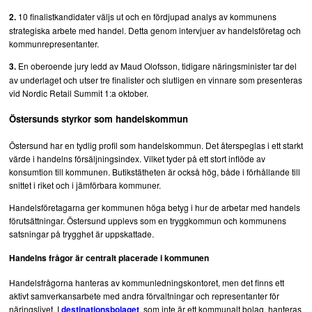
10 finalistkandidater väljs ut och en fördjupad analys av kommunens
2.
Rese-/turistbyrå
strategiska arbete med handel. Detta genom intervjuer av handelsföretag och
kommunrepresentanter.
Researrangör-/återförsälj.
En oberoende jury ledd av Maud Olofsson, tidigare näringsminister tar del
3.
av underlaget och utser tre finalister och slutligen en vinnare som presenteras
vid Nordic Retail Summit 1:a oktober.
Buss-flyg-rederi-tåg-mc
Östersunds styrkor som handelskommun
Karriär
Östersund har en tydlig profil som handelskommun. Det återspeglas i ett starkt
värde i handelns försäljningsindex. Vilket tyder på ett stort inflöde av
Aktuella utbildningar
konsumtion till kommunen. Butikstätheten är också hög, både i förhållande till
snittet i riket och i jämförbara kommuner.
Lediga tjänster
Handelsföretagarna ger kommunen höga betyg i hur de arbetar med handels
förutsättningar. Östersund upplevs som en tryggkommun och kommunens
satsningar på trygghet är uppskattade.
På nytt jobb
Handelns frågor är centralt placerade i kommunen
Utbildningsnyheter
Handelsfrågorna hanteras av kommunledningskontoret, men det finns ett
aktivt samverkansarbete med andra förvaltningar och representanter för
Marknadskollen
näringslivet. I
, som inte är ett kommunalt bolag, hanteras
destinationsbolaget