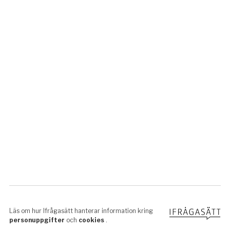
Organisationer och föreningar
Säkerhet
Underhållning
Utbildningstjänster
Verksamhetsutveckling
Övrigt
För dig som är leverantör!
Till dig som vill sälja mer!