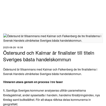
SÖNDAG 9 AUGUSTI 2026
Senaste nytt:
Nyheter
Destinationsutveckling
Almedalsveckan 2026, del 2: Sverige har attraktionskraften – men kan besökarna ta sig hit?
Platsannonser:
Aktivitetsbolag
Sammanfattning av nyheter om svensk besöksnäring vecka 29 2026
2025-08-26 16:08
Östersund och Kalmar är finalister till titeln
Boende
Sveriges bästa handelskommun
a
t
Destinationer
Östersund är tillsammans med Kalmar och Falkenberg de tre finalisterna i
Svensk Handels utmärkelse Sveriges bästa handelskommun.
Handel
Vinnaren utses genom en process i tre faser
Samtliga Sveriges kommuner analyseras utifrån parametrarna
1.
Konferens & events
företagsklimat, andel sysselsatta i handeln, handelns försäljningsindex, nya
företag samt butikstäthet. För att skapa rättvisa delas kommunerna in
Mat och Dryck
geografiskt.