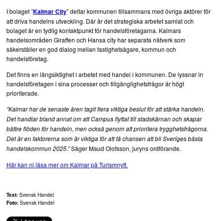
I bolaget ”
” deltar kommunen tillsammans med övriga aktörer för
Kalmar City
att driva handelns utveckling. Där är det strategiska arbetet samlat och
Pågående turismprojekt
bolaget är en tydlig kontaktpunkt för handelsföretagarna. Kalmars
handelsområden Giraffen och Hansa city har separata nätverk som
Radiointervjuer
säkerställer en god dialog mellan fastighetsägare, kommun och
handelsföretag.
Rapporter
Det finns en långsiktighet i arbetet med handel i kommunen. De lyssnar in
handelsföretagen i sina processer och tillgänglighetsfrågor är högt
prioriterade.
Trendspaning
”Kalmar har de senaste åren tagit flera viktiga beslut för att stärka handeln.
Det handlar bland annat om att Campus flyttat till stadskärnan och skapar
Statistik
bättre flöden för handeln, men också genom att prioritera trygghetsfrågorna.
Det är en faktorerna som är viktiga för att få chansen att bli Sveriges bästa
Aktuellt från Stua
Säger Maud Olofsson, juryns ordförande.
handelskommun 2025.”
Här kan ni läsa mer om Kalmar på Turismnytt.
Hitta leverantör
Bloggar
Destinationsutveckling
Annonsera
Text:
Svensk Handel
Foto:
Svensk Handel
Försäkringar
Logga in