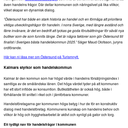
även handelns frågor. Där deltar kommunen och näringslivet på lika villkor,
vilket skapar en dynamisk dialog.
Bloggar
”Östersund har både en stark historia av handel och en förmåga att prioritera
viktiga utvecklingsfrågor för handeln. I norra Sverige, med längre avstånd och
Debatt
färre invånare, är det en bedrift att lyckas ge goda förutsättningar för såväl nya
butiker som de som funnits länge. Det är några faktorer som gör Östersund till
Evenemang
Säger Maud Olofsson, juryns
finalist i Sveriges bästa handelskommun 2025.”
ordförande.
Finansiering
Här kan ni läsa mer om Östersund på Turismnytt.
Kalmars styrkor som handelskommun
Filmer / Podcasts
Kalmar är den kommun som har högst värde i handelns försäljningsindex i
Hållbarhet
samtliga av de småländska länen. Det höga värdet tyder på att kommunen
har ett stort inflöde av konsumtion. Butikstätheten är också hög, både i
förhållande till snittet i riket och i jämförbara kommuner.
Intervjuer turismprofiler
Handelsföretagarna ger kommunen höga betyg i hur de för en konstruktiv
dialog med handelsföretag. Kommunens kunskap om handelns behov och
Marknadsföring
villkor är hög och trygghetsarbetet är aktivt och synligt på gator och torg.
Ett tydligt nav för handelsfrågor i kommunen
Pågående byggprojekt