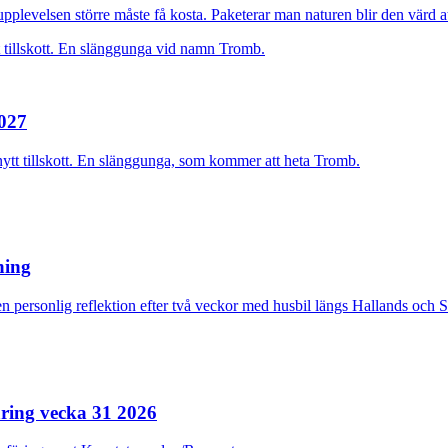
plevelsen större måste få kosta. Paketerar man naturen blir den värd at
2027
nytt tillskott. En slänggunga, som kommer att heta Tromb.
rning
n personlig reflektion efter två veckor med husbil längs Hallands och 
ring vecka 31 2026