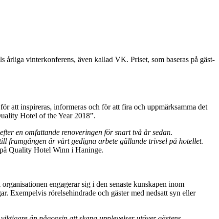
s årliga vinterkonferens, även kallad VK. Priset, som baseras på gäst-
ör att inspireras, informeras och för att fira och uppmärksamma det
uality Hotel of the Year 2018”.
 efter en omfattande renoveringen för snart två år sedan.
l framgången är vårt gedigna arbete gällande trivsel på hotellet.
 på Quality Hotel Winn i Haninge.
 i organisationen engagerar sig i den senaste kunskapen inom
ingar. Exempelvis rörelsehindrade och gäster med nedsatt syn eller
viktigare än någonsin att skapa upplevelser utöver gästens