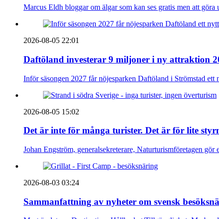
Marcus Eldh bloggar om älgar som kan ses gratis men att göra up
2026-08-05 22:01
Daftöland investerar 9 miljoner i ny attraktion 
Inför säsongen 2027 får nöjesparken Daftöland i Strömstad ett 
2026-08-05 15:02
Det är inte för många turister. Det är för lite sty
Johan Engström, generalsekreterare, Naturturismföretagen gör e
2026-08-03 03:24
Sammanfattning av nyheter om svensk besöksnä