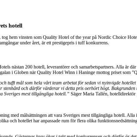
ts hotell
, tog hem vinsten som Quality Hotel of the year på Nordic Choice Hotel
gångar under året, är ett prestigepris i tuff konkurrens.
ls nästan 200 hotell, leverantörer och samarbetspartners. Alla är där f
på galan i Globen när Quality Hotel Winn i Haninge mottog priset som ”Q
och tufft mål som hela vårt team arbetat för sedan vi nyinvigde hotellet
tenhård och därför värderar vi detta pris oerhört högt. Bakgrunden til
 Sveriges mest tillgängliga hotell.”
Säger Maria Tallén, hotelldirektör
ing med målsättningen att vara Sveriges mest tillgängliga hotell. Alla
ra olika och hotellet har anpassade rum för flera olika funktionsnedsättn
vande. Gästernas krav ökar i takt med konkurrensen och därför är det 