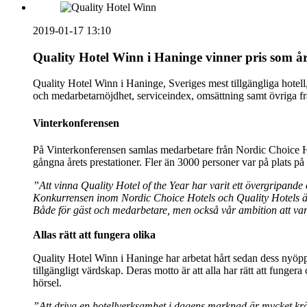
2019-01-17 13:10
Quality Hotel Winn i Haninge vinner pris som åre
Quality Hotel Winn i Haninge, Sveriges mest tillgängliga hotell
och medarbetarnöjdhet, serviceindex, omsättning samt övriga fram
Vinterkonferensen
På Vinterkonferensen samlas medarbetare från Nordic Choice Hote
gångna årets prestationer. Fler än 3000 personer var på plats 
”Att vinna Quality Hotel of the Year har varit ett övergripande 
Konkurrensen inom Nordic Choice Hotels och Quality Hotels är s
Både för gäst och medarbetare, men också vår ambition att vara
Allas rätt att fungera olika
Quality Hotel Winn i Haninge har arbetat hårt sedan dess nyöppn
tillgängligt värdskap. Deras motto är att alla har rätt att funge
hörsel.
”Att driva en hotellverksamhet i dagens marknad är mycket krä