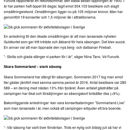
Furuvik rapporterar en rekordsommar, den bästa sedan öppningen år 1900. I
år har parken haft öppet 93 dagar, tagit emot 304.103 besökare och slagit
omsättningsrekord. Omsättningen ligger nu på 105 miljoner kronor. Man har
genomfört 19 konserter och 1,5 miljoner åk i attraktionerna.
En anledning till den ökade omsättningen är att man lanserade nyheten
Guldkortet som ger fritt inträde och åkband för hela säsongen. Det blev succé.
En annan var att man öppnade den nya berg- och dalbanan Fireball.
”- Stolta och glada stänger vi parken för i år”, säger Nina Tano, Vd Furuvik.
Skara Sommarland – stark säsong
Skara Sommarland har stängt för säsongen. Sommaren 2017 tog man emot
fler gäster jämfört med samma samma period år 2016. Antal besökare var 285
589 – en ökning med nästan 13% från fjolåret. Även antalet gästnätter på
campingen har ökat och försäljningen av säsongskort fortsätter öka (+9%).
Bakomliggande anledningar kan vara konsertsatsningen ”Sommarland Live”
som man lanserade i år, men också att campingen erbjuder ett bra boende.
”- Vår säsong har varit över förväntan. Trots en kylig och blåsig juli så har vi