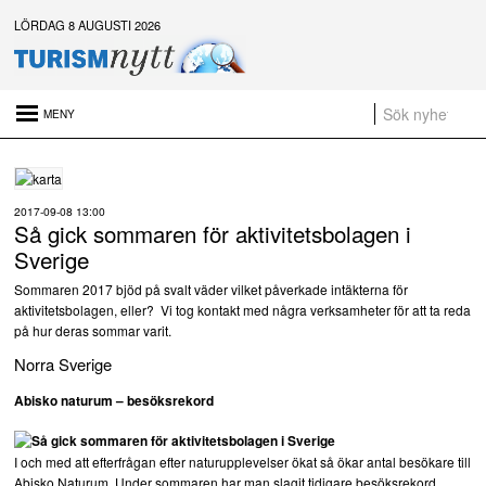
LÖRDAG 8 AUGUSTI 2026
Senaste nytt:
Daftöland investerar 9 miljoner i ny attraktion 2027
Platsannonser:
2017-09-08 13:00
Så gick sommaren för aktivitetsbolagen i
Sammanfattning av nyheter om svensk besöksnäring vecka 28 2026
Sverige
a
Sommaren 2017 bjöd på svalt väder vilket påverkade intäkterna för
aktivitetsbolagen, eller? Vi tog kontakt med några verksamheter för att ta reda
t
på hur deras sommar varit.
Norra Sverige
Abisko naturum – besöksrekord
I och med att efterfrågan efter naturupplevelser ökat så ökar antal besökare till
Abisko Naturum. Under sommaren har man slagit tidigare besöksrekord.