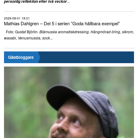
...
personlig reflektion efter två veckor
2026-08-01 18:21
Mathias Dahlgren – Del 5 i serien ”Goda hållbara exempel”
Foto: Gustaf Björlin.
Blåmussla aromatiskdressing, Hängmörad öring, sikrom,
...
wasabi, Venusmussla, sock
Gästbloggare