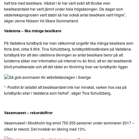
haft bra med besökare. Vädret i år har varit svårt att förutse men
besökarantalet har varit jämnt under hela högsäsongen. De dagar som
väderleksprognosen varit stabil så har också antal besökare varit högre”,
säger Janne Nilsson Vd Skara Sommarland.
Vadstena – lika många besökare
På Vadstena turistbyrå har man välkomnat ungefär lika många besökare som
förra året, cirka 9.904. Tina Schultzberg, turistbyråföreståndare på Vadstena
turistbyrå tror att den uteblivna ökningen av antal besökare beror på att
turisterna söker mer information på internet nu än förut, att en del besöksmål
blivit privatiserade och att det råder en förvirring över var turistbyrån ligger.
”- Positivt är iallafall att besöksantalet inte har minskat, varken hos oss på
turistbyrån eller i Vadstena som helhet”, säger Tina Schultzberg.
Vasamuseet – rekordsiffror
Vasamuseet i Stockholm tog emot 750.355 personer under sommaren 2017 –
vilket är rekord. Det innebär en ökning med 13%.