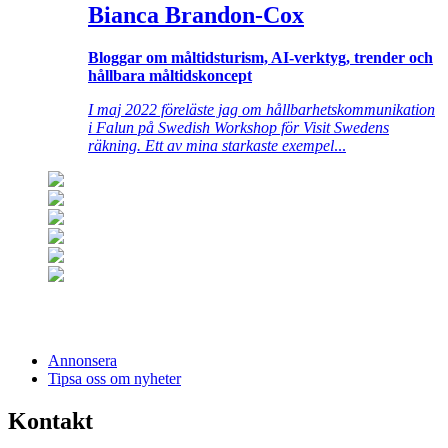
Bianca Brandon-Cox
Bloggar om måltidsturism, AI-verktyg, trender och
hållbara måltidskoncept
I maj 2022 föreläste jag om hållbarhetskommunikation
i Falun på Swedish Workshop för Visit Swedens
räkning. Ett av mina starkaste exempel
...
Annonsera
Tipsa oss om nyheter
Kontakt