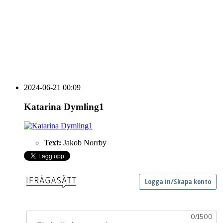
HOUSE OF PEOPLE söker MICE säljare och
Bokning & Säljkoordinator
RSS
Prenumerera på nyhetsbrevet
2024-06-21 00:09
Katarina Dymling1
Text:
Jakob Norrby