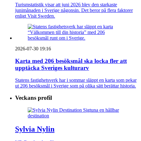
Turismstatistik visar att juni 2026 blev den starkaste
junimånaden i Sverige någonsin. Det beror på flera faktorer
enligt Visit Sweden.
2026-07-30 19:16
Karta med 206 besöksmål ska locka fler att
upptäcka Sveriges kulturarv
Statens fastighetsverk har i sommar släppt en karta som pekar
ut 206 besöksmål i Sverige som på olika sätt berättar historia.
Veckans profil
Sylvia Nylin