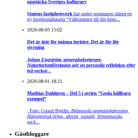
upptäcka Sveriges kulturarv
Statens fastighetsverk
har under sommaren släppt en
ny besöksmålskarta “Välkommen till din histo...
2026-08-05 15:02
Det är inte för många turister. Det är för lite
styrning
Johan Engström, generalsekreterare,
Naturturismföretagen gör en personlig reflektion efter
två veckor
...
2026-08-01 18:21
Mathias Dahlgren – Del 5 i serien ”Goda hållbara
exempel”
Foto: Gustaf Björlin.
Blåmussla aromatiskdressing,
Hängmörad öring, sikrom, wasabi, Venusmussla,
sock
...
Gästbloggare