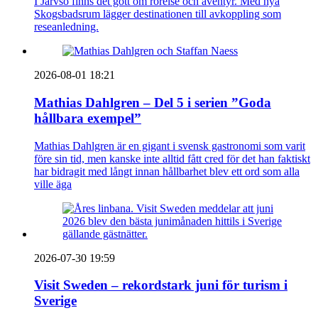
I Järvsö finns det gott om rörelse och äventyr. Med nya
Skogsbadsrum lägger destinationen till avkoppling som
reseanledning.
2026-08-01 18:21
Mathias Dahlgren – Del 5 i serien ”Goda
hållbara exempel”
Mathias Dahlgren är en gigant i svensk gastronomi som varit
före sin tid, men kanske inte alltid fått cred för det han faktiskt
har bidragit med långt innan hållbarhet blev ett ord som alla
ville äga
2026-07-30 19:59
Visit Sweden – rekordstark juni för turism i
Sverige