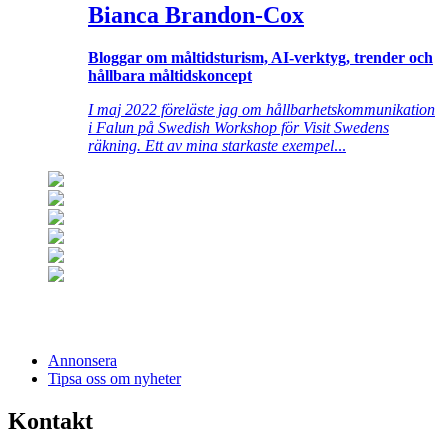
Bianca Brandon-Cox
Bloggar om måltidsturism, AI-verktyg, trender och
hållbara måltidskoncept
I maj 2022 föreläste jag om hållbarhetskommunikation
i Falun på Swedish Workshop för Visit Swedens
räkning. Ett av mina starkaste exempel
...
Annonsera
Tipsa oss om nyheter
Kontakt