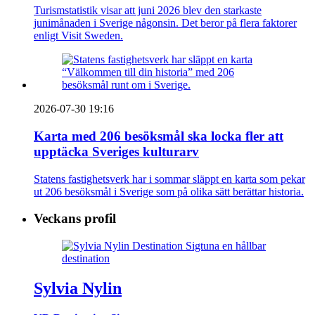
Turismstatistik visar att juni 2026 blev den starkaste
junimånaden i Sverige någonsin. Det beror på flera faktorer
enligt Visit Sweden.
2026-07-30 19:16
Karta med 206 besöksmål ska locka fler att
upptäcka Sveriges kulturarv
Statens fastighetsverk har i sommar släppt en karta som pekar
ut 206 besöksmål i Sverige som på olika sätt berättar historia.
Veckans profil
Sylvia Nylin