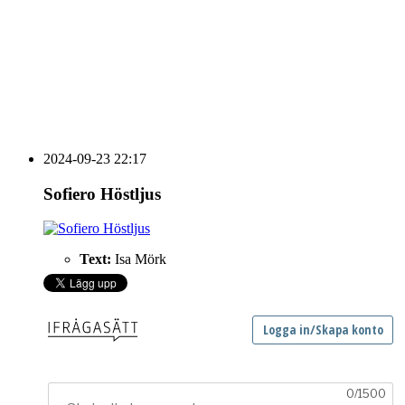
HOUSE OF PEOPLE söker MICE säljare och
Bokning & Säljkoordinator
RSS
Prenumerera på nyhetsbrevet
2024-09-23 22:17
Sofiero Höstljus
Text:
Isa Mörk