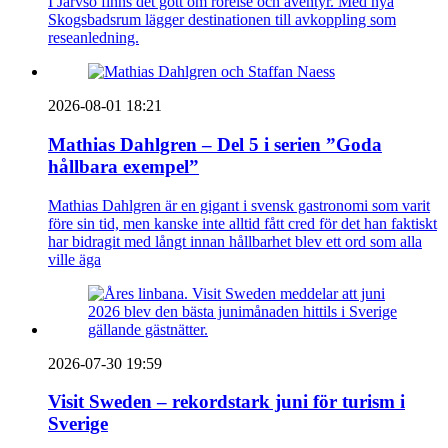
I Järvsö finns det gott om rörelse och äventyr. Med nya
Skogsbadsrum lägger destinationen till avkoppling som
reseanledning.
2026-08-01 18:21
Mathias Dahlgren – Del 5 i serien ”Goda
hållbara exempel”
Mathias Dahlgren är en gigant i svensk gastronomi som varit
före sin tid, men kanske inte alltid fått cred för det han faktiskt
har bidragit med långt innan hållbarhet blev ett ord som alla
ville äga
2026-07-30 19:59
Visit Sweden – rekordstark juni för turism i
Sverige