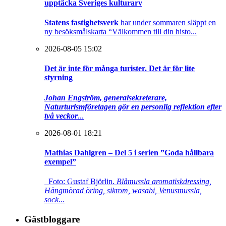
upptäcka Sveriges kulturarv
Statens fastighetsverk
har under sommaren släppt en
ny besöksmålskarta “Välkommen till din histo...
2026-08-05 15:02
Det är inte för många turister. Det är för lite
styrning
Johan Engström, generalsekreterare,
Naturturismföretagen gör en personlig reflektion efter
två veckor
...
2026-08-01 18:21
Mathias Dahlgren – Del 5 i serien ”Goda hållbara
exempel”
Foto: Gustaf Björlin.
Blåmussla aromatiskdressing,
Hängmörad öring, sikrom, wasabi, Venusmussla,
sock
...
Gästbloggare