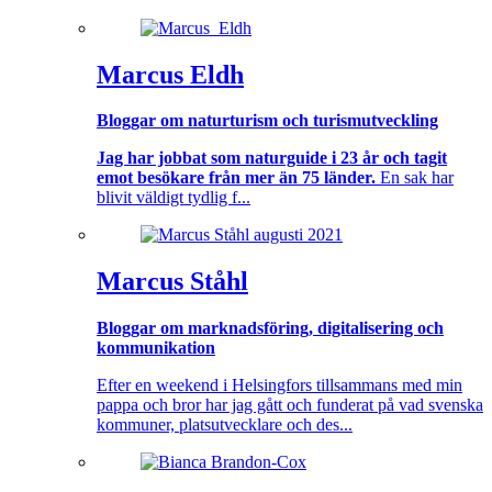
Marcus Eldh
Bloggar om naturturism och turismutveckling
Jag har jobbat som naturguide i 23 år och tagit
emot besökare från mer än 75 länder.
En sak har
blivit väldigt tydlig f...
Marcus Ståhl
Bloggar om marknadsföring, digitalisering och
kommunikation
Efter en weekend i Helsingfors tillsammans med min
pappa och bror har jag gått och funderat på vad svenska
kommuner, platsutvecklare och des...