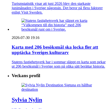
Turismstatistik visar att juni 2026 blev den starkaste
junimånaden i Sverige någonsin. Det beror på flera faktorer
enligt Visit Sweden.
2026-07-30 19:16
Karta med 206 besöksmål ska locka fler att
upptäcka Sveriges kulturarv
Statens fastighetsverk har i sommar släppt en karta som pekar
ut 206 besöksmål i Sverige som på olika sätt berättar historia.
Veckans profil
Sylvia Nylin