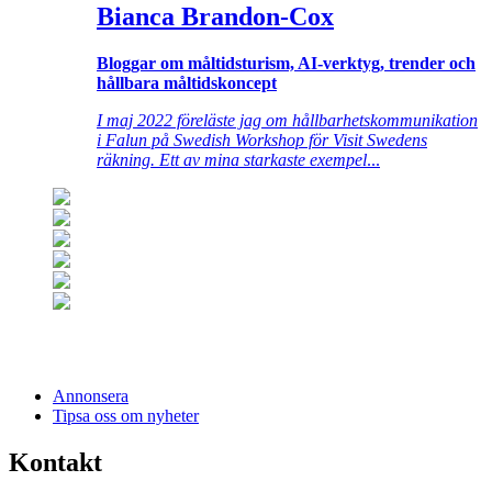
Bianca Brandon-Cox
Bloggar om måltidsturism, AI-verktyg, trender och
hållbara måltidskoncept
I maj 2022 föreläste jag om hållbarhetskommunikation
i Falun på Swedish Workshop för Visit Swedens
räkning. Ett av mina starkaste exempel
...
Annonsera
Tipsa oss om nyheter
Kontakt