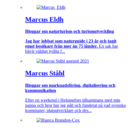
Marcus Eldh
Bloggar om naturturism och turismutveckling
Jag har jobbat som naturguide i 23 år och tagit
emot besökare från mer än 75 länder.
En sak har
blivit väldigt tydlig f...
Marcus Ståhl
Bloggar om marknadsföring, digitalisering och
kommunikation
Efter en weekend i Helsingfors tillsammans med min
pappa och bror har jag gått och funderat på vad svenska
kommuner, platsutvecklare och des...