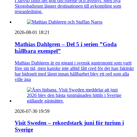
I Järvsö finns det gott om rörelse och äventyr. Med nya
Skogsbadsrum lägger destinationen till avkoppling som
reseanledning.
2026-08-01 18:21
Mathias Dahlgren – Del 5 i serien ”Goda
hållbara exempel”
Mathias Dahlgren är en gigant i svensk gastronomi som varit
före sin tid, men kanske inte alltid fått cred för det han faktiskt
har bidragit med långt innan hållbarhet blev ett ord som alla
ville äga
2026-07-30 19:59
Visit Sweden – rekordstark juni för turism i
Sverige