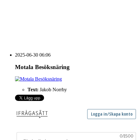
HOUSE OF PEOPLE söker MICE säljare och
Bokning & Säljkoordinator
RSS
Prenumerera på nyhetsbrevet
2025-06-30 06:06
Motala Besöksnäring
Text:
Jakob Norrby