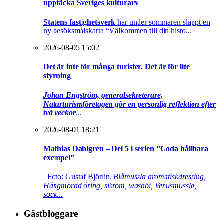
upptäcka Sveriges kulturarv
Statens fastighetsverk
har under sommaren släppt en
ny besöksmålskarta “Välkommen till din histo...
2026-08-05 15:02
Det är inte för många turister. Det är för lite
styrning
Johan Engström, generalsekreterare,
Naturturismföretagen gör en personlig reflektion efter
två veckor
...
2026-08-01 18:21
Mathias Dahlgren – Del 5 i serien ”Goda hållbara
exempel”
Foto: Gustaf Björlin.
Blåmussla aromatiskdressing,
Hängmörad öring, sikrom, wasabi, Venusmussla,
sock
...
Gästbloggare