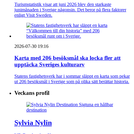
Turismstatistik visar att juni 2026 blev den starkaste
junimånaden i Sverige någonsin. Det beror på flera faktorer
enligt Visit Sweden.
2026-07-30 19:16
Karta med 206 besöksmål ska locka fler att
upptäcka Sveriges kulturarv
Statens fastighetsverk har i sommar släppt en karta som pekar
ut 206 besöksmål i Sverige som på olika sätt berättar historia.
Veckans profil
Sylvia Nylin