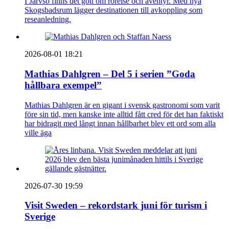
I Järvsö finns det gott om rörelse och äventyr. Med nya
Skogsbadsrum lägger destinationen till avkoppling som
reseanledning.
2026-08-01 18:21
Mathias Dahlgren – Del 5 i serien ”Goda
hållbara exempel”
Mathias Dahlgren är en gigant i svensk gastronomi som varit
före sin tid, men kanske inte alltid fått cred för det han faktiskt
har bidragit med långt innan hållbarhet blev ett ord som alla
ville äga
2026-07-30 19:59
Visit Sweden – rekordstark juni för turism i
Sverige