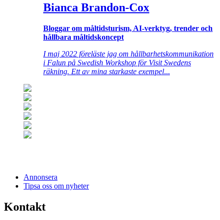
Bianca Brandon-Cox
Bloggar om måltidsturism, AI-verktyg, trender och
hållbara måltidskoncept
I maj 2022 föreläste jag om hållbarhetskommunikation
i Falun på Swedish Workshop för Visit Swedens
räkning. Ett av mina starkaste exempel
...
Annonsera
Tipsa oss om nyheter
Kontakt