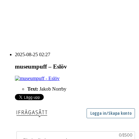
HOUSE OF PEOPLE söker MICE säljare och
Bokning & Säljkoordinator
RSS
Prenumerera på nyhetsbrevet
2025-08-25 02:27
museumpuff – Eslöv
Text:
Jakob Norrby