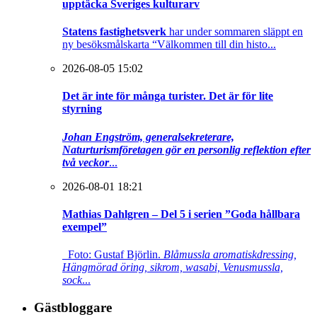
upptäcka Sveriges kulturarv
Statens fastighetsverk
har under sommaren släppt en
ny besöksmålskarta “Välkommen till din histo...
2026-08-05 15:02
Det är inte för många turister. Det är för lite
styrning
Johan Engström, generalsekreterare,
Naturturismföretagen gör en personlig reflektion efter
två veckor
...
2026-08-01 18:21
Mathias Dahlgren – Del 5 i serien ”Goda hållbara
exempel”
Foto: Gustaf Björlin.
Blåmussla aromatiskdressing,
Hängmörad öring, sikrom, wasabi, Venusmussla,
sock
...
Gästbloggare