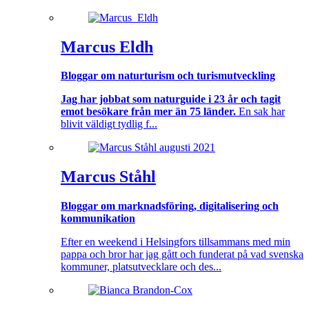
Marcus Eldh
Bloggar om naturturism och turismutveckling
Jag har jobbat som naturguide i 23 år och tagit
emot besökare från mer än 75 länder.
En sak har
blivit väldigt tydlig f...
Marcus Ståhl
Bloggar om marknadsföring, digitalisering och
kommunikation
Efter en weekend i Helsingfors tillsammans med min
pappa och bror har jag gått och funderat på vad svenska
kommuner, platsutvecklare och des...