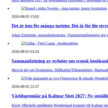
Inför säsongen 2027 får nöjesparken Daftöland i Strömstad ett 
2026-08-05 15:02
Det är inte för många turister. Det är för lite sty
Johan Engström, generalsekreterare, Naturturismföretagen gör e
2026-08-03 03:24
Sammanfattning av nyheter om svensk besöksnä
Mest är det om Destination, Hållbarhet/Tillgänglighet, Markna
2026-08-02 22:37
Världspremiär på Kalmar Slott 2027: Ny utställn
Kirsty Mitchells utställning Wonderland kommer till Kalmar sl