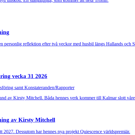
nytt tillskott. En slänggunga, som kommer att heta Tromb.
rning
n personlig reflektion efter två veckor med husbil längs Hallands och 
ring vecka 31 2026
dsföring samt Konstateranden/Rapporter
ing av Kirsty Mitchell
ott 2027. Dessutom har hennes nya projekt Quiescence världspremiär.