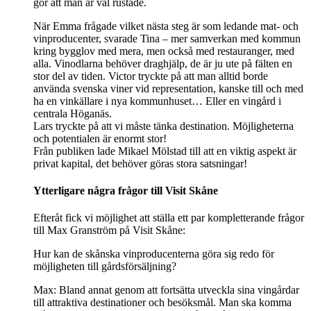
gör att man är väl rustade.
När Emma frågade vilket nästa steg är som ledande mat- och
vinproducenter, svarade Tina – mer samverkan med kommun
kring bygglov med mera, men också med restauranger, med
alla. Vinodlarna behöver draghjälp, de är ju ute på fälten en
stor del av tiden. Victor tryckte på att man alltid borde
använda svenska viner vid representation, kanske till och med
ha en vinkällare i nya kommunhuset… Eller en vingård i
centrala Höganäs.
Lars tryckte på att vi måste tänka destination. Möjligheterna
och potentialen är enormt stor!
Från publiken lade Mikael Mölstad till att en viktig aspekt är
privat kapital, det behöver göras stora satsningar!
Ytterligare några frågor till Visit Skåne
Efteråt fick vi möjlighet att ställa ett par kompletterande frågor
till Max Granström på Visit Skåne:
Hur kan de skånska vinproducenterna göra sig redo för
möjligheten till gårdsförsäljning?
Max: Bland annat genom att fortsätta utveckla sina vingårdar
till attraktiva destinationer och besöksmål. Man ska komma