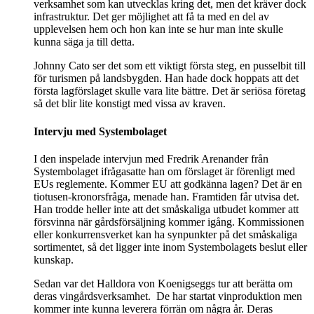
verksamhet som kan utvecklas kring det, men det kräver dock
infrastruktur. Det ger möjlighet att få ta med en del av
upplevelsen hem och hon kan inte se hur man inte skulle
kunna säga ja till detta.
Johnny Cato ser det som ett viktigt första steg, en pusselbit till
för turismen på landsbygden. Han hade dock hoppats att det
första lagförslaget skulle vara lite bättre. Det är seriösa företag
så det blir lite konstigt med vissa av kraven.
Intervju med Systembolaget
I den inspelade intervjun med Fredrik Arenander från
Systembolaget ifrågasatte han om förslaget är förenligt med
EUs reglemente. Kommer EU att godkänna lagen? Det är en
tiotusen-kronorsfråga, menade han. Framtiden får utvisa det.
Han trodde heller inte att det småskaliga utbudet kommer att
försvinna när gårdsförsäljning kommer igång. Kommissionen
eller konkurrensverket kan ha synpunkter på det småskaliga
sortimentet, så det ligger inte inom Systembolagets beslut eller
kunskap.
Sedan var det Halldora von Koenigseggs tur att berätta om
deras vingårdsverksamhet. De har startat vinproduktion men
kommer inte kunna leverera förrän om några år. Deras