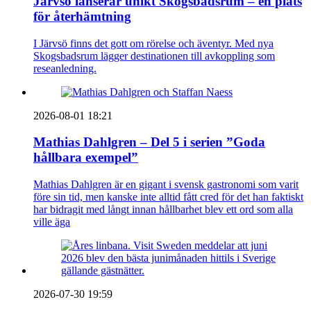
Järvsö lanserar unikt Skogsbadsrum – en plats
för återhämtning
I Järvsö finns det gott om rörelse och äventyr. Med nya
Skogsbadsrum lägger destinationen till avkoppling som
reseanledning.
2026-08-01 18:21
Mathias Dahlgren – Del 5 i serien ”Goda
hållbara exempel”
Mathias Dahlgren är en gigant i svensk gastronomi som varit
före sin tid, men kanske inte alltid fått cred för det han faktiskt
har bidragit med långt innan hållbarhet blev ett ord som alla
ville äga
2026-07-30 19:59