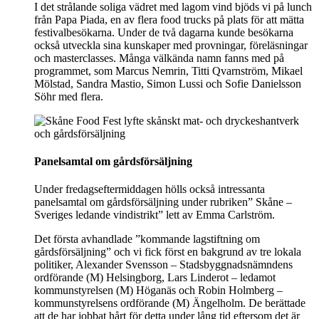
I det strålande soliga vädret med lagom vind bjöds vi på lunch
från Papa Piada, en av flera food trucks på plats för att mätta
festivalbesökarna. Under de två dagarna kunde besökarna
också utveckla sina kunskaper med provningar, föreläsningar
och masterclasses. Många välkända namn fanns med på
programmet, som Marcus Nemrin, Titti Qvarnström, Mikael
Mölstad, Sandra Mastio, Simon Lussi och Sofie Danielsson
Söhr med flera.
Panelsamtal om gårdsförsäljning
Under fredagseftermiddagen hölls också intressanta
panelsamtal om gårdsförsäljning under rubriken” Skåne –
Sveriges ledande vindistrikt” lett av Emma Carlström.
Det första avhandlade ”kommande lagstiftning om
gårdsförsäljning” och vi fick först en bakgrund av tre lokala
politiker, Alexander Svensson – Stadsbyggnadsnämndens
ordförande (M) Helsingborg, Lars Linderot – ledamot
kommunstyrelsen (M) Höganäs och Robin Holmberg –
kommunstyrelsens ordförande (M) Ängelholm. De berättade
att de har jobbat hårt för detta under lång tid eftersom det är