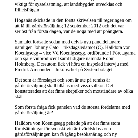
viktigt för sysselsättning, att landsbygden utvecklas och
frihetsfrågan
Höganäs skickade in den första skrivelsen till regeringen om
att få till gårdsförsäljning 12 september 2012 och det var
seriöst från första dagen, var de noga med att poängtera.
Samtalet fortsatte sedan med delvis nya paneldeltagare
nämligen Johnny Cato – riksdagsledamot (C), Halldora von
Koenigsegg – vice Vd Koenigssegg, ordförande i Företagarna
och själv vinproducent samt tidigare nämnda Robin
Holmberg. Dessutom fick vi höra en inspelad intervju med
Fredrik Arenander – Inköpschef på Systembolaget.
Det som är föreslaget och som är ute på remiss är
gårdsförsäljning skall tillåtas med vissa villkor. Det
konstaterades att det finns skeptiker och motståndare av olika
skäl.
Som första fråga fick panelen vad de största fördelarna med
gårdsförsäljning är?
Halldora von Koenigsegg pekade på att det finns stora
förutsättningar för svenskt vin är i världsklass och
gårdsförsäljningen kan få igång besöksnäring och ny