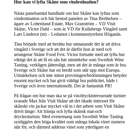
Hur kan vi lyfta Skåne som vindestination?
Nästa panelsamtal handlade om hur Skåne kan lyftas som
vindestination och här bestod panelen av Tina Berthelsen –
ägare av Lottenlund Estate, Max Granström – VD Visit
Skåne, Victor Dahl – som är VD för Kullabergs Vingård samt
Lars Linderot (m) – Ledamot i kommunstyrelsen Höganäs.
Tina började med att berätta hur utmanande det är att driva
vingård i Sverige och att det är därför hon är med och
arrangerar Skåne Food Fest. Victor fortsatte med att lyfta hur
viktigt det är att få en sån här utmärkelse som Swedish Wine
Tasting, verkligen jätteroligt, men att det är många som är bra.
Sverige och Skåne har en bredd som står upp mot Europa.
Utmärkelsen och inte minst provningen/bedömningen betyder
enormt mycket och har givit väldigt bra publicitet, både i
Sverige och även internationellt. Det är fantastisk PR!
På frågan om hur man ska se på vin/dryckintresserade turister
svarade Max från Visit Skåne att det ökade intresset för
skånskt vin jackar mycket väl in i det arbete som Visit Skåne
drivit länge: Att främja och lyfta skånsk mat-och
dryckesturism. Med evenemang som Swedish Wine Tasting
synliggörs den höga kvalitet som många lokala viner numera
står för, och därmed adderas vinet som ytterligare en