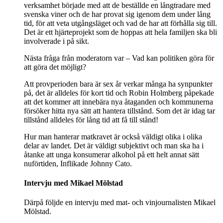
verksamhet började med att de beställde en långtradare med
svenska viner och de har provat sig igenom dem under lång
tid, för att veta utgångsläget och vad de har att förhålla sig till.
Det är ett hjärteprojekt som de hoppas att hela familjen ska bli
involverade i på sikt.
Nästa fråga från moderatorn var – Vad kan politiken göra för
att göra det möjligt?
Att provperioden bara är sex år verkar många ha synpunkter
på, det är alldeles för kort tid och Robin Holmberg påpekade
att det kommer att innebära nya åtaganden och kommunerna
försöker hitta nya sätt att hantera tillstånd. Som det är idag tar
tillstånd alldeles för lång tid att få till stånd!
Hur man hanterar matkravet är också väldigt olika i olika
delar av landet. Det är väldigt subjektivt och man ska ha i
åtanke att unga konsumerar alkohol på ett helt annat sätt
nuförtiden, Inflikade Johnny Cato.
Intervju med Mikael Mölstad
Därpå följde en intervju med mat- och vinjournalisten Mikael
Mölstad.