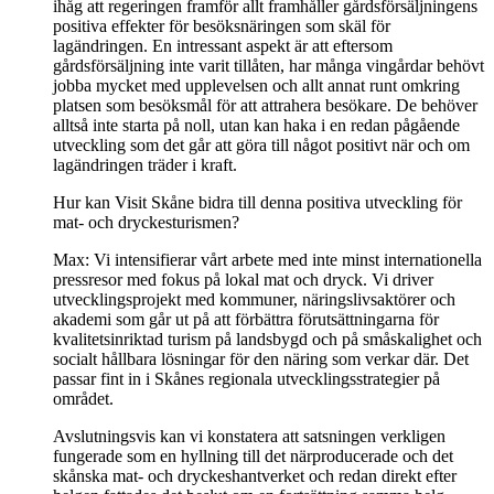
ihåg att regeringen framför allt framhåller gårdsförsäljningens
positiva effekter för besöksnäringen som skäl för
lagändringen. En intressant aspekt är att eftersom
gårdsförsäljning inte varit tillåten, har många vingårdar behövt
jobba mycket med upplevelsen och allt annat runt omkring
platsen som besöksmål för att attrahera besökare. De behöver
alltså inte starta på noll, utan kan haka i en redan pågående
utveckling som det går att göra till något positivt när och om
lagändringen träder i kraft.
Hur kan Visit Skåne bidra till denna positiva utveckling för
mat- och dryckesturismen?
Max: Vi intensifierar vårt arbete med inte minst internationella
pressresor med fokus på lokal mat och dryck. Vi driver
utvecklingsprojekt med kommuner, näringslivsaktörer och
akademi som går ut på att förbättra förutsättningarna för
kvalitetsinriktad turism på landsbygd och på småskalighet och
socialt hållbara lösningar för den näring som verkar där. Det
passar fint in i Skånes regionala utvecklingsstrategier på
området.
Avslutningsvis kan vi konstatera att satsningen verkligen
fungerade som en hyllning till det närproducerade och det
skånska mat- och dryckeshantverket och redan direkt efter