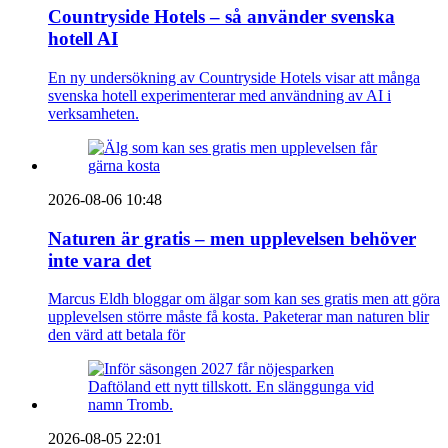
Countryside Hotels – så använder svenska
hotell AI
En ny undersökning av Countryside Hotels visar att många
svenska hotell experimenterar med användning av AI i
verksamheten.
2026-08-06 10:48
Naturen är gratis – men upplevelsen behöver
inte vara det
Marcus Eldh bloggar om älgar som kan ses gratis men att göra
upplevelsen större måste få kosta. Paketerar man naturen blir
den värd att betala för
2026-08-05 22:01