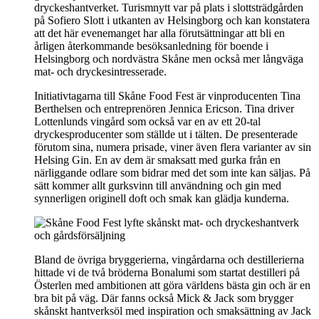
dryckeshantverket. Turismnytt var på plats i slottsträdgården
på Sofiero Slott i utkanten av Helsingborg och kan konstatera
att det här evenemanget har alla förutsättningar att bli en
årligen återkommande besöksanledning för boende i
Helsingborg och nordvästra Skåne men också mer långväga
mat- och dryckesintresserade.
Initiativtagarna till Skåne Food Fest är vinproducenten Tina
Berthelsen och entreprenören Jennica Ericson. Tina driver
Lottenlunds vingård som också var en av ett 20-tal
dryckesproducenter som ställde ut i tälten. De presenterade
förutom sina, numera prisade, viner även flera varianter av sin
Helsing Gin. En av dem är smaksatt med gurka från en
närliggande odlare som bidrar med det som inte kan säljas. På
sätt kommer allt gurksvinn till användning och gin med
synnerligen originell doft och smak kan glädja kunderna.
Bland de övriga bryggerierna, vingårdarna och destillerierna
hittade vi de två bröderna Bonalumi som startat destilleri på
Österlen med ambitionen att göra världens bästa gin och är en
bra bit på väg. Där fanns också Mick & Jack som brygger
skånskt hantverksöl med inspiration och smaksättning av Jack