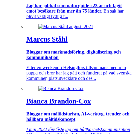
Jag har jobbat som naturguide i 23 år och tagit
emot besökare från mer än 75 länder.
En sak har
blivit väldigt tydlig f...
Marcus Ståhl
Bloggar om marknadsföring, digitalisering och
kommunikation
Efter en weekend i Helsingfors tillsammans med min
pappa och bror har jag gått och funderat på vad svenska
kommuner, platsutvecklare och des...
Bianca Brandon-Cox
Bloggar om måltidsturism, AI-verktyg, trender och
hållbara måltidskoncept
I maj 2022 föreläste jag om hållbarhetskommunikation