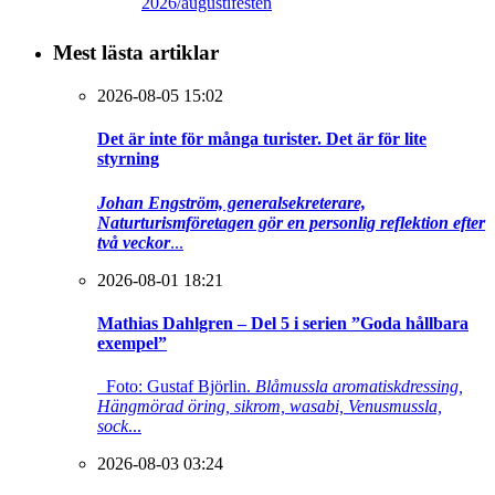
2026/augustifesten
Mest lästa artiklar
2026-08-05 15:02
Det är inte för många turister. Det är för lite
styrning
Johan Engström, generalsekreterare,
Naturturismföretagen gör en personlig reflektion efter
två veckor
...
2026-08-01 18:21
Mathias Dahlgren – Del 5 i serien ”Goda hållbara
exempel”
Foto: Gustaf Björlin.
Blåmussla aromatiskdressing,
Hängmörad öring, sikrom, wasabi, Venusmussla,
sock
...
2026-08-03 03:24