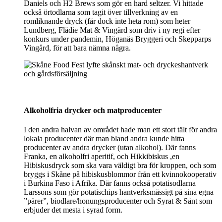
Daniels och H2 Brews som gör en hard seltzer. Vi hittade
också örtodlarna som tagit över tillverkning av en
romliknande dryck (får dock inte heta rom) som heter
Lundberg, Flädie Mat & Vingård som driv i ny regi efter
konkurs under pandemin, Höganäs Bryggeri och Skepparps
Vingård, för att bara nämna några.
Alkoholfria drycker och matproducenter
I den andra halvan av området hade man ett stort tält för andra
lokala producenter där man bland andra kunde hitta
producenter av andra drycker (utan alkohol). Där fanns
Franka, en alkoholfri aperitif, och Hikkibiskus ,en
Hibiskusdryck som ska vara väldigt bra för kroppen, och som
bryggs i Skåne på hibiskusblommor från ett kvinnokooperativ
i Burkina Faso i Afrika. Där fanns också potatisodlarna
Larssons som gör potatischips hantverksmässigt på sina egna
”pärer”, biodlare/honungsproducenter och Syrat & Sånt som
erbjuder det mesta i syrad form.