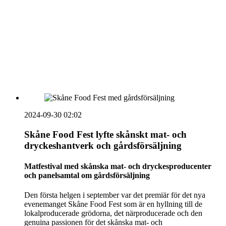
vecka 20 2026
HOUSE OF PEOPLE söker MICE säljare och
Bokning & Säljkoordinator
RSS
Prenumerera på nyhetsbrevet
2024-09-30 02:02
Skåne Food Fest lyfte skånskt mat- och
dryckeshantverk och gårdsförsäljning
Matfestival med skånska mat- och dryckesproducenter
och panelsamtal om gårdsförsäljning
Den första helgen i september var det premiär för det nya
evenemanget Skåne Food Fest som är en hyllning till de
lokalproducerade grödorna, det närproducerade och den
genuina passionen för det skånska mat- och