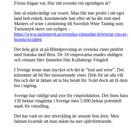
Första frågan var, Hur rätt svenskt vin egentligen är?
Inte så märkvärdigt var svaret. Man blir inte profet i sitt eget
land helt enkelt, konstaterade han efter att ha åkt runt med
Masters of wine i anslutning till Swedish Wine Tasting som
Turismnytt skrev om nyligen –
https://www.turismnytt.se/svenska-vingardar-levererar-vin-av-
hogsta-kvalitet/
Det hela gick ut på Blindprovning av svenska viner jämfört
med franska med flera. De 18 vinprovarna enades slutligen
och vinnare blev Immelen från Kullabergs Vingård
I Sverige testar man mycket och det är ”trial and error”. Det
kdommer att bli fler mousserande viner. Dels för att alla vill
fira och det är lättare att ta bra betalt för. Svårt dock att få dem
bra i lagring.
Sverige har väldigt små ytor för vinproduktion. Det finns bara
130 hektar vingårdar i Sverige men 5.000 hektar potentiell
mark för vinodling.
Det har varit en stor utveckling de senaste fem åren. Men
faktum kvarstår att man måste ha mer självförtroende.