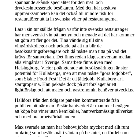
spännande skånsk specialitet för den mat- och
dryckesintresserade besökaren. Med den här positiva
uppmärksamheten kan det också bli mindre risk för
restauratörer att ta in svenska viner på restaurangerna.
Lars i sin tur ställde frågan varför inte svenska restauranger
har mer svenskt vin på menyn och menade att det här kommer
att göra att fler gör det. Tina vände sig till sina
vingårdskollegor och pekade på att nu blir de
besöksnäringsföretagare och då måste man titta på vad det
krävs för samverkan. Det finns redan idag samverkan mellan
alla vingårdar i Sverige. Samarbete finns även med
Helsingborg. Victor poängterade att besöksnäringen är stor
potential för Kullabergs, men att man måste ”göra fotjobbet”,
som Skåne Food Fest! Det är ett jättejobb. Kullaberg är i
startgroparna. Han pekade dock på att förslaget är ett
lightförslag och att maten och gastronomin behöver utvecklas.
Halldora från den tidigare panelen kommenterade från
publiken att när man förstår hantverket är man mer benägen
att köpa bra viner utan kemikalier, hantverksmässigt tillverkat
och med bra arbetsförhållanden.
Max svarade att man har behövt jobba mycket med allt runt
omkring som besöksmål i väntan på beslutet, en fördel som