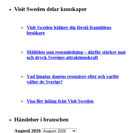
Visit Sweden delar kunskaper
Visit Sweden hjälper dig förstå framtidens
besökare
Måltiden som reseanledning – därför stärker mat
och dryck Sveriges attraktionskraft
Vad längtar dagens resenärer efter och varför
väljer de Sverige?
Visa fler inlägg från Visit Sweden
Händelser i branschen
Augusti 2026