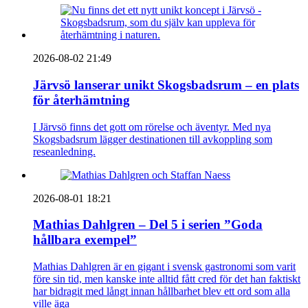
2026-08-02 21:49
Järvsö lanserar unikt Skogsbadsrum – en plats
för återhämtning
I Järvsö finns det gott om rörelse och äventyr. Med nya
Skogsbadsrum lägger destinationen till avkoppling som
reseanledning.
2026-08-01 18:21
Mathias Dahlgren – Del 5 i serien ”Goda
hållbara exempel”
Mathias Dahlgren är en gigant i svensk gastronomi som varit
före sin tid, men kanske inte alltid fått cred för det han faktiskt
har bidragit med långt innan hållbarhet blev ett ord som alla
ville äga