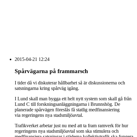
vecka 20 2026
HOUSE OF PEOPLE söker MICE säljare och
Bokning & Säljkoordinator
RSS
Prenumerera på nyhetsbrevet
2015-04-21 12:24
Spårvägarna på frammarsch
I tider då vi diskuterar hållbarhet så är diskussionerna och
satsningarna kring spårväg igång.
I Lund skall man bygga ett helt nytt system som skall gå från
Lund C till forskningsanläggningarna i Brunnshög. De
planerade spårvägen föreslås få statlig medfinansiering
via regeringens nya stadsmiljöavtal.
Trafikverket arbetar just nu med att ta fram ramverk för hur
regeringens nya stadsmiljöavtal som ska stimulera och
medfinansiera satsningar i städerna kollektivtrafik ska fungera.