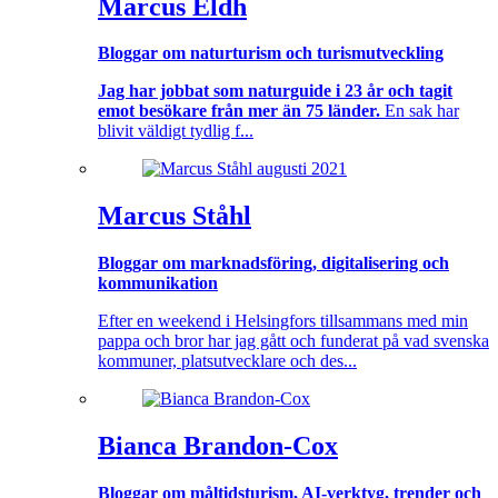
Marcus Eldh
Bloggar om naturturism och turismutveckling
Jag har jobbat som naturguide i 23 år och tagit
emot besökare från mer än 75 länder.
En sak har
blivit väldigt tydlig f...
Marcus Ståhl
Bloggar om marknadsföring, digitalisering och
kommunikation
Efter en weekend i Helsingfors tillsammans med min
pappa och bror har jag gått och funderat på vad svenska
kommuner, platsutvecklare och des...
Bianca Brandon-Cox
Bloggar om måltidsturism, AI-verktyg, trender och