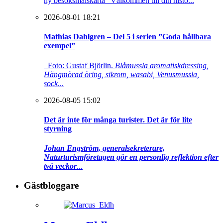
ny besöksmålskarta “Välkommen till din histo...
2026-08-01 18:21
Mathias Dahlgren – Del 5 i serien ”Goda hållbara
exempel”
Foto: Gustaf Björlin.
Blåmussla aromatiskdressing,
Hängmörad öring, sikrom, wasabi, Venusmussla,
sock
...
2026-08-05 15:02
Det är inte för många turister. Det är för lite
styrning
Johan Engström, generalsekreterare,
Naturturismföretagen gör en personlig reflektion efter
två veckor
...
Gästbloggare