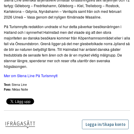
fartyg: Göteborg – Fredrikshamn, Göteborg – Kiel, Trelleborg – Rostock,
Karlskrona – Gdynia, Nynäshamn – Ventspils samt från och med februari
2026 Umeå – Vasa genom det nyligen förvärvade Wasaline.
På Turismnytts redaktion undrade vi hur detta påverkar besöksnäringen i
Halland och i synnerhet Halmstad men det visade sig att den stora
majoriteten av danska besökare kommer från Köpenhamnsområdet eller i alla
fall via Öresundsbron. Grenå ligger på det mer glesbefolkade norra Jylland så
de blir av naturen betydligt färre. Till Halmstad har antalet danska gäster
tredubblats de senaste fem åren och de är en mycket viktig målgrupp. De
stannar längre, spenderar mer och reser ofta utanför den svenska
högsäsongen.
Mer om Stena Line På Turismnytt
Text:
Stena Line
Foto:
Niklas Nolte