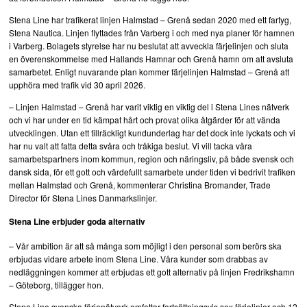
Stena Line har trafikerat linjen Halmstad – Grenå sedan 2020 med ett fartyg,
Stena Nautica. Linjen flyttades från Varberg i och med nya planer för hamnen
i Varberg. Bolagets styrelse har nu beslutat att avveckla färjelinjen och sluta
en överenskommelse med Hallands Hamnar och Grenå hamn om att avsluta
samarbetet. Enligt nuvarande plan kommer färjelinjen Halmstad – Grenå att
upphöra med trafik vid 30 april 2026.
– Linjen Halmstad – Grenå har varit viktig en viktig del i Stena Lines nätverk
och vi har under en tid kämpat hårt och provat olika åtgärder för att vända
utvecklingen. Utan ett tillräckligt kundunderlag har det dock inte lyckats och vi
har nu valt att fatta detta svåra och tråkiga beslut. Vi vill tacka våra
samarbetspartners inom kommun, region och näringsliv, på både svensk och
dansk sida, för ett gott och värdefullt samarbete under tiden vi bedrivit trafiken
mellan Halmstad och Grenå, kommenterar Christina Bromander, Trade
Director för Stena Lines Danmarkslinjer.
Stena Line erbjuder goda alternativ
– Vår ambition är att så många som möjligt i den personal som berörs ska
erbjudas vidare arbete inom Stena Line. Våra kunder som drabbas av
nedläggningen kommer att erbjudas ett gott alternativ på linjen Fredrikshamn
– Göteborg, tillägger hon.
Stena Line svenska färjenätverk omfattar fortsättningsvis sex färjelinjer och 12