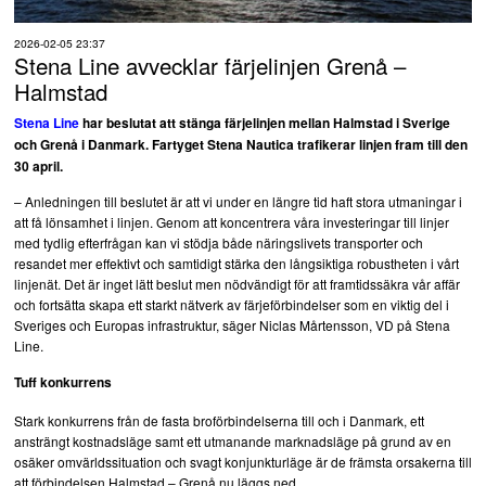
2026-02-05 23:37
Stena Line avvecklar färjelinjen Grenå –
Halmstad
Stena Line
har beslutat att stänga färjelinjen mellan Halmstad i Sverige
och Grenå i Danmark. Fartyget Stena Nautica trafikerar linjen fram till den
30 april.
– Anledningen till beslutet är att vi under en längre tid haft stora utmaningar i
att få lönsamhet i linjen. Genom att koncentrera våra investeringar till linjer
med tydlig efterfrågan kan vi stödja både näringslivets transporter och
resandet mer effektivt och samtidigt stärka den långsiktiga robustheten i vårt
linjenät. Det är inget lätt beslut men nödvändigt för att framtidssäkra vår affär
och fortsätta skapa ett starkt nätverk av färjeförbindelser som en viktig del i
Sveriges och Europas infrastruktur, säger Niclas Mårtensson, VD på Stena
Line.
Tuff konkurrens
Stark konkurrens från de fasta broförbindelserna till och i Danmark, ett
ansträngt kostnadsläge samt ett utmanande marknadsläge på grund av en
osäker omvärldssituation och svagt konjunkturläge är de främsta orsakerna till
att förbindelsen Halmstad – Grenå nu läggs ned.