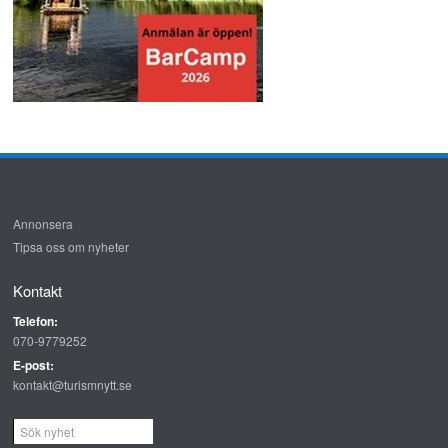
Annonsera
Tipsa oss om nyheter
Kontakt
Telefon:
070-9779252
E-post:
kontakt@turismnytt.se