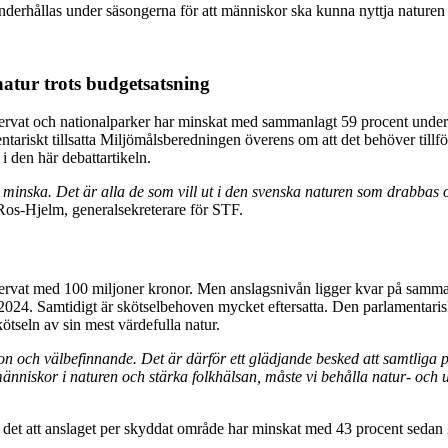
 natur trots budgetsatsning
aturreservat och nationalparker har minskat med sammanlagt 59 procent un
ariskt tillsatta Miljömålsberedningen överens om att det behöver tillför
i den här debattartikeln.
inska. Det är alla de som vill ut i den svenska naturen som drabbas om
os-Hjelm, generalsekreterare för STF.
servat med 100 miljoner kronor. Men anslagsnivån ligger kvar på samma
2024. Samtidigt är skötselbehoven mycket eftersatta. Den parlamentarisk
kötseln av sin mest värdefulla natur.
on och välbefinnande. Det är därför ett glädjande besked att samtliga 
fler människor i naturen och stärka folkhälsan, måste vi behålla natur- oc
det att anslaget per skyddat område har minskat med 43 procent sedan