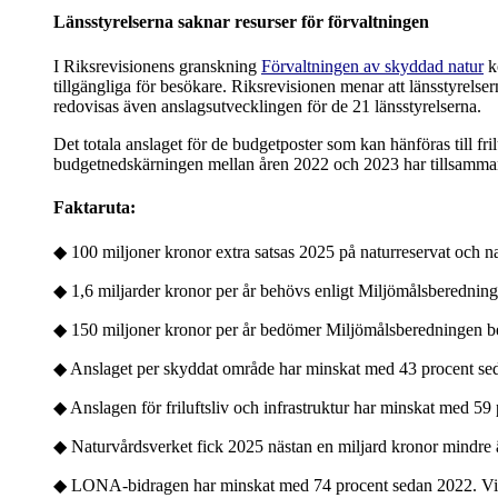
Länsstyrelserna saknar resurser för förvaltningen
I Riksrevisionens granskning
Förvaltningen av skyddad natur
ko
tillgängliga för besökare. Riksrevisionen menar att länsstyrelse
redovisas även anslagsutvecklingen för de 21 länsstyrelserna.
Det totala anslaget för de budgetposter som kan hänföras till fril
budgetnedskärningen mellan åren 2022 och 2023 har tillsammans
Faktaruta:
◆ 100 miljoner kronor extra satsas 2025 på naturreservat och na
◆ 1,6 miljarder kronor per år behövs enligt Miljömålsberedninge
◆ 150 miljoner kronor per år bedömer Miljömålsberedningen behö
◆ Anslaget per skyddat område har minskat med 43 procent se
◆ Anslagen för friluftsliv och infrastruktur har minskat med 
◆ Naturvårdsverket fick 2025 nästan en miljard kronor mindre ä
◆ LONA-bidragen har minskat med 74 procent sedan 2022. Vilket 