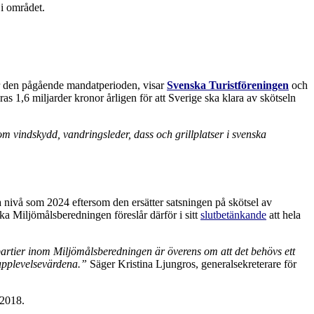
der den pågående mandatperioden, visar
Svenska Turistföreningen
och
as 1,6 miljarder kronor årligen för att Sverige ska klara av skötseln
 vindskydd, vandringsleder, dass och grillplatser i svenska
 nivå som 2024 eftersom den ersätter satsningen på skötsel av
a Miljömålsberedningen föreslår därför i sitt
slutbetänkande
att hela
partier inom Miljömålsberedningen är överens om att det behövs ett
h upplevelsevärdena.”
Säger Kristina Ljungros, generalsekreterare för
 2018.