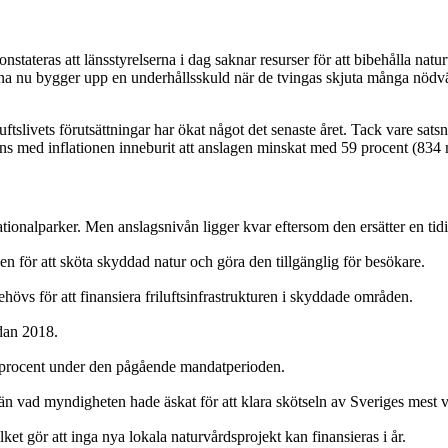
nstateras att länsstyrelserna i dag saknar resurser för att bibehålla na
rna nu bygger upp en underhållsskuld när de tvingas skjuta många nödvänd
uftslivets förutsättningar har ökat något det senaste året. Tack vare sat
 med inflationen inneburit att anslagen minskat med 59 procent (834 
tionalparker. Men anslagsnivån ligger kvar eftersom den ersätter en tidi
n för att sköta skyddad natur och göra den tillgänglig för besökare.
vs för att finansiera friluftsinfrastrukturen i skyddade områden.
dan 2018.
59 procent under den pågående mandatperioden.
n vad myndigheten hade äskat för att klara skötseln av Sveriges mest vä
gör att inga nya lokala naturvårdsprojekt kan finansieras i år.