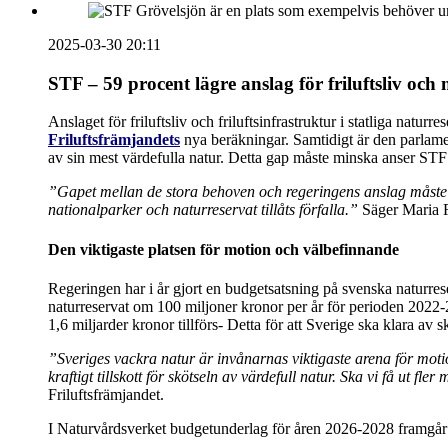
2025-03-30 20:11
STF – 59 procent lägre anslag för friluftsliv och
Anslaget för friluftsliv och friluftsinfrastruktur i statliga n
Friluftsfrämjandets
nya beräkningar. Samtidigt är den parlament
av sin mest värdefulla natur. Detta gap måste minska anser STF 
”Gapet mellan de stora behoven och regeringens anslag måste m
nationalparker och naturreservat tillåts förfalla.”
Säger Maria R
Den viktigaste platsen för motion och välbefinnande
Regeringen har i år gjort en budgetsatsning på svenska naturre
naturreservat om 100 miljoner kronor per år för perioden 2022-
1,6 miljarder kronor tillförs- Detta för att Sverige ska klara av s
”Sveriges vackra natur är invånarnas viktigaste arena för moti
kraftigt tillskott för skötseln av värdefull natur. Ska vi få ut 
Friluftsfrämjandet.
I Naturvårdsverket budgetunderlag för åren 2026-2028 framgår 