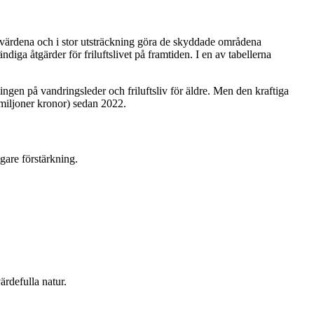
turvärdena och i stor utsträckning göra de skyddade områdena
iga åtgärder för friluftslivet på framtiden. I en av tabellerna
sningen på vandringsleder och friluftsliv för äldre. Men den kraftiga
miljoner kronor) sedan 2022.
gare förstärkning.
rdefulla natur.