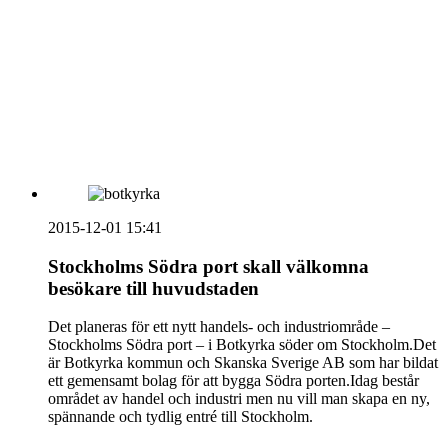
vecka 20 2026
HOUSE OF PEOPLE söker MICE säljare och
Bokning & Säljkoordinator
RSS
Prenumerera på nyhetsbrevet
2015-12-01 15:41
Stockholms Södra port skall välkomna
besökare till huvudstaden
Det planeras för ett nytt handels- och industriområde –
Stockholms Södra port – i Botkyrka söder om Stockholm.Det
är Botkyrka kommun och Skanska Sverige AB som har bildat
ett gemensamt bolag för att bygga Södra porten.Idag består
området av handel och industri men nu vill man skapa en ny,
spännande och tydlig entré till Stockholm.