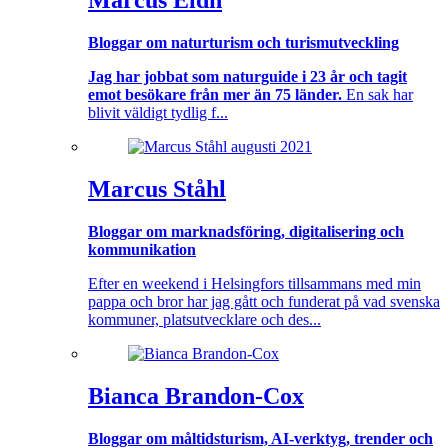
Marcus Eldh
Bloggar om naturturism och turismutveckling
Jag har jobbat som naturguide i 23 år och tagit
emot besökare från mer än 75 länder.
En sak har
blivit väldigt tydlig f...
Marcus Ståhl
Bloggar om marknadsföring, digitalisering och
kommunikation
Efter en weekend i Helsingfors tillsammans med min
pappa och bror har jag gått och funderat på vad svenska
kommuner, platsutvecklare och des...
Bianca Brandon-Cox
Bloggar om måltidsturism, AI-verktyg, trender och