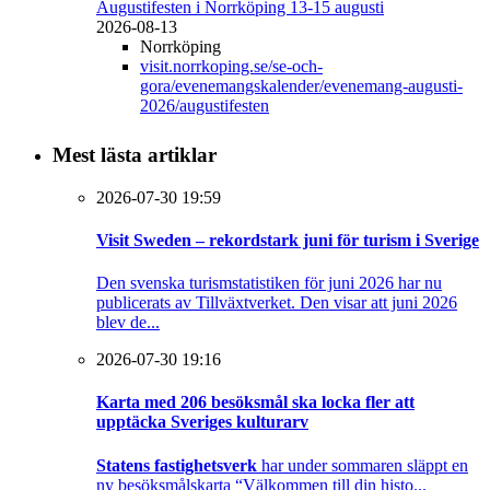
Augustifesten i Norrköping 13-15 augusti
2026-08-13
Norrköping
visit.norrkoping.se/se-och-
gora/evenemangskalender/evenemang-augusti-
2026/augustifesten
Mest lästa artiklar
2026-07-30 19:59
Visit Sweden – rekordstark juni för turism i Sverige
Den svenska turismstatistiken för juni 2026 har nu
publicerats av Tillväxtverket. Den visar att juni 2026
blev de...
2026-07-30 19:16
Karta med 206 besöksmål ska locka fler att
upptäcka Sveriges kulturarv
Statens fastighetsverk
har under sommaren släppt en
ny besöksmålskarta “Välkommen till din histo...