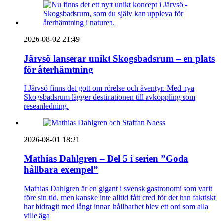
2026-08-02 21:49
Järvsö lanserar unikt Skogsbadsrum – en plats
för återhämtning
I Järvsö finns det gott om rörelse och äventyr. Med nya
Skogsbadsrum lägger destinationen till avkoppling som
reseanledning.
2026-08-01 18:21
Mathias Dahlgren – Del 5 i serien ”Goda
hållbara exempel”
Mathias Dahlgren är en gigant i svensk gastronomi som varit
före sin tid, men kanske inte alltid fått cred för det han faktiskt
har bidragit med långt innan hållbarhet blev ett ord som alla
ville äga