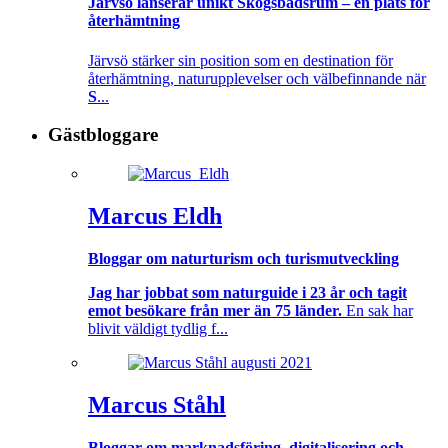
Järvsö lanserar unikt Skogsbadsrum – en plats för
återhämtning
Järvsö stärker sin position som en destination för
återhämtning, naturupplevelser och välbefinnande när
S
...
Gästbloggare
Marcus Eldh
Bloggar om naturturism och turismutveckling
Jag har jobbat som naturguide i 23 år och tagit
emot besökare från mer än 75 länder.
En sak har
blivit väldigt tydlig f...
Marcus Ståhl
Bloggar om marknadsföring, digitalisering och