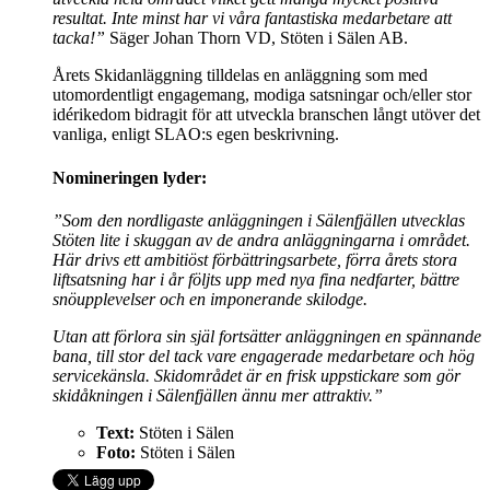
resultat. Inte minst har vi våra fantastiska medarbetare att
tacka!”
Säger Johan Thorn VD, Stöten i Sälen AB.
Årets Skidanläggning tilldelas en anläggning som med
utomordentligt engagemang, modiga satsningar och/eller stor
idérikedom bidragit för att utveckla branschen långt utöver det
vanliga, enligt SLAO:s egen beskrivning.
Nomineringen lyder:
”Som den nordligaste anläggningen i Sälenfjällen utvecklas
Stöten lite i skuggan av de andra anläggningarna i området.
Här drivs ett ambitiöst förbättringsarbete, förra årets stora
liftsatsning har i år följts upp med nya fina nedfarter, bättre
snöupplevelser och en imponerande skilodge.
Utan att förlora sin själ fortsätter anläggningen en spännande
bana, till stor del tack vare engagerade medarbetare och hög
servicekänsla. Skidområdet är en frisk uppstickare som gör
skidåkningen i Sälenfjällen ännu mer attraktiv.”
Text:
Stöten i Sälen
Foto:
Stöten i Sälen