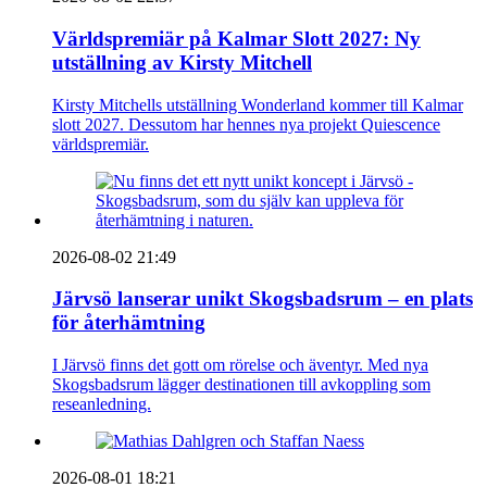
Världspremiär på Kalmar Slott 2027: Ny
utställning av Kirsty Mitchell
Kirsty Mitchells utställning Wonderland kommer till Kalmar
slott 2027. Dessutom har hennes nya projekt Quiescence
världspremiär.
2026-08-02 21:49
Järvsö lanserar unikt Skogsbadsrum – en plats
för återhämtning
I Järvsö finns det gott om rörelse och äventyr. Med nya
Skogsbadsrum lägger destinationen till avkoppling som
reseanledning.
2026-08-01 18:21