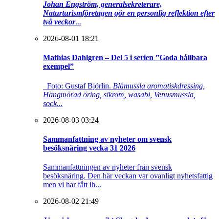
Johan Engström, generalsekreterare,
Naturturismföretagen gör en personlig reflektion efter
två veckor
...
2026-08-01 18:21
Mathias Dahlgren – Del 5 i serien ”Goda hållbara
exempel”
Foto: Gustaf Björlin.
Blåmussla aromatiskdressing,
Hängmörad öring, sikrom, wasabi, Venusmussla,
sock
...
2026-08-03 03:24
Sammanfattning av nyheter om svensk
besöksnäring vecka 31 2026
Sammanfattningen av nyheter från svensk
besöksnäring. Den här veckan var ovanligt nyhetsfattig
men vi har fått ih...
2026-08-02 21:49