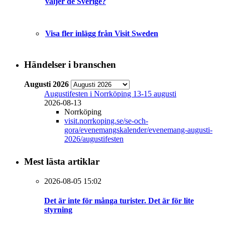
väljer de Sverige?
Visa fler inlägg från Visit Sweden
Händelser i branschen
Augusti 2026
Augustifesten i Norrköping 13-15 augusti
2026-08-13
Norrköping
visit.norrkoping.se/se-och-
gora/evenemangskalender/evenemang-augusti-
2026/augustifesten
Mest lästa artiklar
2026-08-05 15:02
Det är inte för många turister. Det är för lite
styrning