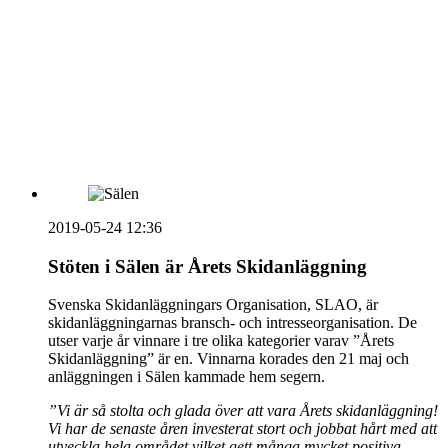
vecka 20 2026
HOUSE OF PEOPLE söker MICE säljare och
Bokning & Säljkoordinator
RSS
Prenumerera på nyhetsbrevet
2019-05-24 12:36
Stöten i Sälen är Årets Skidanläggning
Svenska Skidanläggningars Organisation, SLAO, är
skidanläggningarnas bransch- och intresseorganisation. De
utser varje år vinnare i tre olika kategorier varav ”Årets
Skidanläggning” är en. Vinnarna korades den 21 maj och
anläggningen i Sälen kammade hem segern.
”Vi är så stolta och glada över att vara Årets skidanläggning!
Vi har de senaste åren investerat stort och jobbat hårt med att
utveckla hela området vilket gett många mycket positiva