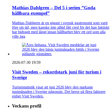
Mathias Dahlgren – Del 5 i serien ”Goda
hållbara exempel”
Mathias Dahlgren är en gigant i svensk gastronomi som varit
före sin tid, men kanske inte alltid fått cred för det han faktiskt
har bidragit med långt innan hållbarhet blev ett ord som alla
ville äga
2026-07-30 19:59
Visit Sweden – rekordstark juni för turism i
Sverige
Turismstatistik visar att juni 2026 blev den starkaste
junimånaden i Sverige någonsin. Det beror på flera faktorer
enligt Visit Sweden.
Veckans profil