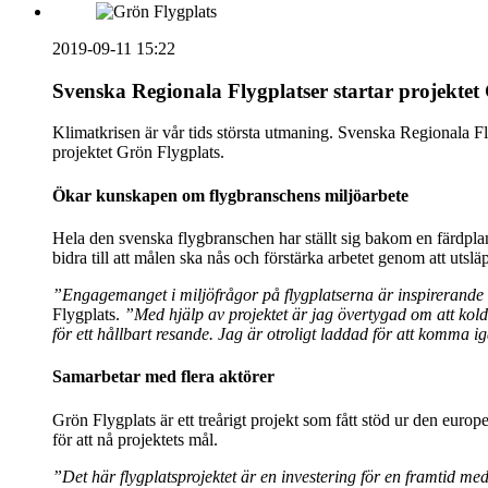
2019-09-11 15:22
Svenska Regionala Flygplatser startar projektet
Klimatkrisen är vår tids största utmaning. Svenska Regionala Flyg
projektet Grön Flygplats.
Ökar kunskapen om flygbranschens miljöarbete
Hela den svenska flygbranschen har ställt sig bakom en färdplan f
bidra till att målen ska nås och förstärka arbetet genom att uts
”Engagemanget i miljöfrågor på flygplatserna är inspirerande och
Flygplats.
”Med hjälp av projektet är jag övertygad om att kol
för ett hållbart resande. Jag är otroligt laddad för att komma
Samarbetar med flera aktörer
Grön Flygplats är ett treårigt projekt som fått stöd ur den e
för att nå projektets mål.
”Det här flygplatsprojektet är en investering för en framtid me