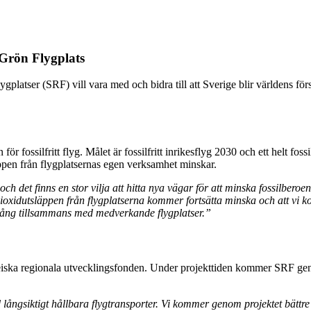
 Grön Flygplats
platser (SRF) vill vara med och bidra till att Sverige blir världens förs
ör fossilfritt flyg. Målet är fossilfritt inrikesflyg 2030 och ett helt f
läppen från flygplatsernas egen verksamhet minskar.
 det finns en stor vilja att hitta nya vägar för att minska fossilberoe
dioxidutsläppen från flygplatserna kommer fortsätta minska och att v
 igång tillsammans med medverkande flygplatser.”
uropeiska regionala utvecklingsfonden. Under projekttiden kommer SRF 
d långsiktigt hållbara flygtransporter. Vi kommer genom projektet bättre