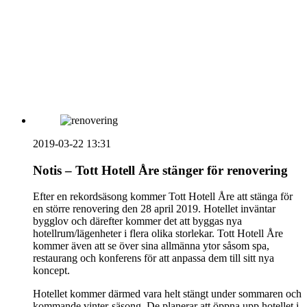
HOUSE OF PEOPLE söker MICE säljare och
Bokning & Säljkoordinator
RSS
Prenumerera på nyhetsbrevet
2019-03-22 13:31
Notis – Tott Hotell Åre stänger för renovering
Efter en rekordsäsong kommer Tott Hotell Åre att stänga för
en större renovering den 28 april 2019. Hotellet inväntar
bygglov och därefter kommer det att byggas nya
hotellrum/lägenheter i flera olika storlekar. Tott Hotell Åre
kommer även att se över sina allmänna ytor såsom spa,
restaurang och konferens för att anpassa dem till sitt nya
koncept.
Hotellet kommer därmed vara helt stängt under sommaren och
kommande vinter-säsong. De planerar att öppna upp hotellet i