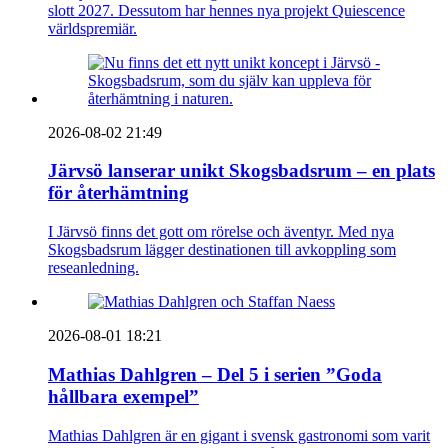
slott 2027. Dessutom har hennes nya projekt Quiescence
världspremiär.
2026-08-02 21:49
Järvsö lanserar unikt Skogsbadsrum – en plats
för återhämtning
I Järvsö finns det gott om rörelse och äventyr. Med nya
Skogsbadsrum lägger destinationen till avkoppling som
reseanledning.
2026-08-01 18:21
Mathias Dahlgren – Del 5 i serien ”Goda
hållbara exempel”
Mathias Dahlgren är en gigant i svensk gastronomi som varit