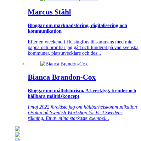
Marcus Ståhl
Bloggar om marknadsföring, digitalisering och
kommunikation
Efter en weekend i Helsingfors tillsammans med min
pappa och bror har jag gått och funderat på vad svenska
kommuner, platsutvecklare och des...
Bianca Brandon-Cox
Bloggar om måltidsturism, AI-verktyg, trender och
hållbara måltidskoncept
I maj 2022 föreläste jag om hållbarhetskommunikation
i Falun på Swedish Workshop för Visit Swedens
räkning. Ett av mina starkaste exempel
...