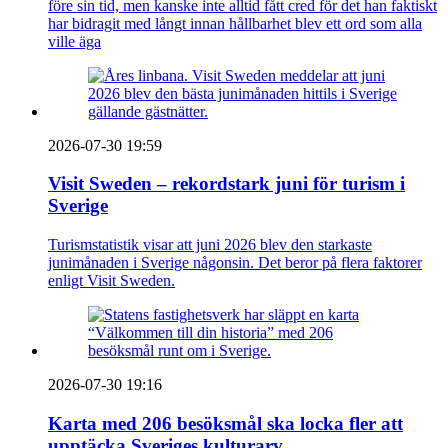
före sin tid, men kanske inte alltid fått cred för det han faktiskt
har bidragit med långt innan hållbarhet blev ett ord som alla
ville äga
2026-07-30 19:59
Visit Sweden – rekordstark juni för turism i
Sverige
Turismstatistik visar att juni 2026 blev den starkaste
junimånaden i Sverige någonsin. Det beror på flera faktorer
enligt Visit Sweden.
2026-07-30 19:16
Karta med 206 besöksmål ska locka fler att
upptäcka Sveriges kulturarv