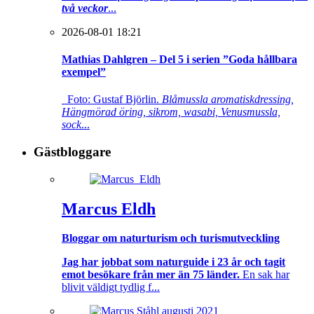
två veckor
...
2026-08-01 18:21
Mathias Dahlgren – Del 5 i serien ”Goda hållbara
exempel”
Foto: Gustaf Björlin.
Blåmussla aromatiskdressing,
Hängmörad öring, sikrom, wasabi, Venusmussla,
sock
...
Gästbloggare
Marcus Eldh
Bloggar om naturturism och turismutveckling
Jag har jobbat som naturguide i 23 år och tagit
emot besökare från mer än 75 länder.
En sak har
blivit väldigt tydlig f...