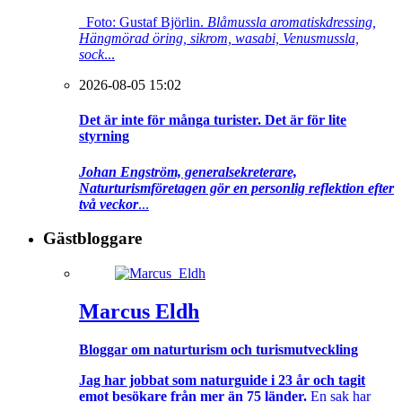
Foto: Gustaf Björlin.
Blåmussla aromatiskdressing,
Hängmörad öring, sikrom, wasabi, Venusmussla,
sock
...
2026-08-05 15:02
Det är inte för många turister. Det är för lite
styrning
Johan Engström, generalsekreterare,
Naturturismföretagen gör en personlig reflektion efter
två veckor
...
Gästbloggare
Marcus Eldh
Bloggar om naturturism och turismutveckling
Jag har jobbat som naturguide i 23 år och tagit
emot besökare från mer än 75 länder.
En sak har