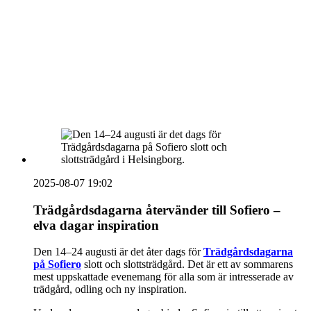
vecka 20 2026
HOUSE OF PEOPLE söker MICE säljare och
Bokning & Säljkoordinator
RSS
Prenumerera på nyhetsbrevet
2025-08-07 19:02
Trädgårdsdagarna återvänder till Sofiero –
elva dagar inspiration
Den 14–24 augusti är det åter dags för
Trädgårdsdagarna
på Sofiero
slott och slottsträdgård. Det är ett av sommarens
mest uppskattade evenemang för alla som är intresserade av
trädgård, odling och ny inspiration.