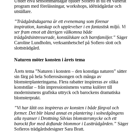
Under elva sensommardagar bjuder Sofiero in till ett varierat
program med föreläsningar, workshops, idéträdgårdar och
utställare.
”Trädgårdsdagarna är ett evenemang som förenar
inspiration, kunskap och upplevelser i en fantastisk miljö. Vi
ser fram emot att återigen välkomna både
trädgårdsintresserade, konstälskare och barnfamiljer.”
Säger
Caroline Lundholm, verksamhetschef på Sofiero slott och
slottsträdgård.
Naturen möter konsten i årets tema
Årets tema ”Naturen i konsten – den konstiga naturen” sätter
sin färg på hela Sofierosäsongen och många av
blomsterplanteringarna. Flera rabatter inspireras av olika
konststilar – från impressionismens varma kulörer till
modernismens grafiska uttryck och barockens dramatiska
blomsterprakt.
”Vi har låtit oss inspireras av konsten i både färgval och
former. Det blir bland annat en plantering i solnedgångens
alla nyanser i Drottning Silvias blomstersmycke och ett
barockt flor med doftande blommor i Lustträdgården.”
Säger
Sofieros trädgårdsdesigner Sara Bratt.