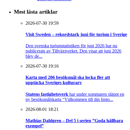
Mest lästa artiklar
2026-07-30 19:59
Visit Sweden – rekordstark juni för turism i Sverige
Den svenska turismstatistiken för juni 2026 har nu
publicerats av Tillväxtverket. Den visar att juni 2026
blev de...
2026-07-30 19:16
Karta med 206 besöksmål ska locka fler att
upptäcka Sveriges kulturarv
Statens fastighetsverk
har under sommaren släppt en
ny besöksmålskarta “Välkommen till din histo...
2026-08-01 18:21
Mathias Dahlgren – Del 5 i serien ”Goda hållbara
exempel”