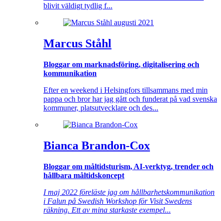
blivit väldigt tydlig f...
Marcus Ståhl
Bloggar om marknadsföring, digitalisering och
kommunikation
Efter en weekend i Helsingfors tillsammans med min
pappa och bror har jag gått och funderat på vad svenska
kommuner, platsutvecklare och des...
Bianca Brandon-Cox
Bloggar om måltidsturism, AI-verktyg, trender och
hållbara måltidskoncept
I maj 2022 föreläste jag om hållbarhetskommunikation
i Falun på Swedish Workshop för Visit Swedens
räkning. Ett av mina starkaste exempel
...