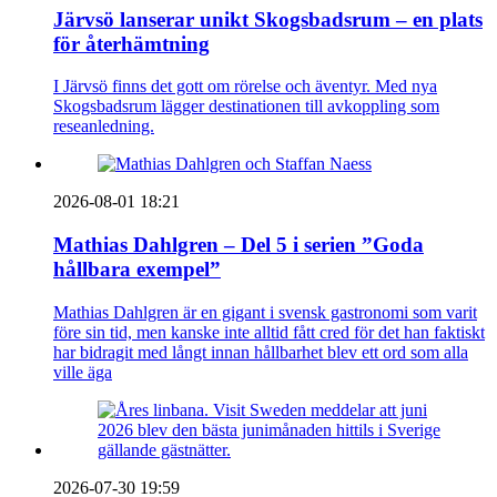
Järvsö lanserar unikt Skogsbadsrum – en plats
för återhämtning
I Järvsö finns det gott om rörelse och äventyr. Med nya
Skogsbadsrum lägger destinationen till avkoppling som
reseanledning.
2026-08-01 18:21
Mathias Dahlgren – Del 5 i serien ”Goda
hållbara exempel”
Mathias Dahlgren är en gigant i svensk gastronomi som varit
före sin tid, men kanske inte alltid fått cred för det han faktiskt
har bidragit med långt innan hållbarhet blev ett ord som alla
ville äga
2026-07-30 19:59