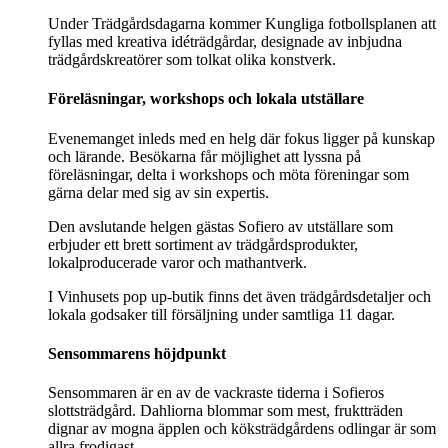
Under Trädgårdsdagarna kommer Kungliga fotbollsplanen att
fyllas med kreativa idéträdgårdar, designade av inbjudna
trädgårdskreatörer som tolkat olika konstverk.
Föreläsningar, workshops och lokala utställare
Evenemanget inleds med en helg där fokus ligger på kunskap
och lärande. Besökarna får möjlighet att lyssna på
föreläsningar, delta i workshops och möta föreningar som
gärna delar med sig av sin expertis.
Den avslutande helgen gästas Sofiero av utställare som
erbjuder ett brett sortiment av trädgårdsprodukter,
lokalproducerade varor och mathantverk.
I Vinhusets pop up-butik finns det även trädgårdsdetaljer och
lokala godsaker till försäljning under samtliga 11 dagar.
Sensommarens höjdpunkt
Sensommaren är en av de vackraste tiderna i Sofieros
slottsträdgård. Dahliorna blommar som mest, fruktträden
dignar av mogna äpplen och köksträdgårdens odlingar är som
allra frodigast.