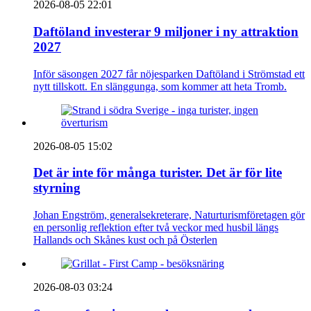
2026-08-05 22:01
Daftöland investerar 9 miljoner i ny attraktion
2027
Inför säsongen 2027 får nöjesparken Daftöland i Strömstad ett
nytt tillskott. En slänggunga, som kommer att heta Tromb.
2026-08-05 15:02
Det är inte för många turister. Det är för lite
styrning
Johan Engström, generalsekreterare, Naturturismföretagen gör
en personlig reflektion efter två veckor med husbil längs
Hallands och Skånes kust och på Österlen
2026-08-03 03:24