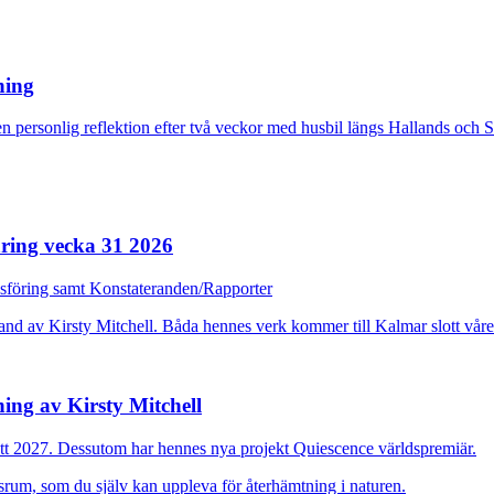
rning
n personlig reflektion efter två veckor med husbil längs Hallands och 
ring vecka 31 2026
dsföring samt Konstateranden/Rapporter
ing av Kirsty Mitchell
ott 2027. Dessutom har hennes nya projekt Quiescence världspremiär.