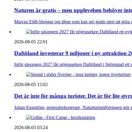
Naturen är gratis – men upplevelsen behöver int
Marcus Eldh bloggar om älgar som kan ses gratis men att göra up
2026-08-05 22:01
Daftöland investerar 9 miljoner i ny attraktion 
Inför säsongen 2027 får nöjesparken Daftöland i Strömstad ett 
2026-08-05 15:02
Det är inte för många turister. Det är för lite sty
Johan Engström, generalsekreterare, Naturturismföretagen gör e
2026-08-03 03:24