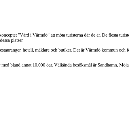
eptet ”Värd i Värmdö” att möta turisterna där de är. De flesta tur
dessa platser.
restauranger, hotell, mäklare och butiker. Det är Värmdö kommun och 
ur med bland annat 10.000 öar. Välkända besöksmål är Sandhamn, Möja,