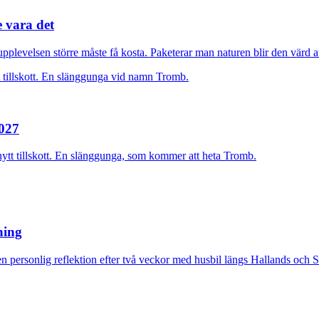
e vara det
plevelsen större måste få kosta. Paketerar man naturen blir den värd at
2027
nytt tillskott. En slänggunga, som kommer att heta Tromb.
rning
n personlig reflektion efter två veckor med husbil längs Hallands och 