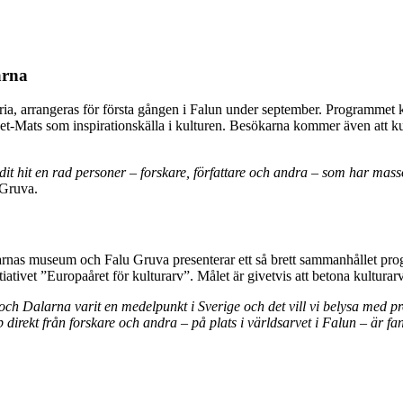
arna
ria, arrangeras för första gången i Falun under september. Programmet 
t-Mats som inspirationskälla i kulturen. Besökarna kommer även att ku
udit hit en rad personer – forskare, författare och andra – som har mas
 Gruva.
larnas museum och Falu Gruva presenterar ett så brett sammanhållet pro
ivet ”Europaåret för kulturarv”. Målet är givetvis att betona kulturarv
 och Dalarna varit en medelpunkt i Sverige och det vill vi belysa med p
 direkt från forskare och andra – på plats i världsarvet i Falun – är fan