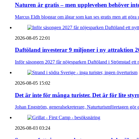
Naturen är gratis – men upplevelsen behöver int
Marcus Eldh bloggar om älgar som kan ses gratis men att göra up
2026-08-05 22:01
Daftöland investerar 9 miljoner i ny attraktion 
Inför säsongen 2027 får nöjesparken Daftöland i Strömstad ett 
2026-08-05 15:02
Det är inte för många turister. Det är för lite sty
Johan Engström, generalsekreterare, Naturturismföretagen gör e
2026-08-03 03:24