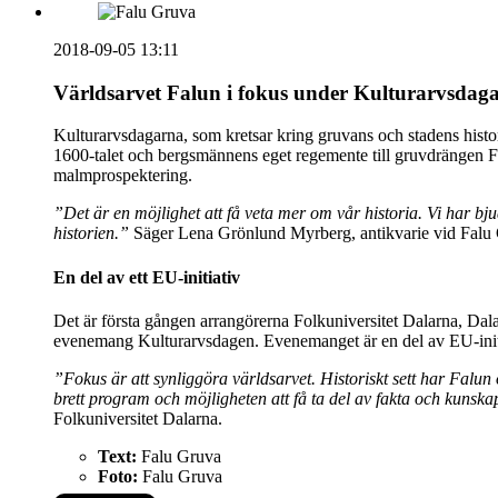
2018-09-05 13:11
Världsarvet Falun i fokus under Kulturarvsdag
Kulturarvsdagarna, som kretsar kring gruvans och stadens histo
1600-talet och bergsmännens eget regemente till gruvdrängen Fe
malmprospektering.
”Det är en möjlighet att få veta mer om vår historia. Vi har bj
historien.”
Säger Lena Grönlund Myrberg, antikvarie vid Falu
En del av ett EU-initiativ
Det är första gången arrangörerna Folkuniversitet Dalarna, Da
evenemang Kulturarvsdagen. Evenemanget är en del av EU-initiat
”Fokus är att synliggöra världsarvet. Historiskt sett har Falun
brett program och möjligheten att få ta del av fakta och kunskap
Folkuniversitet Dalarna.
Text:
Falu Gruva
Foto:
Falu Gruva