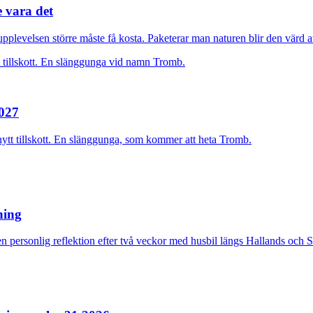
e vara det
plevelsen större måste få kosta. Paketerar man naturen blir den värd at
2027
nytt tillskott. En slänggunga, som kommer att heta Tromb.
rning
n personlig reflektion efter två veckor med husbil längs Hallands och 