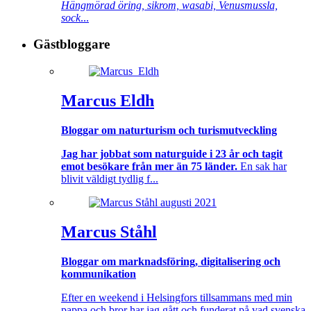
Hängmörad öring, sikrom, wasabi, Venusmussla,
sock
...
Gästbloggare
Marcus Eldh
Bloggar om naturturism och turismutveckling
Jag har jobbat som naturguide i 23 år och tagit
emot besökare från mer än 75 länder.
En sak har
blivit väldigt tydlig f...
Marcus Ståhl
Bloggar om marknadsföring, digitalisering och
kommunikation
Efter en weekend i Helsingfors tillsammans med min
pappa och bror har jag gått och funderat på vad svenska