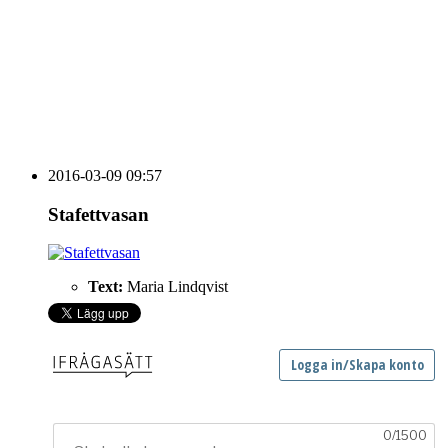
HOUSE OF PEOPLE söker MICE säljare och
Bokning & Säljkoordinator
RSS
Prenumerera på nyhetsbrevet
2016-03-09 09:57
Stafettvasan
Text:
Maria Lindqvist