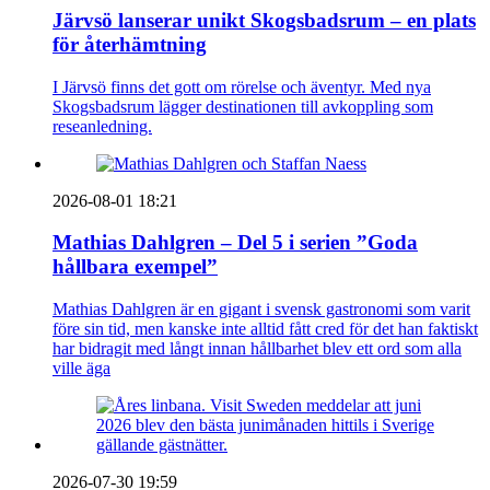
Järvsö lanserar unikt Skogsbadsrum – en plats
för återhämtning
I Järvsö finns det gott om rörelse och äventyr. Med nya
Skogsbadsrum lägger destinationen till avkoppling som
reseanledning.
2026-08-01 18:21
Mathias Dahlgren – Del 5 i serien ”Goda
hållbara exempel”
Mathias Dahlgren är en gigant i svensk gastronomi som varit
före sin tid, men kanske inte alltid fått cred för det han faktiskt
har bidragit med långt innan hållbarhet blev ett ord som alla
ville äga
2026-07-30 19:59