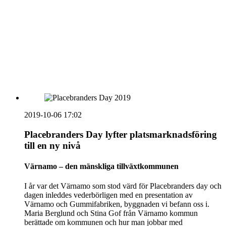
vecka 20 2026
HOUSE OF PEOPLE söker MICE säljare och
Bokning & Säljkoordinator
RSS
Prenumerera på nyhetsbrevet
2019-10-06 17:02
Placebranders Day lyfter platsmarknadsföring
till en ny nivå
Värnamo – den mänskliga tillväxtkommunen
I år var det Värnamo som stod värd för Placebranders day och
dagen inleddes vederbörligen med en presentation av
Värnamo och Gummifabriken, byggnaden vi befann oss i.
Maria Berglund och Stina Gof från Värnamo kommun
berättade om kommunen och hur man jobbar med