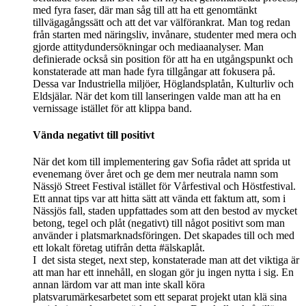
med fyra faser, där man såg till att ha ett genomtänkt
tillvägagångssätt och att det var välförankrat. Man tog redan
från starten med näringsliv, invånare, studenter med mera och
gjorde attitydundersökningar och mediaanalyser. Man
definierade också sin position för att ha en utgångspunkt och
konstaterade att man hade fyra tillgångar att fokusera på.
Dessa var Industriella miljöer, Höglandsplatån, Kulturliv och
Eldsjälar. När det kom till lanseringen valde man att ha en
vernissage istället för att klippa band.
Vända negativt till positivt
När det kom till implementering gav Sofia rådet att sprida ut
evenemang över året och ge dem mer neutrala namn som
Nässjö Street Festival istället för Vårfestival och Höstfestival.
Ett annat tips var att hitta sätt att vända ett faktum att, som i
Nässjös fall, staden uppfattades som att den bestod av mycket
betong, tegel och plåt (negativt) till något positivt som man
använder i platsmarknadsföringen. Det skapades till och med
ett lokalt företag utifrån detta #älskaplåt.
I det sista steget, next step, konstaterade man att det viktiga är
att man har ett innehåll, en slogan gör ju ingen nytta i sig. En
annan lärdom var att man inte skall köra
platsvarumärkesarbetet som ett separat projekt utan klä sina