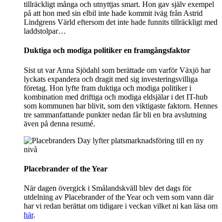
tillräckligt många och utnyttjas smart. Hon gav själv exempel
på att hon med sin elbil inte hade kommit iväg från Astrid
Lindgrens Värld eftersom det inte hade funnits tillräckligt med
laddstolpar…
Duktiga och modiga politiker en framgångsfaktor
Sist ut var Anna Sjödahl som berättade om varför Växjö har
lyckats expandera och dragit med sig investeringsvilliga
företag. Hon lyfte fram duktiga och modiga politiker i
kombination med driftiga och modiga eldsjälar i det IT-hub
som kommunen har blivit, som den viktigaste faktorn. Hennes
tre sammanfattande punkter nedan får bli en bra avslutning
även på denna resumé.
Placebrander of the Year
När dagen övergick i Smålandskväll blev det dags för
utdelning av Placebrander of the Year och vem som vann där
har vi redan berättat om tidigare i veckan vilket ni kan läsa om
här
.