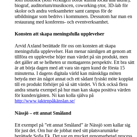
biograf, auditorium/musikscen, coworking-ytor, 3D-lab för
skolor och andra verksamheter samt campus för de
utbildningar som bedrivs i kommunen. Dessutom har man en
restaurang med konferens- och eventverksamhet.
Konsten att skapa meningsfulla upplevelser
Arvid Axland berättade för oss om konsten att skapa
meningsfulla upplevelser. Han menar nämligen att genom att
tillföra en upplevelse höjer man värdet på sin produkt, men
det gäller att se helheten ur mottagarens perspektiv. Ett bra sätt
är att börja dagen med att vara sin egen kund de första 15
minuterna. I dagens digitala värld kan mänskliga möten
betyda mer än något annat och ett sådant fysiskt möte kopplat
till en produkt förhöjer på så sätt värdet. Vi fick också flera
andra smarta exempel på hur man kan skapa positiva värden
för kunden/gästen. Ni kan kolla själva på
http://www.jaktenpåkänslan.se/
Nässjö – ett annat Småland
Ett exempel på ”ett annat Småland” är Nässjö som kallar sig
för just det. Om hur de jobbat med sitt platsvarumärke
berättade Sofia Ek. Det var en mycket genomarbetad process,