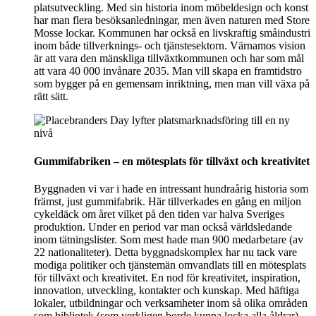
platsutveckling. Med sin historia inom möbeldesign och konst
har man flera besöksanledningar, men även naturen med Store
Mosse lockar. Kommunen har också en livskraftig småindustri
inom både tillverknings- och tjänstesektorn. Värnamos vision
är att vara den mänskliga tillväxtkommunen och har som mål
att vara 40 000 invånare 2035. Man vill skapa en framtidstro
som bygger på en gemensam inriktning, men man vill växa på
rätt sätt.
Gummifabriken – en mötesplats för tillväxt och kreativitet
Byggnaden vi var i hade en intressant hundraårig historia som
främst, just gummifabrik. Här tillverkades en gång en miljon
cykeldäck om året vilket på den tiden var halva Sveriges
produktion. Under en period var man också världsledande
inom tätningslister. Som mest hade man 900 medarbetare (av
22 nationaliteter). Detta byggnadskomplex har nu tack vare
modiga politiker och tjänstemän omvandlats till en mötesplats
för tillväxt och kreativitet. En nod för kreativitet, inspiration,
innovation, utveckling, kontakter och kunskap. Med häftiga
lokaler, utbildningar och verksamheter inom så olika områden
som bibliotek (som verkligen borde kunna locka alla åldrar),