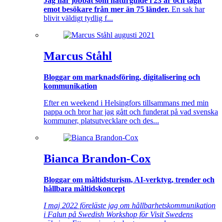
Jag har jobbat som naturguide i 23 år och tagit
emot besökare från mer än 75 länder.
En sak har
blivit väldigt tydlig f...
Marcus Ståhl
Bloggar om marknadsföring, digitalisering och
kommunikation
Efter en weekend i Helsingfors tillsammans med min
pappa och bror har jag gått och funderat på vad svenska
kommuner, platsutvecklare och des...
Bianca Brandon-Cox
Bloggar om måltidsturism, AI-verktyg, trender och
hållbara måltidskoncept
I maj 2022 föreläste jag om hållbarhetskommunikation
i Falun på Swedish Workshop för Visit Swedens