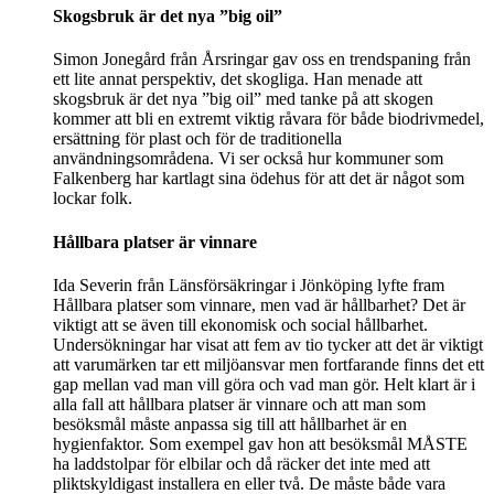
Skogsbruk är det nya ”big oil”
Simon Jonegård från Årsringar gav oss en trendspaning från
ett lite annat perspektiv, det skogliga. Han menade att
skogsbruk är det nya ”big oil” med tanke på att skogen
kommer att bli en extremt viktig råvara för både biodrivmedel,
ersättning för plast och för de traditionella
användningsområdena. Vi ser också hur kommuner som
Falkenberg har kartlagt sina ödehus för att det är något som
lockar folk.
Hållbara platser är vinnare
Ida Severin från Länsförsäkringar i Jönköping lyfte fram
Hållbara platser som vinnare, men vad är hållbarhet? Det är
viktigt att se även till ekonomisk och social hållbarhet.
Undersökningar har visat att fem av tio tycker att det är viktigt
att varumärken tar ett miljöansvar men fortfarande finns det ett
gap mellan vad man vill göra och vad man gör. Helt klart är i
alla fall att hållbara platser är vinnare och att man som
besöksmål måste anpassa sig till att hållbarhet är en
hygienfaktor. Som exempel gav hon att besöksmål MÅSTE
ha laddstolpar för elbilar och då räcker det inte med att
pliktskyldigast installera en eller två. De måste både vara