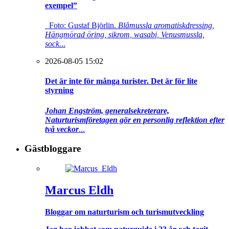
exempel”
Foto: Gustaf Björlin.
Blåmussla aromatiskdressing,
Hängmörad öring, sikrom, wasabi, Venusmussla,
sock
...
2026-08-05 15:02
Det är inte för många turister. Det är för lite
styrning
Johan Engström, generalsekreterare,
Naturturismföretagen gör en personlig reflektion efter
två veckor
...
Gästbloggare
Marcus Eldh
Bloggar om naturturism och turismutveckling