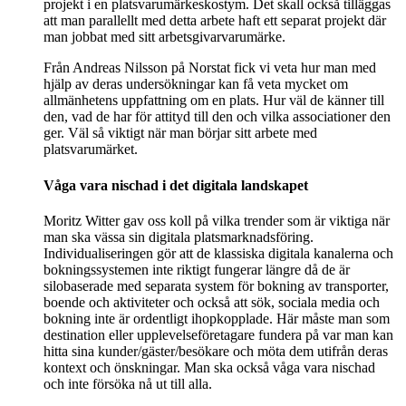
projekt i en platsvarumärkeskostym. Det skall också tilläggas
att man parallellt med detta arbete haft ett separat projekt där
man jobbat med sitt arbetsgivarvarumärke.
Från Andreas Nilsson på Norstat fick vi veta hur man med
hjälp av deras undersökningar kan få veta mycket om
allmänhetens uppfattning om en plats. Hur väl de känner till
den, vad de har för attityd till den och vilka associationer den
ger. Väl så viktigt när man börjar sitt arbete med
platsvarumärket.
Våga vara nischad i det digitala landskapet
Moritz Witter gav oss koll på vilka trender som är viktiga när
man ska vässa sin digitala platsmarknadsföring.
Individualiseringen gör att de klassiska digitala kanalerna och
bokningssystemen inte riktigt fungerar längre då de är
silobaserade med separata system för bokning av transporter,
boende och aktiviteter och också att sök, sociala media och
bokning inte är ordentligt ihopkopplade. Här måste man som
destination eller upplevelseföretagare fundera på var man kan
hitta sina kunder/gäster/besökare och möta dem utifrån deras
kontext och önskningar. Man ska också våga vara nischad
och inte försöka nå ut till alla.