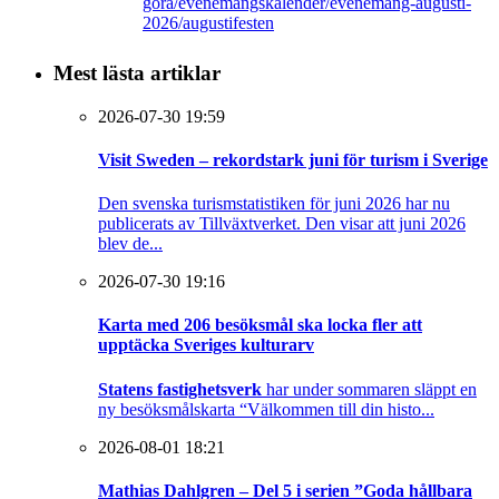
gora/evenemangskalender/evenemang-augusti-
2026/augustifesten
Mest lästa artiklar
2026-07-30 19:59
Visit Sweden – rekordstark juni för turism i Sverige
Den svenska turismstatistiken för juni 2026 har nu
publicerats av Tillväxtverket. Den visar att juni 2026
blev de...
2026-07-30 19:16
Karta med 206 besöksmål ska locka fler att
upptäcka Sveriges kulturarv
Statens fastighetsverk
har under sommaren släppt en
ny besöksmålskarta “Välkommen till din histo...
2026-08-01 18:21
Mathias Dahlgren – Del 5 i serien ”Goda hållbara