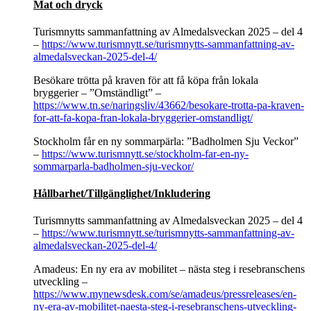
Mat och dryck
Turismnytts sammanfattning av Almedalsveckan 2025 – del 4
–
https://www.turismnytt.se/turismnytts-sammanfattning-av-
almedalsveckan-2025-del-4/
Besökare trötta på kraven för att få köpa från lokala
bryggerier – ”Omständligt” –
https://www.tn.se/naringsliv/43662/besokare-trotta-pa-kraven-
for-att-fa-kopa-fran-lokala-bryggerier-omstandligt/
Stockholm får en ny sommarpärla: ”Badholmen Sju Veckor”
–
https://www.turismnytt.se/stockholm-far-en-ny-
sommarparla-badholmen-sju-veckor/
Hållbarhet/Tillgänglighet/Inkludering
Turismnytts sammanfattning av Almedalsveckan 2025 – del 4
–
https://www.turismnytt.se/turismnytts-sammanfattning-av-
almedalsveckan-2025-del-4/
Amadeus: En ny era av mobilitet – nästa steg i resebranschens
utveckling –
https://www.mynewsdesk.com/se/amadeus/pressreleases/en-
ny-era-av-mobilitet-naesta-steg-i-resebranschens-utveckling-