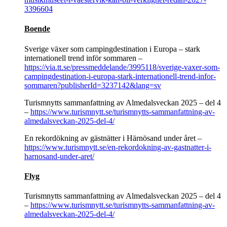
3396604
Boende
Sverige växer som campingdestination i Europa – stark
internationell trend inför sommaren –
https://via.tt.se/pressmeddelande/3995118/sverige-vaxer-som-
campingdestination-i-europa-stark-internationell-trend-infor-
sommaren?publisherId=3237142&lang=sv
Turismnytts sammanfattning av Almedalsveckan 2025 – del 4
–
https://www.turismnytt.se/turismnytts-sammanfattning-av-
almedalsveckan-2025-del-4/
En rekordökning av gästnätter i Härnösand under året –
https://www.turismnytt.se/en-rekordokning-av-gastnatter-i-
harnosand-under-aret/
Flyg
Turismnytts sammanfattning av Almedalsveckan 2025 – del 4
–
https://www.turismnytt.se/turismnytts-sammanfattning-av-
almedalsveckan-2025-del-4/