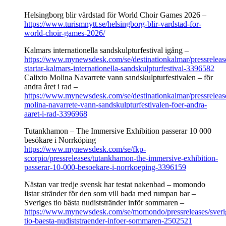
Helsingborg blir värdstad för World Choir Games 2026 –
https://www.turismnytt.se/helsingborg-blir-vardstad-for-
world-choir-games-2026/
Kalmars internationella sandskulpturfestival igång –
https://www.mynewsdesk.com/se/destinationkalmar/pressreleas
startar-kalmars-internationella-sandskulpturfestival-3396582
Calixto Molina Navarrete vann sandskulpturfestivalen – för
andra året i rad –
https://www.mynewsdesk.com/se/destinationkalmar/pressrelease
molina-navarrete-vann-sandskulpturfestivalen-foer-andra-
aaret-i-rad-3396968
Tutankhamon – The Immersive Exhibition passerar 10 000
besökare i Norrköping –
https://www.mynewsdesk.com/se/fkp-
scorpio/pressreleases/tutankhamon-the-immersive-exhibition-
passerar-10-000-besoekare-i-norrkoeping-3396159
Nästan var tredje svensk har testat nakenbad – momondo
listar stränder för den som vill bada med rumpan bar –
Sveriges tio bästa nudiststränder inför sommaren –
https://www.mynewsdesk.com/se/momondo/pressreleases/sveri
tio-baesta-nudiststraender-infoer-sommaren-2502521