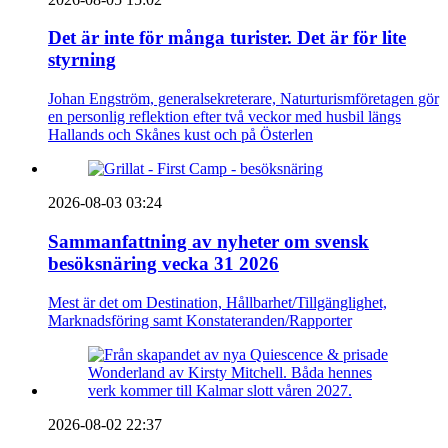
Det är inte för många turister. Det är för lite
styrning
Johan Engström, generalsekreterare, Naturturismföretagen gör
en personlig reflektion efter två veckor med husbil längs
Hallands och Skånes kust och på Österlen
2026-08-03 03:24
Sammanfattning av nyheter om svensk
besöksnäring vecka 31 2026
Mest är det om Destination, Hållbarhet/Tillgänglighet,
Marknadsföring samt Konstateranden/Rapporter
2026-08-02 22:37