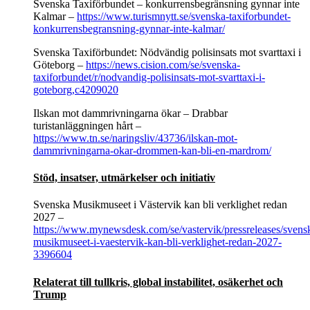
Svenska Taxiförbundet – konkurrensbegränsning gynnar inte
Kalmar –
https://www.turismnytt.se/svenska-taxiforbundet-
konkurrensbegransning-gynnar-inte-kalmar/
Svenska Taxiförbundet: Nödvändig polisinsats mot svarttaxi i
Göteborg –
https://news.cision.com/se/svenska-
taxiforbundet/r/nodvandig-polisinsats-mot-svarttaxi-i-
goteborg,c4209020
Ilskan mot dammrivningarna ökar – Drabbar
turistanläggningen hårt –
https://www.tn.se/naringsliv/43736/ilskan-mot-
dammrivningarna-okar-drommen-kan-bli-en-mardrom/
Stöd, insatser, utmärkelser och initiativ
Svenska Musikmuseet i Västervik kan bli verklighet redan
2027 –
https://www.mynewsdesk.com/se/vastervik/pressreleases/svens
musikmuseet-i-vaestervik-kan-bli-verklighet-redan-2027-
3396604
Relaterat till tullkris, global instabilitet, osäkerhet och
Trump