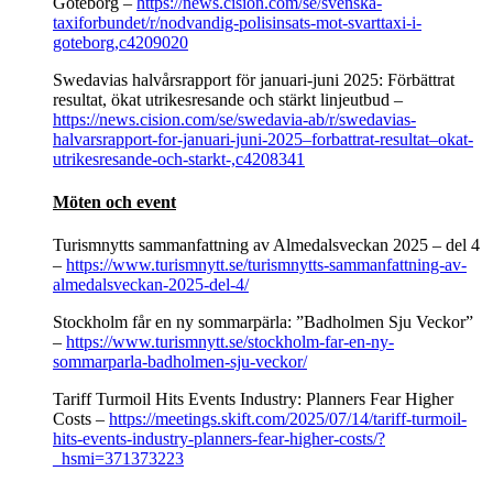
Göteborg –
https://news.cision.com/se/svenska-
taxiforbundet/r/nodvandig-polisinsats-mot-svarttaxi-i-
goteborg,c4209020
Swedavias halvårsrapport för januari-juni 2025: Förbättrat
resultat, ökat utrikesresande och stärkt linjeutbud –
https://news.cision.com/se/swedavia-ab/r/swedavias-
halvarsrapport-for-januari-juni-2025–forbattrat-resultat–okat-
utrikesresande-och-starkt-,c4208341
Möten och event
Turismnytts sammanfattning av Almedalsveckan 2025 – del 4
–
https://www.turismnytt.se/turismnytts-sammanfattning-av-
almedalsveckan-2025-del-4/
Stockholm får en ny sommarpärla: ”Badholmen Sju Veckor”
–
https://www.turismnytt.se/stockholm-far-en-ny-
sommarparla-badholmen-sju-veckor/
Tariff Turmoil Hits Events Industry: Planners Fear Higher
Costs –
https://meetings.skift.com/2025/07/14/tariff-turmoil-
hits-events-industry-planners-fear-higher-costs/?
_hsmi=371373223