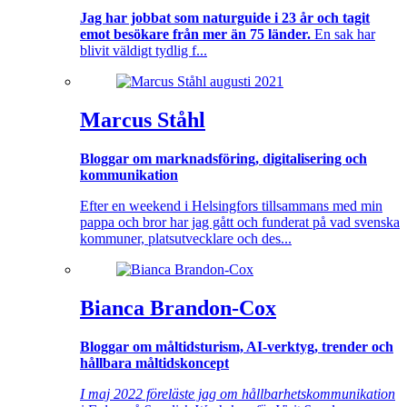
Jag har jobbat som naturguide i 23 år och tagit
emot besökare från mer än 75 länder.
En sak har
blivit väldigt tydlig f...
Marcus Ståhl
Bloggar om marknadsföring, digitalisering och
kommunikation
Efter en weekend i Helsingfors tillsammans med min
pappa och bror har jag gått och funderat på vad svenska
kommuner, platsutvecklare och des...
Bianca Brandon-Cox
Bloggar om måltidsturism, AI-verktyg, trender och
hållbara måltidskoncept
I maj 2022 föreläste jag om hållbarhetskommunikation