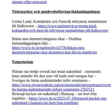
stanger-efter-gruvraset
Nöjesparker och upplevelseföretag/skidanläggningar
Gröna Lund, Kolmården och Furuvik rekryterar medarbetare
till Halloween –
https://www.turismnytt.se/grona-lund-
kolmarden-och-furuvik-rekryterar-medarbetare-till-halloween/
Ilskan mot dammrivningarna ökar – Drabbar
turistanläggningen hårt –
https://www.tn.se/naringsliv/43736/ilskan-mot-
dammrivningarna-okar-drommen-kan-bli-en-mardrom/
Naturturism
Nästan var tredje svensk har testat nakenbad – momondo
listar stränder för den som vill bada med rumpan bar –
Sveriges tio bästa nudiststränder inför sommaren –
https://www.mynewsdesk.com/se/momondo/pressreleases/sveri
tio-baesta-nudiststraender-infoer-sommaren-2502521
Resesajt backar om nakenbad i Baskarp – tas bort från
topplista –
https://www.jp.se/2025-07-18/resesajt-backar-om-
nakenbad-i-baskarp-tas-bort-fran-topplista/