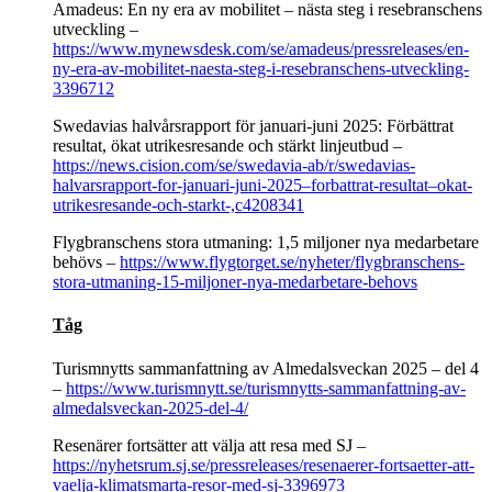
Amadeus: En ny era av mobilitet – nästa steg i resebranschens
utveckling –
https://www.mynewsdesk.com/se/amadeus/pressreleases/en-
ny-era-av-mobilitet-naesta-steg-i-resebranschens-utveckling-
3396712
Swedavias halvårsrapport för januari-juni 2025: Förbättrat
resultat, ökat utrikesresande och stärkt linjeutbud –
https://news.cision.com/se/swedavia-ab/r/swedavias-
halvarsrapport-for-januari-juni-2025–forbattrat-resultat–okat-
utrikesresande-och-starkt-,c4208341
Flygbranschens stora utmaning: 1,5 miljoner nya medarbetare
behövs –
https://www.flygtorget.se/nyheter/flygbranschens-
stora-utmaning-15-miljoner-nya-medarbetare-behovs
Tåg
Turismnytts sammanfattning av Almedalsveckan 2025 – del 4
–
https://www.turismnytt.se/turismnytts-sammanfattning-av-
almedalsveckan-2025-del-4/
Resenärer fortsätter att välja att resa med SJ –
https://nyhetsrum.sj.se/pressreleases/resenaerer-fortsaetter-att-
vaelja-klimatsmarta-resor-med-sj-3396973