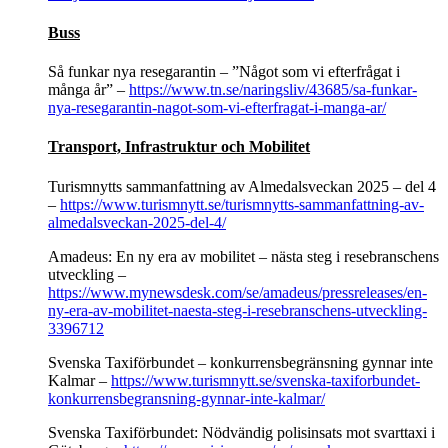
Buss
Så funkar nya resegarantin – ”Något som vi efterfrågat i
många år” –
https://www.tn.se/naringsliv/43685/sa-funkar-
nya-resegarantin-nagot-som-vi-efterfragat-i-manga-ar/
Transport, Infrastruktur och Mobilitet
Turismnytts sammanfattning av Almedalsveckan 2025 – del 4
–
https://www.turismnytt.se/turismnytts-sammanfattning-av-
almedalsveckan-2025-del-4/
Amadeus: En ny era av mobilitet – nästa steg i resebranschens
utveckling –
https://www.mynewsdesk.com/se/amadeus/pressreleases/en-
ny-era-av-mobilitet-naesta-steg-i-resebranschens-utveckling-
3396712
Svenska Taxiförbundet – konkurrensbegränsning gynnar inte
Kalmar –
https://www.turismnytt.se/svenska-taxiforbundet-
konkurrensbegransning-gynnar-inte-kalmar/
Svenska Taxiförbundet: Nödvändig polisinsats mot svarttaxi i