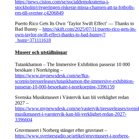
https://news.cision.com/se/socialdemokraterna-i-
stockholm/r/regeringen-riskerar-missa-chansen-att-ta-fotbolls-
em-till-sverige,c4206849
Puerto Rico Gets Its Own ‘Taylor Swift Effect’ — Thanks to
Bad Bunny –
https://skift.com/2025/07/11/puerto-rico-gets-its-
own-taylor-swift-effect-thanks-to-bad-bunny/?
_hsmi=371111618
Museer och utställningar
Tutankhamon – The Immersive Exhibition passerar 10 000
besökare i Norrköping –
https://www.mynewsdesk.com/se/fkp-
scorpio/pressreleases/tutankhamon-the-immersive-exhibition-
passerar-10-000-besoekare-i-norrkoeping-3396159
Svenska Musikmuseet i Västervik kan bli verklighet redan
2027 –
https://www.mynewsdesk.com/se/vastervik/pressreleases/svens
musikmuseet-i-vaestervik-kan-bli-verklighet-redan-2027-
3396604
Gruvmuseet i Norberg stänger efter gruvraset –
https://www.sverigesradio.se/artikel/gruvmuseet-i-norberg-