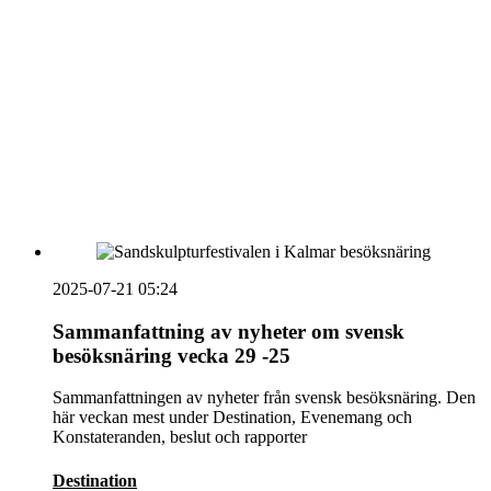
Vidbynäs Gård & Konferens söker efter en driven VD
Sammanfattning av nyheter om svensk besöksnäring
vecka 20 2026
HOUSE OF PEOPLE söker MICE säljare och
Bokning & Säljkoordinator
RSS
Prenumerera på nyhetsbrevet
2025-07-21 05:24
Sammanfattning av nyheter om svensk
besöksnäring vecka 29 -25
Sammanfattningen av nyheter från svensk besöksnäring. Den
här veckan mest under Destination, Evenemang och
Konstateranden, beslut och rapporter
Destination