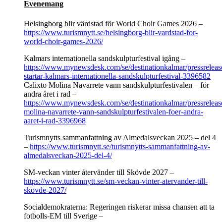
Evenemang
Helsingborg blir värdstad för World Choir Games 2026 –
https://www.turismnytt.se/helsingborg-blir-vardstad-for-
world-choir-games-2026/
Kalmars internationella sandskulpturfestival igång –
https://www.mynewsdesk.com/se/destinationkalmar/pressreleas
startar-kalmars-internationella-sandskulpturfestival-3396582
Calixto Molina Navarrete vann sandskulpturfestivalen – för
andra året i rad –
https://www.mynewsdesk.com/se/destinationkalmar/pressrelease
molina-navarrete-vann-sandskulpturfestivalen-foer-andra-
aaret-i-rad-3396968
Turismnytts sammanfattning av Almedalsveckan 2025 – del 4
–
https://www.turismnytt.se/turismnytts-sammanfattning-av-
almedalsveckan-2025-del-4/
SM-veckan vinter återvänder till Skövde 2027 –
https://www.turismnytt.se/sm-veckan-vinter-atervander-till-
skovde-2027/
Socialdemokraterna: Regeringen riskerar missa chansen att ta
fotbolls-EM till Sverige –