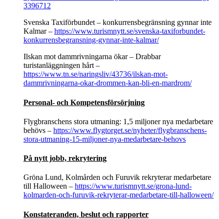
3396712
Svenska Taxiförbundet – konkurrensbegränsning gynnar inte
Kalmar –
https://www.turismnytt.se/svenska-taxiforbundet-
konkurrensbegransning-gynnar-inte-kalmar/
Ilskan mot dammrivningarna ökar – Drabbar
turistanläggningen hårt –
https://www.tn.se/naringsliv/43736/ilskan-mot-
dammrivningarna-okar-drommen-kan-bli-en-mardrom/
Personal- och Kompetensförsörjning
Flygbranschens stora utmaning: 1,5 miljoner nya medarbetare
behövs –
https://www.flygtorget.se/nyheter/flygbranschens-
stora-utmaning-15-miljoner-nya-medarbetare-behovs
På nytt jobb, rekrytering
Gröna Lund, Kolmården och Furuvik rekryterar medarbetare
till Halloween –
https://www.turismnytt.se/grona-lund-
kolmarden-och-furuvik-rekryterar-medarbetare-till-halloween/
Konstateranden, beslut och rapporter