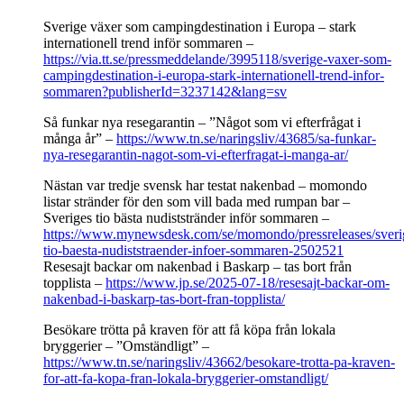
Sverige växer som campingdestination i Europa – stark
internationell trend inför sommaren –
https://via.tt.se/pressmeddelande/3995118/sverige-vaxer-som-
campingdestination-i-europa-stark-internationell-trend-infor-
sommaren?publisherId=3237142&lang=sv
Så funkar nya resegarantin – ”Något som vi efterfrågat i
många år” –
https://www.tn.se/naringsliv/43685/sa-funkar-
nya-resegarantin-nagot-som-vi-efterfragat-i-manga-ar/
Nästan var tredje svensk har testat nakenbad – momondo
listar stränder för den som vill bada med rumpan bar –
Sveriges tio bästa nudiststränder inför sommaren –
https://www.mynewsdesk.com/se/momondo/pressreleases/sveri
tio-baesta-nudiststraender-infoer-sommaren-2502521
Resesajt backar om nakenbad i Baskarp – tas bort från
topplista –
https://www.jp.se/2025-07-18/resesajt-backar-om-
nakenbad-i-baskarp-tas-bort-fran-topplista/
Besökare trötta på kraven för att få köpa från lokala
bryggerier – ”Omständligt” –
https://www.tn.se/naringsliv/43662/besokare-trotta-pa-kraven-
for-att-fa-kopa-fran-lokala-bryggerier-omstandligt/