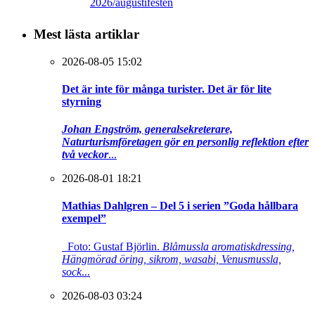
2026/augustifesten
Mest lästa artiklar
2026-08-05 15:02
Det är inte för många turister. Det är för lite
styrning
Johan Engström, generalsekreterare,
Naturturismföretagen gör en personlig reflektion efter
två veckor
...
2026-08-01 18:21
Mathias Dahlgren – Del 5 i serien ”Goda hållbara
exempel”
Foto: Gustaf Björlin.
Blåmussla aromatiskdressing,
Hängmörad öring, sikrom, wasabi, Venusmussla,
sock
...
2026-08-03 03:24