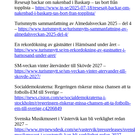
Resesajt backar om nakenbad i Baskarp – tas bort från
topplista –
https://www.jp.se/2025-07-18/resesajt-backar-om-
nakenbad-i-baskarp-tas-bort-fran-topplista/
Turismnytts sammanfattning av Almedalsveckan 2025 – del 4
–
https://www.turismnytt.se/turismnytts-sammanfattning-av-
almedalsveckan-2025-del-4/
En rekordökning av gästnätter i Härnösand under året –
https://www.turismnytt.se/en-rekordokning-av-gastnatter-i-
harnosand-under-aret/
SM-veckan vinter återvänder till Skövde 2027 –
https://www.turismnytt.se/sm-veckan-vinter-atervander-till-
skovde-2027/
Socialdemokraterna: Regeringen riskerar missa chansen att ta
fotbolls-EM till Sverige –
https://news.cision.com/se/socialdemokraterna-i-
stockholm/r/regeringen-riskerar-missa-chansen-att-ta-fotbolls-
em-till-sverige,c4206849
Svenska Musikmuseet i Västervik kan bli verklighet redan
2027 –
https://www.mynewsdesk.com/se/vastervik/pressreleases/svens
musikmuseet-i-vaestervik-kan-bli-verklighet-redan-2027-