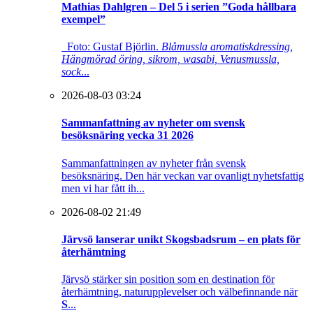
Mathias Dahlgren – Del 5 i serien ”Goda hållbara
exempel”
Foto: Gustaf Björlin.
Blåmussla aromatiskdressing,
Hängmörad öring, sikrom, wasabi, Venusmussla,
sock
...
2026-08-03 03:24
Sammanfattning av nyheter om svensk
besöksnäring vecka 31 2026
Sammanfattningen av nyheter från svensk
besöksnäring. Den här veckan var ovanligt nyhetsfattig
men vi har fått ih...
2026-08-02 21:49
Järvsö lanserar unikt Skogsbadsrum – en plats för
återhämtning
Järvsö stärker sin position som en destination för
återhämtning, naturupplevelser och välbefinnande när
S
...