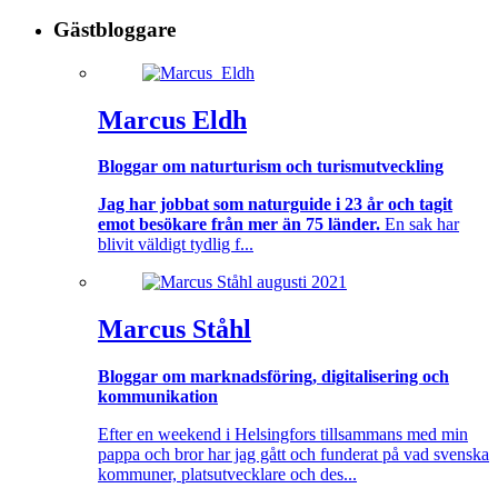
Gästbloggare
Marcus Eldh
Bloggar om naturturism och turismutveckling
Jag har jobbat som naturguide i 23 år och tagit
emot besökare från mer än 75 länder.
En sak har
blivit väldigt tydlig f...
Marcus Ståhl
Bloggar om marknadsföring, digitalisering och
kommunikation
Efter en weekend i Helsingfors tillsammans med min
pappa och bror har jag gått och funderat på vad svenska
kommuner, platsutvecklare och des...