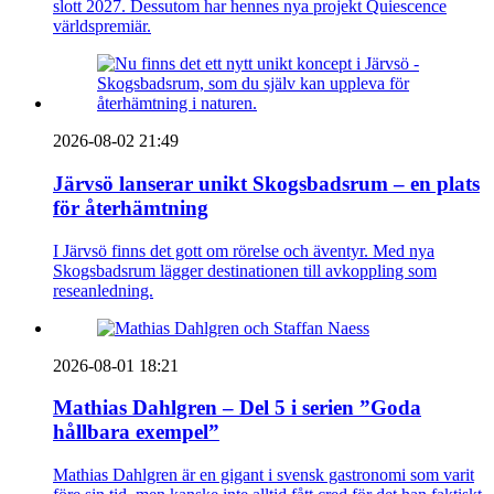
slott 2027. Dessutom har hennes nya projekt Quiescence
världspremiär.
2026-08-02 21:49
Järvsö lanserar unikt Skogsbadsrum – en plats
för återhämtning
I Järvsö finns det gott om rörelse och äventyr. Med nya
Skogsbadsrum lägger destinationen till avkoppling som
reseanledning.
2026-08-01 18:21
Mathias Dahlgren – Del 5 i serien ”Goda
hållbara exempel”
Mathias Dahlgren är en gigant i svensk gastronomi som varit