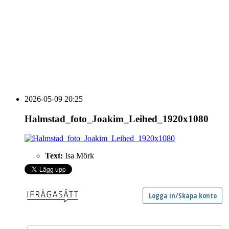
vecka 20 2026
HOUSE OF PEOPLE söker MICE säljare och
Bokning & Säljkoordinator
RSS
Prenumerera på nyhetsbrevet
2026-05-09 20:25
Halmstad_foto_Joakim_Leihed_1920x1080
Text:
Isa Mörk