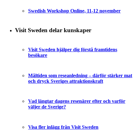
Swedish Workshop Online, 11-12 november
Visit Sweden delar kunskaper
Visit Sweden hjälper dig förstå framtidens
besökare
Måltiden som reseanledning – därför stärker mat
och dryck Sveriges attraktionskraft
Vad längtar dagens resenärer efter och varför
väljer de Sverige?
Visa fler inlägg från Visit Sweden