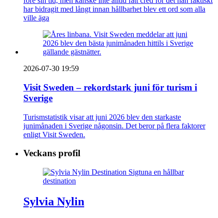
före sin tid, men kanske inte alltid fått cred för det han faktiskt
har bidragit med långt innan hållbarhet blev ett ord som alla
ville äga
2026-07-30 19:59
Visit Sweden – rekordstark juni för turism i
Sverige
Turismstatistik visar att juni 2026 blev den starkaste
junimånaden i Sverige någonsin. Det beror på flera faktorer
enligt Visit Sweden.
Veckans profil
Sylvia Nylin