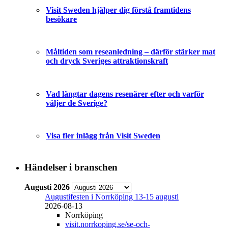
Visit Sweden hjälper dig förstå framtidens
besökare
Måltiden som reseanledning – därför stärker mat
och dryck Sveriges attraktionskraft
Vad längtar dagens resenärer efter och varför
väljer de Sverige?
Visa fler inlägg från Visit Sweden
Händelser i branschen
Augusti 2026
Augustifesten i Norrköping 13-15 augusti
2026-08-13
Norrköping
visit.norrkoping.se/se-och-