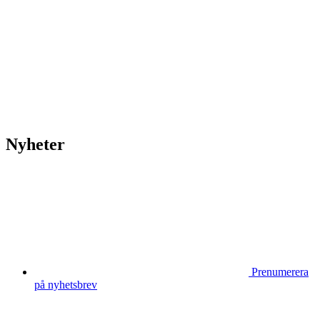
vecka 20 2026
HOUSE OF PEOPLE söker MICE säljare och
Bokning & Säljkoordinator
RSS
Prenumerera på nyhetsbrevet
Nyheter
Prenumerera
på nyhetsbrev