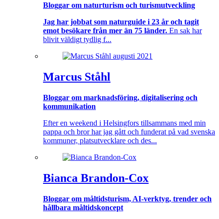
Bloggar om naturturism och turismutveckling
Jag har jobbat som naturguide i 23 år och tagit
emot besökare från mer än 75 länder.
En sak har
blivit väldigt tydlig f...
Marcus Ståhl
Bloggar om marknadsföring, digitalisering och
kommunikation
Efter en weekend i Helsingfors tillsammans med min
pappa och bror har jag gått och funderat på vad svenska
kommuner, platsutvecklare och des...
Bianca Brandon-Cox
Bloggar om måltidsturism, AI-verktyg, trender och
hållbara måltidskoncept