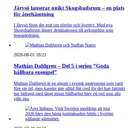
Järvsö lanserar unikt Skogsbadsrum – en plats
för återhämtning
I Järvsö finns det gott om rörelse och äventyr. Med nya
Skogsbadsrum lägger destinationen till avkoppling som
reseanledning.
2026-08-01 18:21
Mathias Dahlgren – Del 5 i serien ”Goda
hållbara exempel”
Mathias Dahlgren är en gigant i svensk gastronomi som varit
före sin tid, men kanske inte alltid fått cred för det han faktiskt
har bidragit med långt innan hållbarhet blev ett ord som alla
ville äga