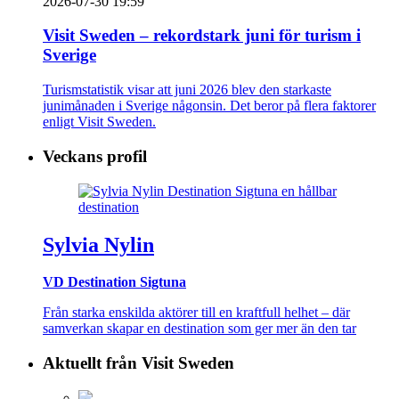
2026-07-30 19:59
Visit Sweden – rekordstark juni för turism i
Sverige
Turismstatistik visar att juni 2026 blev den starkaste
junimånaden i Sverige någonsin. Det beror på flera faktorer
enligt Visit Sweden.
Veckans profil
Sylvia Nylin
VD Destination Sigtuna
Från starka enskilda aktörer till en kraftfull helhet – där
samverkan skapar en destination som ger mer än den tar
Aktuellt från Visit Sweden