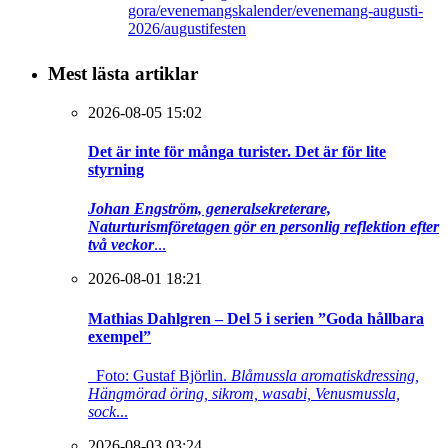
gora/evenemangskalender/evenemang-augusti-
2026/augustifesten
Mest lästa artiklar
2026-08-05 15:02
Det är inte för många turister. Det är för lite
styrning
Johan Engström, generalsekreterare,
Naturturismföretagen gör en personlig reflektion efter
två veckor
...
2026-08-01 18:21
Mathias Dahlgren – Del 5 i serien ”Goda hållbara
exempel”
Foto: Gustaf Björlin.
Blåmussla aromatiskdressing,
Hängmörad öring, sikrom, wasabi, Venusmussla,
sock
...
2026-08-03 03:24