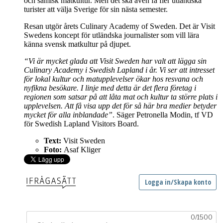
och samisk matkultur. Men det ska även få fler utländska
turister att välja Sverige för sin nästa semester.
Resan utgör årets Culinary Academy of Sweden. Det är Visit
Swedens koncept för utländska journalister som vill lära
känna svensk matkultur på djupet.
“Vi är mycket glada att Visit Sweden har valt att lägga sin
Culinary Academy i Swedish Lapland i år. Vi ser att intresset
för lokal kultur och matupplevelser ökar hos resvana och
nyfikna besökare. I linje med detta är det flera företag i
regionen som satsar på att låta mat och kultur ta större plats i
upplevelsen. Att få visa upp det för så här bra medier betyder
mycket för alla inblandade”
. Säger Petronella Modin, tf VD
för Swedish Lapland Visitors Board.
Text:
Visit Sweden
Foto:
Asaf Kliger