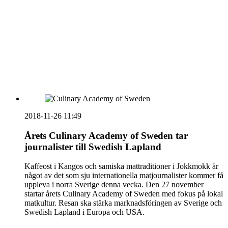
vecka 20 2026
HOUSE OF PEOPLE söker MICE säljare och
Bokning & Säljkoordinator
RSS
Prenumerera på nyhetsbrevet
2018-11-26 11:49
Årets Culinary Academy of Sweden tar
journalister till Swedish Lapland
Kaffeost i Kangos och samiska mattraditioner i Jokkmokk är
något av det som sju internationella matjournalister kommer få
uppleva i norra Sverige denna vecka. Den 27 november
startar årets Culinary Academy of Sweden med fokus på lokal
matkultur. Resan ska stärka marknadsföringen av Sverige och
Swedish Lapland i Europa och USA.