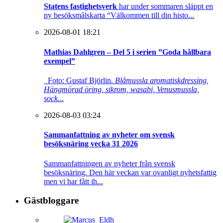
Statens fastighetsverk
har under sommaren släppt en
ny besöksmålskarta “Välkommen till din histo...
2026-08-01 18:21
Mathias Dahlgren – Del 5 i serien ”Goda hållbara
exempel”
Foto: Gustaf Björlin.
Blåmussla aromatiskdressing,
Hängmörad öring, sikrom, wasabi, Venusmussla,
sock
...
2026-08-03 03:24
Sammanfattning av nyheter om svensk
besöksnäring vecka 31 2026
Sammanfattningen av nyheter från svensk
besöksnäring. Den här veckan var ovanligt nyhetsfattig
men vi har fått ih...
Gästbloggare