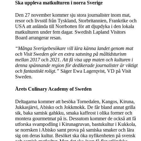
Ska uppleva matkulturen i norra Sverige
Den 27 november kommer sju stora journalister inom mat,
resor och livsstil från Tyskland, Storbritannien, Frankrike och
USA att anlända till Norrbotten för att djupdyka i den lokala
matkulturen under fem dagar. Swedish Lapland Visitors
Board arrangerar resan.
“Många Sverigebesökare vill lära känna landet genom mat
och Visit Sweden gör en extra satsning på måltidsturism
mellan 2017 och 2021.
Att få visa upp maten och kulturen i
denna spännande region för dedikerade journalister är viktigt
och fantastiskt roligt.”
Säger Ewa Lagerqvist, VD på Visit
Sweden.
Årets Culinary Academy of Sweden
Deltagarna kommer att besöka Tornedalen, Kangos, Kiruna,
Jukkasjärvi, Abisko och Jokkmokk. De får bland annat grilla
sik, baka samisk gahkku, smaka kaffeost i olika former och
montera gourmetmat på is. Dessutom kommer de också att få
utforska svampodling i Kirunagruvan, bastukultur i Kukkola,
se norrsken i Abisko samt prova på samiska smaker och lära
sig om deras kultur. Besöket ska öka nyfikenheten på svensk