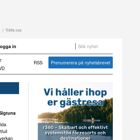
Träffa oss
ogga in
om svensk besöksnäring vecka 31 2026
RSS
Prenumerera på nyhetsbrevet
Sammanfattning av nyheter om svensk besöksnäring vecka 27 2026
Sigtuna
ilda
tfull
mverkan