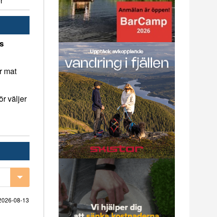
r
ns
r mat
r väljer
2026-08-13