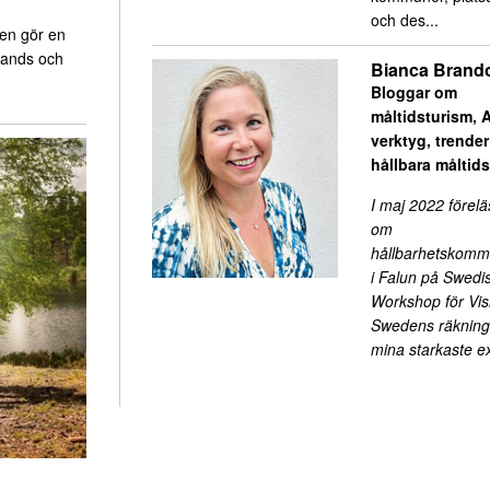
och des...
en gör en
llands och
Bianca Brand
Bloggar om
måltidsturism, A
verktyg, trende
hållbara måltid
I maj 2022 förelä
om
hållbarhetskomm
i Falun på Swedi
Workshop för Visi
Swedens räkning.
mina starkaste 