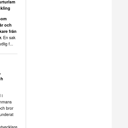
urturism
kling
 som
 år och
kare från
r.
En sak
dlig f...
,
ch
 i
sammans
ch bror
funderat
tvecklare