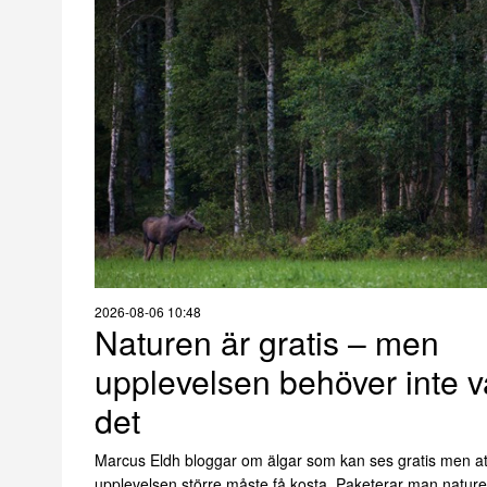
2026-08-06 10:48
Naturen är gratis – men
upplevelsen behöver inte v
det
Marcus Eldh bloggar om älgar som kan ses gratis men at
upplevelsen större måste få kosta. Paketerar man nature