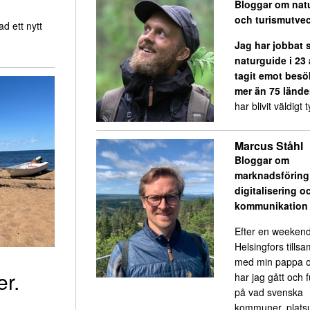
Bloggar om nat
och turismutvec
d ett nytt
Jag har jobbat
naturguide i 23
tagit emot besö
mer än 75 lände
har blivit väldigt ty
Marcus Ståhl
Bloggar om
marknadsföring
digitalisering o
kommunikation
Efter en weekend
Helsingfors till
med min pappa o
er.
har jag gått och 
på vad svenska
kommuner, platsu