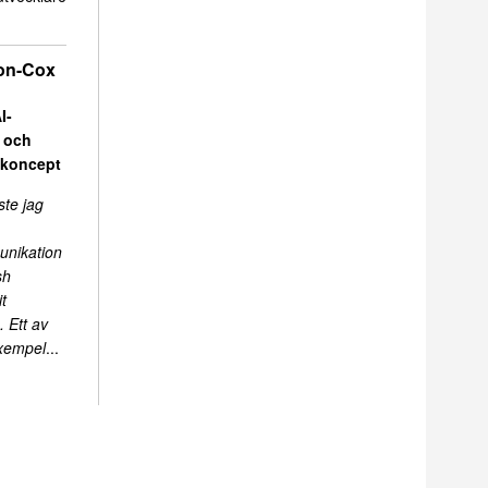
on-Cox
I-
r och
skoncept
ste jag
unikation
sh
t
 Ett av
exempel
...