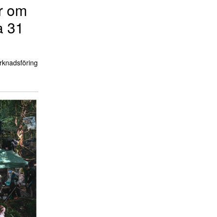
r om
a 31
arknadsföring