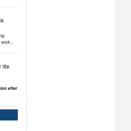
da
ng,
 sock
...
 lite
ion efter