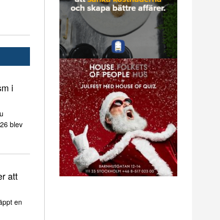
sm i
nu
026 blev
r att
äppt en