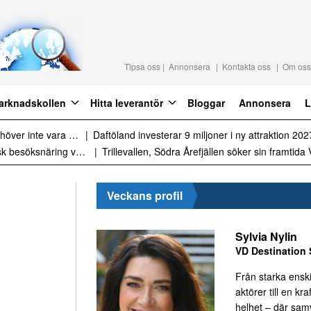
Tipsa oss
Annonsera
Kontakta oss
Om oss
arknadskollen
Hitta leverantör
Bloggar
Annonsera
L
lite styrning
Sammanfattning av nyheter 
Sammanfattning av nyheter om svensk besöksnäring vecka 28 2026
Veckans profil
Sylvia Nylin
VD Destination 
Från starka ensk
aktörer till en kraf
helhet – där sa