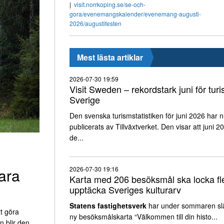
visit.norrkoping.se/se-och-
gora/evenemangskalender/evenemang-augusti-
2026/augustifesten
Mest lästa artiklar
2026-07-30 19:59
Visit Sweden – rekordstark juni för turi
Sverige
Den svenska turismstatistiken för juni 2026 har 
publicerats av Tillväxtverket. Den visar att juni 2
de...
ara
2026-07-30 19:16
Karta med 206 besöksmål ska locka fle
upptäcka Sveriges kulturarv
Statens fastighetsverk
har under sommaren sl
t göra
ny besöksmålskarta “Välkommen till din histo...
n blir den