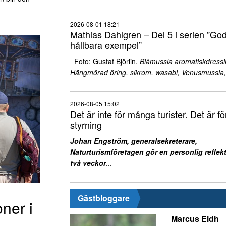
2026-08-01 18:21
Mathias Dahlgren – Del 5 i serien ”Go
hållbara exempel”
Foto: Gustaf Björlin.
Blåmussla aromatiskdressi
Hängmörad öring, sikrom, wasabi, Venusmussla,
2026-08-05 15:02
Det är inte för många turister. Det är för
styrning
Johan Engström, generalsekreterare,
Naturturismföretagen gör en personlig reflekt
två veckor
...
Gästbloggare
oner i
Marcus Eldh