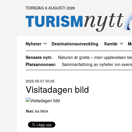
TORSDAG 6 AUGUSTI 2026
Nyheter
Destinationsutveckling
Karriär
M
Senaste nytt:
Det är inte för många turister. Det är för 
Platsannonser:
2025-05-07 00:05
Visitadagen bild
Text:
Isa Mörk