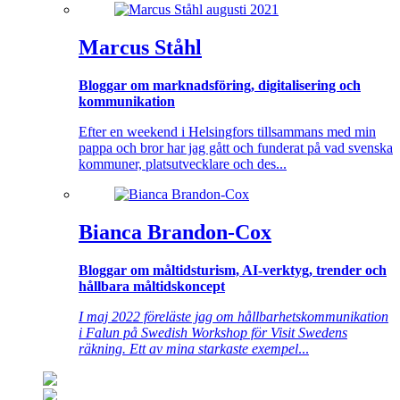
Marcus Ståhl
Bloggar om marknadsföring, digitalisering och
kommunikation
Efter en weekend i Helsingfors tillsammans med min
pappa och bror har jag gått och funderat på vad svenska
kommuner, platsutvecklare och des...
Bianca Brandon-Cox
Bloggar om måltidsturism, AI-verktyg, trender och
hållbara måltidskoncept
I maj 2022 föreläste jag om hållbarhetskommunikation
i Falun på Swedish Workshop för Visit Swedens
räkning. Ett av mina starkaste exempel
...