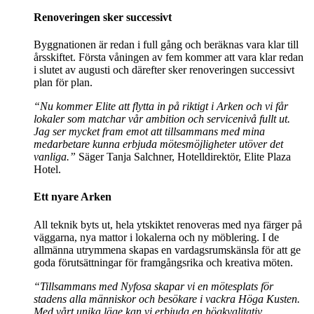
Renoveringen sker successivt
Byggnationen är redan i full gång och beräknas vara klar till
årsskiftet. Första våningen av fem kommer att vara klar redan
i slutet av augusti och därefter sker renoveringen successivt
plan för plan.
“Nu kommer Elite att flytta in på riktigt i Arken och vi får
lokaler som matchar vår ambition och servicenivå fullt ut.
Jag ser mycket fram emot att tillsammans med mina
medarbetare kunna erbjuda mötesmöjligheter utöver det
vanliga.”
Säger Tanja Salchner, Hotelldirektör, Elite Plaza
Hotel.
Ett nyare Arken
All teknik byts ut, hela ytskiktet renoveras med nya färger på
väggarna, nya mattor i lokalerna och ny möblering. I de
allmänna utrymmena skapas en vardagsrumskänsla för att ge
goda förutsättningar för framgångsrika och kreativa möten.
“Tillsammans med Nyfosa skapar vi en mötesplats för
stadens alla människor och besökare i vackra Höga Kusten.
Med vårt unika läge kan vi erbjuda en högkvalitativ