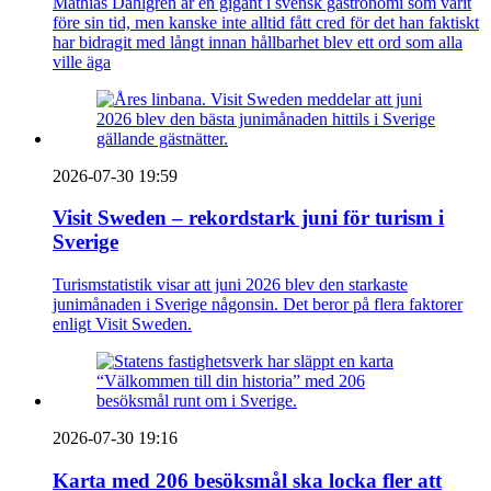
Mathias Dahlgren är en gigant i svensk gastronomi som varit
före sin tid, men kanske inte alltid fått cred för det han faktiskt
har bidragit med långt innan hållbarhet blev ett ord som alla
ville äga
2026-07-30 19:59
Visit Sweden – rekordstark juni för turism i
Sverige
Turismstatistik visar att juni 2026 blev den starkaste
junimånaden i Sverige någonsin. Det beror på flera faktorer
enligt Visit Sweden.
2026-07-30 19:16
Karta med 206 besöksmål ska locka fler att