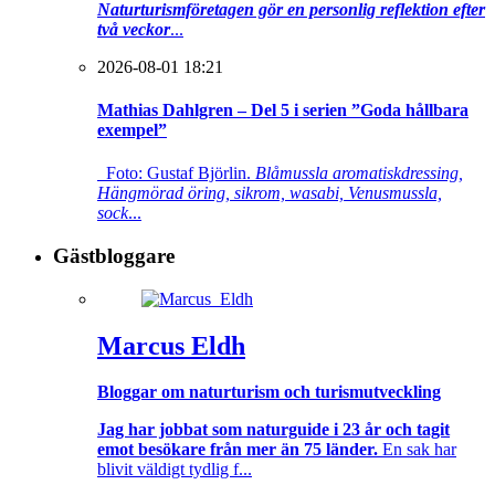
Naturturismföretagen gör en personlig reflektion efter
två veckor
...
2026-08-01 18:21
Mathias Dahlgren – Del 5 i serien ”Goda hållbara
exempel”
Foto: Gustaf Björlin.
Blåmussla aromatiskdressing,
Hängmörad öring, sikrom, wasabi, Venusmussla,
sock
...
Gästbloggare
Marcus Eldh
Bloggar om naturturism och turismutveckling
Jag har jobbat som naturguide i 23 år och tagit
emot besökare från mer än 75 länder.
En sak har
blivit väldigt tydlig f...