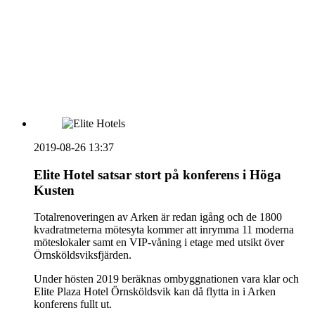
HOUSE OF PEOPLE söker MICE säljare och
Bokning & Säljkoordinator
RSS
Prenumerera på nyhetsbrevet
2019-08-26 13:37
Elite Hotel satsar stort på konferens i Höga
Kusten
Totalrenoveringen av Arken är redan igång och de 1800
kvadratmeterna mötesyta kommer att inrymma 11 moderna
möteslokaler samt en VIP-våning i etage med utsikt över
Örnsköldsviksfjärden.
Under hösten 2019 beräknas ombyggnationen vara klar och
Elite Plaza Hotel Örnsköldsvik kan då flytta in i Arken
konferens fullt ut.