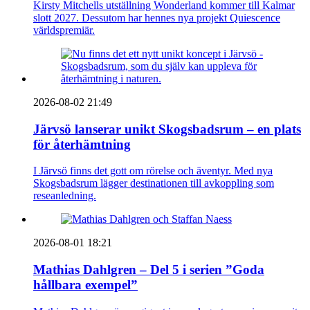
Kirsty Mitchells utställning Wonderland kommer till Kalmar
slott 2027. Dessutom har hennes nya projekt Quiescence
världspremiär.
2026-08-02 21:49
Järvsö lanserar unikt Skogsbadsrum – en plats
för återhämtning
I Järvsö finns det gott om rörelse och äventyr. Med nya
Skogsbadsrum lägger destinationen till avkoppling som
reseanledning.
2026-08-01 18:21
Mathias Dahlgren – Del 5 i serien ”Goda
hållbara exempel”