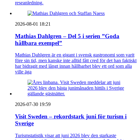
reseanledning.
2026-08-01 18:21
Mathias Dahlgren – Del 5 i serien ”Goda
hållbara exempel”
Mathias Dahlgren är en gigant i svensk gastronomi som varit
före sin tid, men kanske inte alltid fått cred för det han faktiskt
har bidragit med långt innan hållbarhet blev ett ord som alla
ville äga
2026-07-30 19:59
Visit Sweden – rekordstark juni för turism i
Sverige
Turismstatistik visar att juni 2026 blev den starkaste