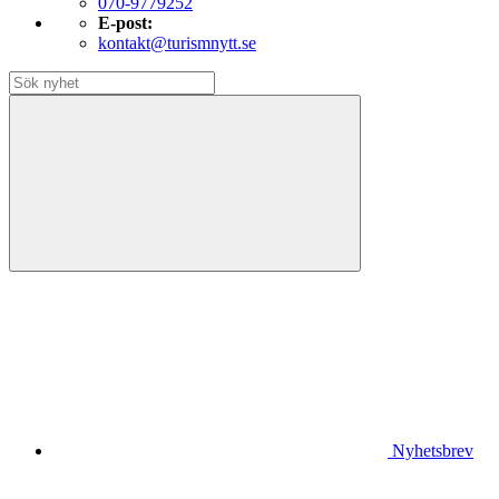
070-9779252
E-post:
kontakt@turismnytt.se
Nyhetsbrev