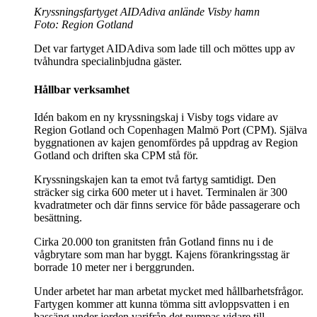
Kryssningsfartyget AIDAdiva anlände Visby hamn
Foto: Region Gotland
Det var fartyget AIDAdiva som lade till och möttes upp av
tvåhundra specialinbjudna gäster.
Hållbar verksamhet
Idén bakom en ny kryssningskaj i Visby togs vidare av
Region Gotland och Copenhagen Malmö Port (CPM). Själva
byggnationen av kajen genomfördes på uppdrag av Region
Gotland och driften ska CPM stå för.
Kryssningskajen kan ta emot två fartyg samtidigt. Den
sträcker sig cirka 600 meter ut i havet. Terminalen är 300
kvadratmeter och där finns service för både passagerare och
besättning.
Cirka 20.000 ton granitsten från Gotland finns nu i de
vågbrytare som man har byggt. Kajens förankringsstag är
borrade 10 meter ner i berggrunden.
Under arbetet har man arbetat mycket med hållbarhetsfrågor.
Fartygen kommer att kunna tömma sitt avloppsvatten i en
bassäng under jorden varifrån det pumpas vidare till