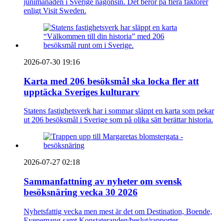
junimånaden i Sverige någonsin. Det beror på flera faktorer
enligt Visit Sweden.
2026-07-30 19:16
Karta med 206 besöksmål ska locka fler att
upptäcka Sveriges kulturarv
Statens fastighetsverk har i sommar släppt en karta som pekar
ut 206 besöksmål i Sverige som på olika sätt berättar historia.
2026-07-27 02:18
Sammanfattning av nyheter om svensk
besöksnäring vecka 30 2026
Nyhetsfattig vecka men mest är det om Destination, Boende,
Evenemang samt Konstateranden/beslut/rapporter