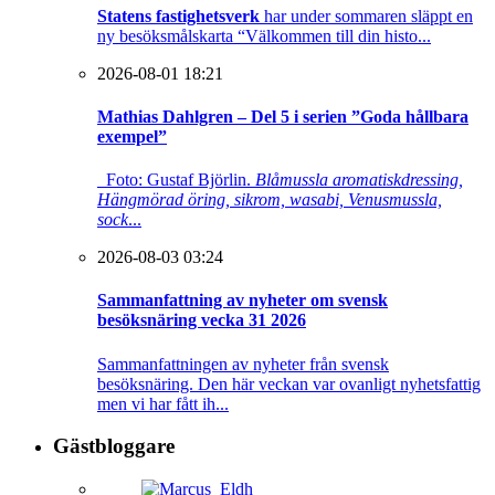
Statens fastighetsverk
har under sommaren släppt en
ny besöksmålskarta “Välkommen till din histo...
2026-08-01 18:21
Mathias Dahlgren – Del 5 i serien ”Goda hållbara
exempel”
Foto: Gustaf Björlin.
Blåmussla aromatiskdressing,
Hängmörad öring, sikrom, wasabi, Venusmussla,
sock
...
2026-08-03 03:24
Sammanfattning av nyheter om svensk
besöksnäring vecka 31 2026
Sammanfattningen av nyheter från svensk
besöksnäring. Den här veckan var ovanligt nyhetsfattig
men vi har fått ih...
Gästbloggare