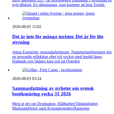
Inför säsongen 2027 får nöjesparken Daftöland i Strömstad ett
nytt tillskott. En slänggunga, som kommer att heta Tromb.
2026-08-05 15:02
Det är inte för många turister. Det är för lite
styrning
Johan Engström, generalsekreterare, Naturturismföretagen gör
en personlig reflektion efter två veckor med husbil längs
Hallands och Skånes kust och på Österlen
2026-08-03 03:24
Sammanfattning av nyheter om svensk
besöksnäring vecka 31 2026
Mest är det om Destination, Hållbarhet/Tillgänglighet,
Marknadsföring samt Konstateranden/Rapporter