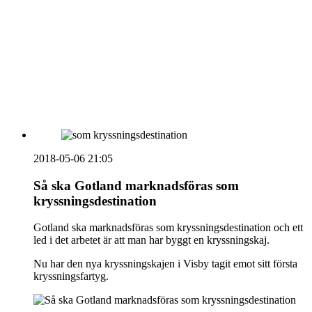
vecka 20 2026
HOUSE OF PEOPLE söker MICE säljare och
Bokning & Säljkoordinator
RSS
Prenumerera på nyhetsbrevet
2018-05-06 21:05
Så ska Gotland marknadsföras som
kryssningsdestination
Gotland ska marknadsföras som kryssningsdestination och ett
led i det arbetet är att man har byggt en kryssningskaj.
Nu har den nya kryssningskajen i Visby tagit emot sitt första
kryssningsfartyg.