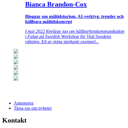
Bianca Brandon-Cox
Bloggar om måltidsturism, AI-verktyg, trender och
hållbara måltidskoncept
I maj 2022 föreläste jag om hållbarhetskommunikation
i Falun på Swedish Workshop för Visit Swedens
räkning. Ett av mina starkaste exempel
...
Annonsera
Tipsa oss om nyheter
Kontakt