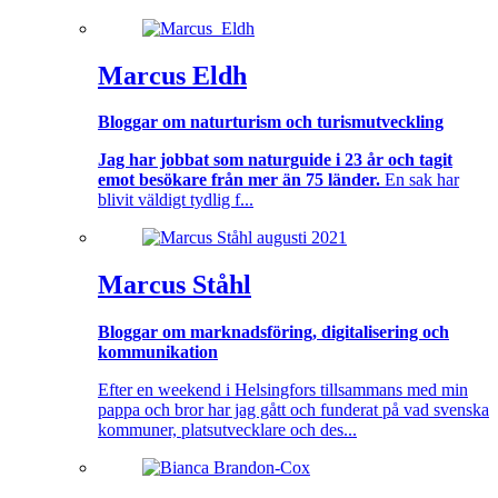
Marcus Eldh
Bloggar om naturturism och turismutveckling
Jag har jobbat som naturguide i 23 år och tagit
emot besökare från mer än 75 länder.
En sak har
blivit väldigt tydlig f...
Marcus Ståhl
Bloggar om marknadsföring, digitalisering och
kommunikation
Efter en weekend i Helsingfors tillsammans med min
pappa och bror har jag gått och funderat på vad svenska
kommuner, platsutvecklare och des...