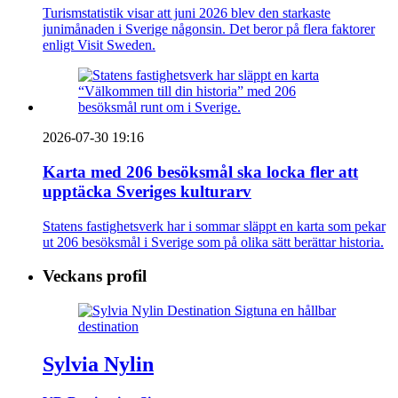
Turismstatistik visar att juni 2026 blev den starkaste
junimånaden i Sverige någonsin. Det beror på flera faktorer
enligt Visit Sweden.
2026-07-30 19:16
Karta med 206 besöksmål ska locka fler att
upptäcka Sveriges kulturarv
Statens fastighetsverk har i sommar släppt en karta som pekar
ut 206 besöksmål i Sverige som på olika sätt berättar historia.
Veckans profil
Sylvia Nylin