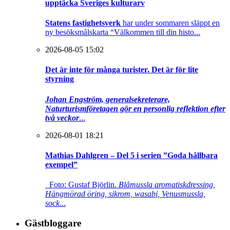
upptäcka Sveriges kulturarv
Statens fastighetsverk
har under sommaren släppt en
ny besöksmålskarta “Välkommen till din histo...
2026-08-05 15:02
Det är inte för många turister. Det är för lite
styrning
Johan Engström, generalsekreterare,
Naturturismföretagen gör en personlig reflektion efter
två veckor
...
2026-08-01 18:21
Mathias Dahlgren – Del 5 i serien ”Goda hållbara
exempel”
Foto: Gustaf Björlin.
Blåmussla aromatiskdressing,
Hängmörad öring, sikrom, wasabi, Venusmussla,
sock
...
Gästbloggare