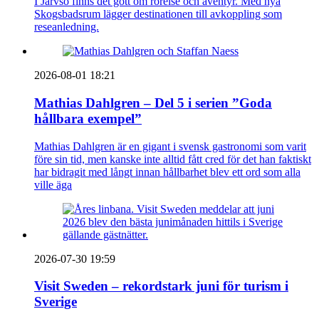
I Järvsö finns det gott om rörelse och äventyr. Med nya
Skogsbadsrum lägger destinationen till avkoppling som
reseanledning.
2026-08-01 18:21
Mathias Dahlgren – Del 5 i serien ”Goda
hållbara exempel”
Mathias Dahlgren är en gigant i svensk gastronomi som varit
före sin tid, men kanske inte alltid fått cred för det han faktiskt
har bidragit med långt innan hållbarhet blev ett ord som alla
ville äga
2026-07-30 19:59
Visit Sweden – rekordstark juni för turism i
Sverige