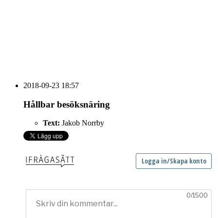
HOUSE OF PEOPLE söker MICE säljare och
Bokning & Säljkoordinator
RSS
Prenumerera på nyhetsbrevet
2018-09-23 18:57
Hållbar besöksnäring
Text:
Jakob Norrby