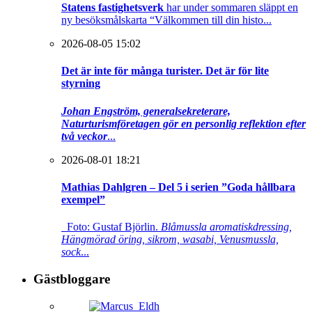
Statens fastighetsverk
har under sommaren släppt en
ny besöksmålskarta “Välkommen till din histo...
2026-08-05 15:02
Det är inte för många turister. Det är för lite
styrning
Johan Engström, generalsekreterare,
Naturturismföretagen gör en personlig reflektion efter
två veckor
...
2026-08-01 18:21
Mathias Dahlgren – Del 5 i serien ”Goda hållbara
exempel”
Foto: Gustaf Björlin.
Blåmussla aromatiskdressing,
Hängmörad öring, sikrom, wasabi, Venusmussla,
sock
...
Gästbloggare