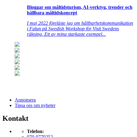
Bloggar om måltidsturism, AI-verktyg, trender och
hållbara måltidskoncept
I maj 2022 föreläste jag om hållbarhetskommunikation
i Falun på Swedish Workshop för Visit Swedens
räkning. Ett av mina starkaste exempel
...
Annonsera
Tipsa oss om nyheter
Kontakt
Telefon:
070-9779252