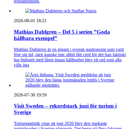
reseanledning.
2026-08-01 18:21
Mathias Dahlgren – Del 5 i serien ”Goda
hållbara exempel”
Mathias Dahlgren är en gigant i svensk gastronomi som varit
före sin tid, men kanske inte alltid fått cred för det han faktiskt
har bidragit med långt innan hållbarhet blev ett ord som alla
ville äga
2026-07-30 19:59
Visit Sweden – rekordstark juni för turism i
Sverige
Turismstatistik visar att juni 2026 blev den starkaste
junimånaden i Sverige någonsin. Det beror på flera faktorer