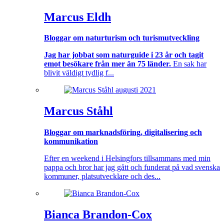
Marcus Eldh
Bloggar om naturturism och turismutveckling
Jag har jobbat som naturguide i 23 år och tagit
emot besökare från mer än 75 länder.
En sak har
blivit väldigt tydlig f...
Marcus Ståhl
Bloggar om marknadsföring, digitalisering och
kommunikation
Efter en weekend i Helsingfors tillsammans med min
pappa och bror har jag gått och funderat på vad svenska
kommuner, platsutvecklare och des...
Bianca Brandon-Cox