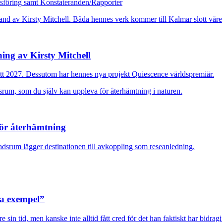
dsföring samt Konstateranden/Rapporter
ing av Kirsty Mitchell
ott 2027. Dessutom har hennes nya projekt Quiescence världspremiär.
för återhämtning
adsrum lägger destinationen till avkoppling som reseanledning.
ra exempel”
sin tid, men kanske inte alltid fått cred för det han faktiskt har bidragi