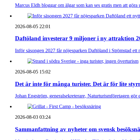
Marcus Eldh bloggar om älgar som kan ses gratis men att göra up
2026-08-05 22:01
Daftöland investerar 9 miljoner i ny attraktion 
Inför säsongen 2027 får nöjesparken Daftöland i Strömstad ett 
2026-08-05 15:02
Det är inte för många turister. Det är för lite sty
Johan Engström, generalsekreterare, Naturturismföretagen gör e
2026-08-03 03:24
Sammanfattning av nyheter om svensk besöksnä