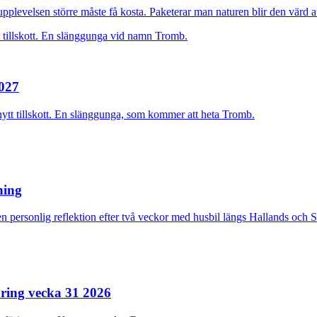
plevelsen större måste få kosta. Paketerar man naturen blir den värd at
2027
nytt tillskott. En slänggunga, som kommer att heta Tromb.
rning
n personlig reflektion efter två veckor med husbil längs Hallands och 
ring vecka 31 2026