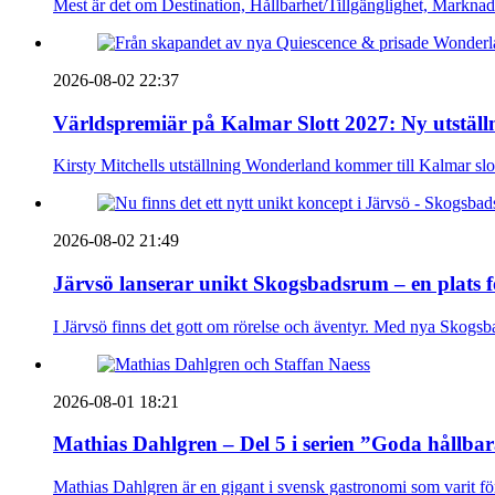
Mest är det om Destination, Hållbarhet/Tillgänglighet, Markna
2026-08-02 22:37
Världspremiär på Kalmar Slott 2027: Ny utställn
Kirsty Mitchells utställning Wonderland kommer till Kalmar sl
2026-08-02 21:49
Järvsö lanserar unikt Skogsbadsrum – en plats 
I Järvsö finns det gott om rörelse och äventyr. Med nya Skogsb
2026-08-01 18:21
Mathias Dahlgren – Del 5 i serien ”Goda hållba
Mathias Dahlgren är en gigant i svensk gastronomi som varit före 