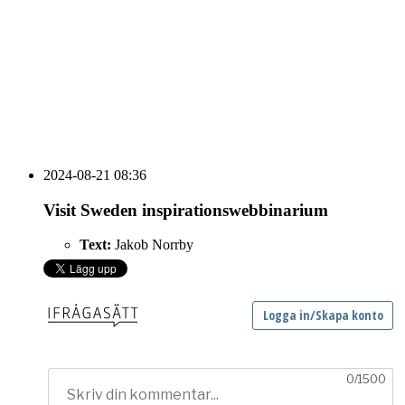
vecka 20 2026
HOUSE OF PEOPLE söker MICE säljare och
Bokning & Säljkoordinator
RSS
Prenumerera på nyhetsbrevet
2024-08-21 08:36
Visit Sweden inspirationswebbinarium
Text:
Jakob Norrby