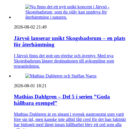
2026-08-02 21:49
Järvsö lanserar unikt Skogsbadsrum – en plats
för återhämtning
I Järvsö finns det gott om rörelse och äventyr. Med nya
Skogsbadsrum lägger destinationen till avkoppling som
reseanledning.
2026-08-01 18:21
Mathias Dahlgren – Del 5 i serien ”Goda
hållbara exempel”
Mathias Dahlgren är en gigant i svensk gastronomi som varit
före sin tid, men kanske inte alltid fått cred för det han faktiskt
har bidragit med långt innan hållbarhet blev ett ord som alla