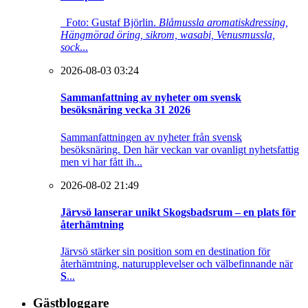
Foto: Gustaf Björlin.
Blåmussla aromatiskdressing,
Hängmörad öring, sikrom, wasabi, Venusmussla,
sock
...
2026-08-03 03:24
Sammanfattning av nyheter om svensk
besöksnäring vecka 31 2026
Sammanfattningen av nyheter från svensk
besöksnäring. Den här veckan var ovanligt nyhetsfattig
men vi har fått ih...
2026-08-02 21:49
Järvsö lanserar unikt Skogsbadsrum – en plats för
återhämtning
Järvsö stärker sin position som en destination för
återhämtning, naturupplevelser och välbefinnande när
S
...
Gästbloggare