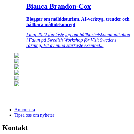
Bianca Brandon-Cox
Bloggar om måltidsturism, AI-verktyg, trender och
hållbara måltidskoncept
I maj 2022 föreläste jag om hållbarhetskommunikation
i Falun på Swedish Workshop för Visit Swedens
räkning. Ett av mina starkaste exempel
...
Annonsera
Tipsa oss om nyheter
Kontakt