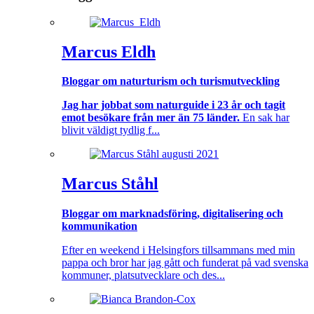
Marcus Eldh
Bloggar om naturturism och turismutveckling
Jag har jobbat som naturguide i 23 år och tagit
emot besökare från mer än 75 länder.
En sak har
blivit väldigt tydlig f...
Marcus Ståhl
Bloggar om marknadsföring, digitalisering och
kommunikation
Efter en weekend i Helsingfors tillsammans med min
pappa och bror har jag gått och funderat på vad svenska
kommuner, platsutvecklare och des...