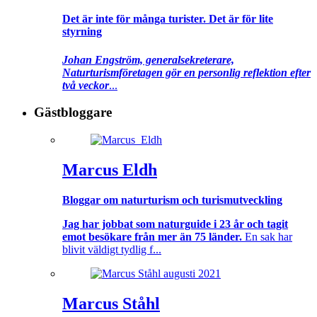
Det är inte för många turister. Det är för lite
styrning
Johan Engström, generalsekreterare,
Naturturismföretagen gör en personlig reflektion efter
två veckor
...
Gästbloggare
Marcus Eldh
Bloggar om naturturism och turismutveckling
Jag har jobbat som naturguide i 23 år och tagit
emot besökare från mer än 75 länder.
En sak har
blivit väldigt tydlig f...
Marcus Ståhl