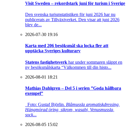
Visit Sweden – rekordstark juni för turism i Sverige
Den svenska turismstatistiken för juni 2026 har nu
publicerats av Tillväxtverket. Den visar att juni 2026
blev de...
2026-07-30 19:16
Karta med 206 besöksmål ska locka fler att
upptäcka Sveriges kulturarv
Statens fastighetsverk
har under sommaren släppt en
ny besöksmålskarta “Välkommen till din histo...
2026-08-01 18:21
Mathias Dahlgren – Del 5 i serien ”Goda hållbara
exempel”
Foto: Gustaf Björlin.
Blåmussla aromatiskdressing,
Hängmörad öring, sikrom, wasabi, Venusmussla,
sock
...
2026-08-05 15:02