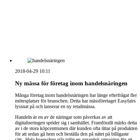
vecka 20 2026
HOUSE OF PEOPLE söker MICE säljare och
Bokning & Säljkoordinator
RSS
Prenumerera på nyhetsbrevet
2018-04-29 10:11
Ny mässa för företag inom handelsnäringen
Många företag inom handelsnäringen har länge efterfrågat fler
mötesplatser för branschen. Detta har mässföretaget Easyfairs
lyssnat på och lanserar en ny retailmässa.
Handeln är en av de näringar som påverkas av att
digitaliseringen sprider sig i samhället. Framförallt märks detta
av i de stora köpcentrumen där kunden ofta tittar på produkten
för att sedan gå hem och beställa den på nätet på billigaste
sätt. Hela branschen står inför en gigantisk utmaning för att