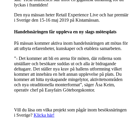
lyckas i framtiden!
Den nya mässan heter Retail Experience Live och har premiär
i Sverige den 15-16 maj 2019 på Kistamässan.
Handelsnäringen får uppleva en ny slags mötesplats
På mässan kommer aktiva inom handelsnäringen att mötas för
att utbyta erfarenheter, kunskaper och etablera samarbeten.
”- Det kommer att bli en arena för möten, där rollerna som
utställare och besökare suddas ut och alla är bidragande
deltagare. Det ställer nya krav på hallens utformning vilket
kommer att innebära en helt annan upplevelse på plats. Du
kommer att hitta nyskapande mingelytor, aktivitetsområden
och nya otraditionella monterformat”, säger Åsa Keim,
operativ chef på Easyfairs Göteborgskontor.
Vill du läsa om vilka projekt som pågår inom besöksnäringen
i Sverige?
Klicka här!