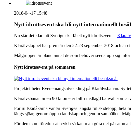
2018-04-17 15:48
Nytt idrottsevent ska bli nytt internationellt bes
Nu står det klart att Sverige ska få ett nytt idrottsevent –
Klarälv
Klarälvsloppet har premiär den 22-23 september 2018 och är et
Målgruppen är bland annat de som behöver seeda upp sig inför a
Nytt idrottsevent på sommaren
Projektet heter Evenemangsutveckling på Klarälvsbanan. Syftet 
Klarälvsbanan är en 90 kilometer bilfri nedlagd banvall som är a
För rullskidåkarna väntar Sveriges längsta rullskidelopp, hela n
längs sjöar, genom öppna landskap och genom samhällen. Målgå
För dem som föredrar att cykla så kan man göra det på samma 