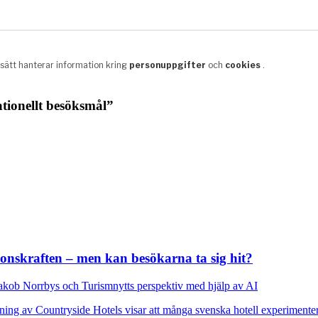
nationellt besöksmål”
ionskraften – men kan besökarna ta sig hit?
kob Norrbys och Turismnytts perspektiv med hjälp av AI