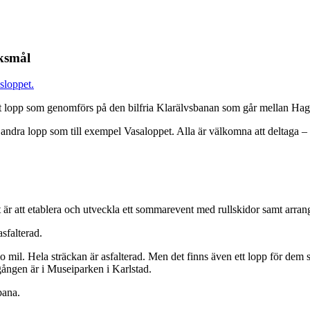
öksmål
sloppet.
t lopp som genomförs på den bilfria Klarälvsbanan som går mellan Hag
ndra lopp som till exempel Vasaloppet. Alla är välkomna att deltaga – 
är att etablera och utveckla ett sommarevent med rullskidor samt arran
sfalterad.
io mil. Hela sträckan är asfalterad. Men det finns även ett lopp för dem 
ngen är i Museiparken i Karlstad.
bana.