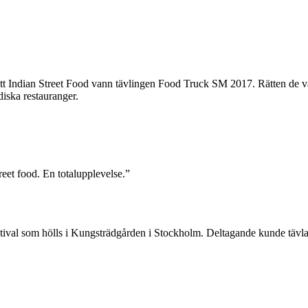
r att Indian Street Food vann tävlingen Food Truck SM 2017. Rätten de
iska restauranger.
treet food. En totalupplevelse.”
ival som hölls i Kungsträdgården i Stockholm. Deltagande kunde tävla i