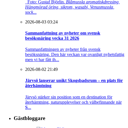
Foto: Gustaf Björlin.
Blåmussla aromatiskdressing,
Hängmörad öring, sikrom, wasabi, Venusmussla,
sock
...
2026-08-03 03:24
Sammanfattning av nyheter om svensk
besöksnäring vecka 31 2026
Sammanfattningen av nyheter från svensk
besöksnäring. Den här veckan var ovanligt nyhetsfattig
men vi har fått ih...
2026-08-02 21:49
Järvsö lanserar unikt Skogsbadsrum – en plats för
återhämtning
Järvsö stärker sin position som en destination för
återhämtning, naturupplevelser och välbefinnande när
S
...
Gästbloggare