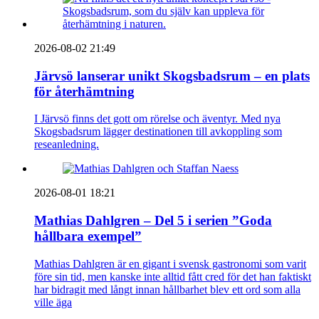
2026-08-02 21:49
Järvsö lanserar unikt Skogsbadsrum – en plats
för återhämtning
I Järvsö finns det gott om rörelse och äventyr. Med nya
Skogsbadsrum lägger destinationen till avkoppling som
reseanledning.
2026-08-01 18:21
Mathias Dahlgren – Del 5 i serien ”Goda
hållbara exempel”
Mathias Dahlgren är en gigant i svensk gastronomi som varit
före sin tid, men kanske inte alltid fått cred för det han faktiskt
har bidragit med långt innan hållbarhet blev ett ord som alla
ville äga