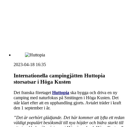
vecka 20 2026
HOUSE OF PEOPLE söker MICE säljare och
Bokning & Säljkoordinator
RSS
Prenumerera på nyhetsbrevet
2023-04-18 16:35
Internationella campingjätten Huttopia
storsatsar i Höga Kusten
Det franska företaget
Huttopia
ska bygga och driva en ny
camping med naturfokus på Smitingen i Höga Kusten. Det
står klart efter att en upphandling gjorts. Avtalet träder i kraft
den 1 september i år.
”Det är oerhört glädjande. Det här kommer att lyfta ett redan
väldigt populärt besöksmål till nya höjder och bidra starkt till