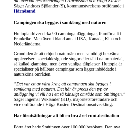
att utveckla besöksnäringen i Härnösand och Höga Kusten.”
Säger Andreas Sjölander (S), kommunstyrelsens ordförande i
Härnösand
.
Campingen ska byggas i samklang med naturen
Huttopia driver cirka 90 campinganläggningar, framför allt i
Frankrike. Men även i bland annat USA, Kanada, Kina och
Nederländerna.
Grundidén är att erbjuda naturnära men samtidigt bekväma
upplevelser i specialdesignade stugor eller tält i naturmaterial,
så kallad glamping, men även vanliga tältplatser. Huttopia är
specialister på hållbara campingar som ligger inbäddade i
natursköna områden.
”Det var ett av våra krav, att campingen ska byggas i
samklang med naturen. Det här är precis den typ av
anläggning vi vill ha i ett så känsligt område som Smitingen.”
Säger Ingemar Wiklander (KD), majoritetsföreträdare och
vice ordförande i Höga Kusten Destinationsutveckling.
Har förutsättningar att bli en bra året runt-destination
Förra året hade Smitingen över 100 000 besökare. Den nya