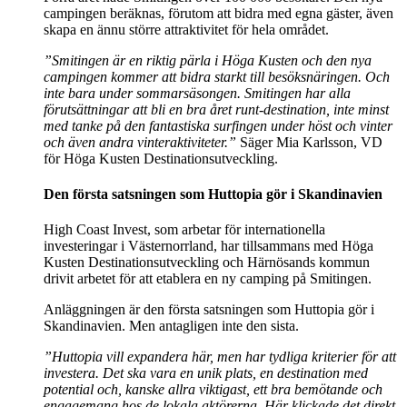
campingen beräknas, förutom att bidra med egna gäster, även
skapa en ännu större attraktivitet för hela området.
”Smitingen är en riktig pärla i Höga Kusten och den nya
campingen kommer att bidra starkt till besöksnäringen. Och
inte bara under sommarsäsongen. Smitingen har alla
förutsättningar att bli en bra året runt-destination, inte minst
med tanke på den fantastiska surfingen under höst och vinter
och även andra vinteraktiviteter.”
Säger Mia Karlsson, VD
för Höga Kusten Destinationsutveckling.
Den första satsningen som Huttopia gör i Skandinavien
High Coast Invest, som arbetar för internationella
investeringar i Västernorrland, har tillsammans med Höga
Kusten Destinationsutveckling och Härnösands kommun
drivit arbetet för att etablera en ny camping på Smitingen.
Anläggningen är den första satsningen som Huttopia gör i
Skandinavien. Men antagligen inte den sista.
”Huttopia vill expandera här, men har tydliga kriterier för att
investera. Det ska vara en unik plats, en destination med
potential och, kanske allra viktigast, ett bra bemötande och
engagemang hos de lokala aktörerna. Här klickade det direkt.