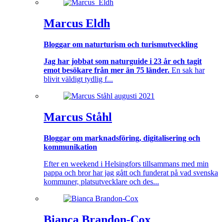
Marcus Eldh
Bloggar om naturturism och turismutveckling
Jag har jobbat som naturguide i 23 år och tagit
emot besökare från mer än 75 länder.
En sak har
blivit väldigt tydlig f...
Marcus Ståhl
Bloggar om marknadsföring, digitalisering och
kommunikation
Efter en weekend i Helsingfors tillsammans med min
pappa och bror har jag gått och funderat på vad svenska
kommuner, platsutvecklare och des...
Bianca Brandon-Cox