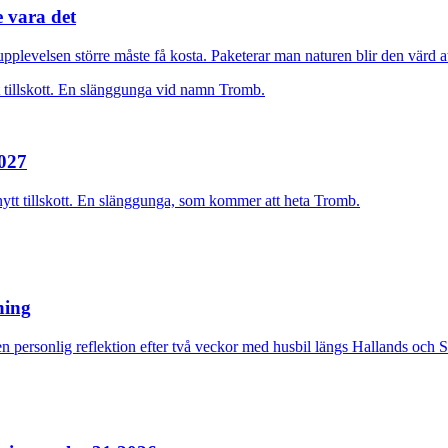
e vara det
plevelsen större måste få kosta. Paketerar man naturen blir den värd at
2027
nytt tillskott. En slänggunga, som kommer att heta Tromb.
rning
n personlig reflektion efter två veckor med husbil längs Hallands och 