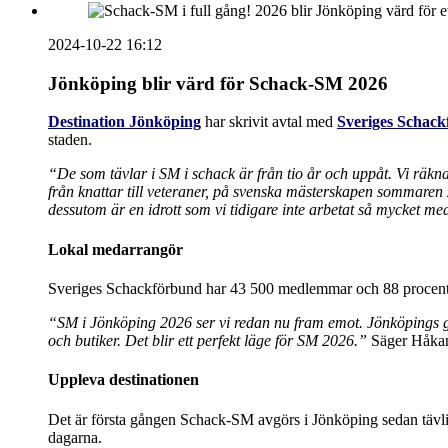
2024-10-22 16:12
Jönköping blir värd för Schack-SM 2026
Destination Jönköping
har skrivit avtal med
Sveriges Schac
staden.
“De som tävlar i SM i schack är från tio år och uppåt. Vi räkn
från knattar till veteraner, på svenska mästerskapen sommaren 2
dessutom är en idrott som vi tidigare inte arbetat så mycket me
Lokal medarrangör
Sveriges Schackförbund har 43 500 medlemmar och 88 procent av
“SM i Jönköping 2026 ser vi redan nu fram emot. Jönköpings geog
och butiker. Det blir ett perfekt läge för SM 2026.”
Säger Håkan
Uppleva destinationen
Det är första gången Schack-SM avgörs i Jönköping sedan tävl
dagarna.