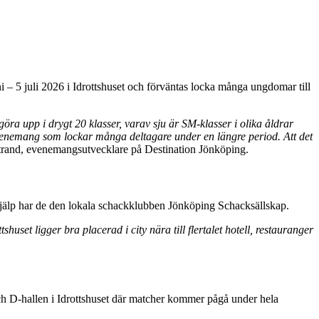
 5 juli 2026 i Idrottshuset och förväntas locka många ungdomar till
ra upp i drygt 20 klasser, varav sju är SM-klasser i olika åldrar
t evenemang som lockar många deltagare under en längre period. Att det
trand, evenemangsutvecklare på Destination Jönköping.
hjälp har de den lokala schackklubben Jönköping Schacksällskap.
set ligger bra placerad i city nära till flertalet hotell, restauranger
h D-hallen i Idrottshuset där matcher kommer pågå under hela