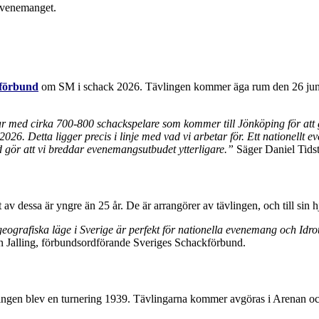
kförbund
om SM i schack 2026. Tävlingen kommer äga rum den 26 juni –
ar med cirka 700-800 schackspelare som kommer till Jönköping för att gö
026. Detta ligger precis i linje med vad vi arbetar för. Ett nationell
d gör att vi breddar evenemangsutbudet ytterligare.”
Säger Daniel Tids
 dessa är yngre än 25 år. De är arrangörer av tävlingen, och till sin 
rafiska läge i Sverige är perfekt för nationella evenemang och Idrottshu
 Jalling, förbundsordförande Sveriges Schackförbund.
ingen blev en turnering 1939. Tävlingarna kommer avgöras i Arenan oc