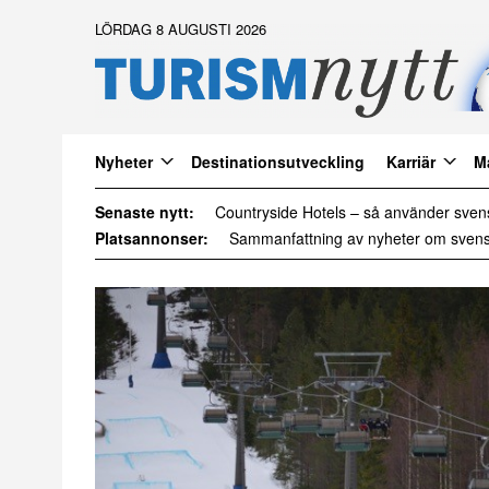
LÖRDAG 8 AUGUSTI 2026
Nyheter
Destinationsutveckling
Karriär
M
Senaste nytt:
Daftöland investerar 9 miljoner i ny att
Platsannonser: