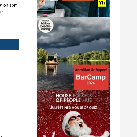
ation som
ar