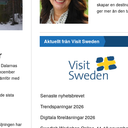
skapar en destin
ger mer än den t
Aktuellt från Visit Sweden
r
m Dalarnas
december
jämför med
 de sista
Senaste nyhetsbrevet
Trendspaningar 2026
Digitala föreläsningar 2026
äljningen har