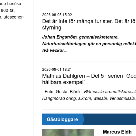
rade besöka
800-tal,
2026-08-05 15:02
n, utescenen
Det är inte för många turister. Det är för
styrning
Johan Engström, generalsekreterare,
Naturturismföretagen gör en personlig reflekt
två veckor
...
2026-08-01 18:21
Mathias Dahlgren – Del 5 i serien ”Go
hållbara exempel”
Foto: Gustaf Björlin.
Blåmussla aromatiskdressi
Hängmörad öring, sikrom, wasabi, Venusmussla,
Gästbloggare
Marcus Eldh