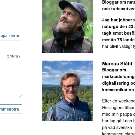
Bloggar om nat
och turismutvec
Jag har jobbat
naturguide i 23
tagit emot besö
mer än 75 lände
har blivit väldigt ty
Marcus Ståhl
Bloggar om
marknadsföring
digitalisering o
kommunikation
Efter en weekend
Helsingfors till
med min pappa o
har jag gått och 
på vad svenska
kommuner, platsu