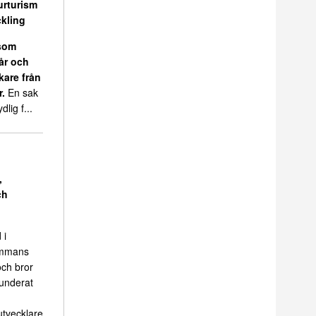
urturism
kling
 som
 år och
kare från
r.
En sak
dlig f...
,
ch
 i
sammans
ch bror
funderat
tvecklare