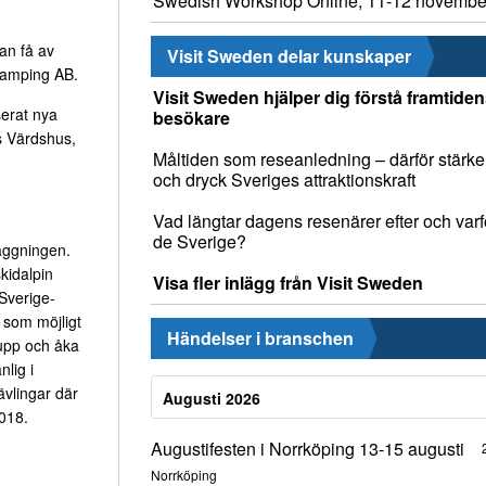
Swedish Workshop Online, 11-12 novembe
kan få av
Visit Sweden delar kunskaper
Camping AB.
Visit Sweden hjälper dig förstå framtide
serat nya
besökare
s Värdshus,
Måltiden som reseanledning – därför stärke
och dryck Sveriges attraktionskraft
Vad längtar dagens resenärer efter och varfö
de Sverige?
äggningen.
kidalpin
Visa fler inlägg från Visit Sweden
 Sverige-
 som möjligt
Händelser i branschen
upp och åka
nlig i
ävlingar där
Augusti 2026
2018.
Augustifesten i Norrköping 13-15 augusti
Norrköping