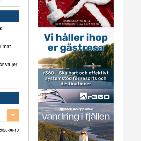
r
ns
r mat
r väljer
2026-08-13