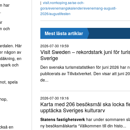
visit.norrkoping.se/se-och-
m har
gora/evenemangskalender/evenemang-augusti-
.
2026/augustifesten
är
en och
Mest lästa artiklar
lardalen. Här
2026-07-30 19:59
Visit Sweden – rekordstark juni för turi
ller någon av
Sverige
gdåkning, en
n spark och
Den svenska turismstatistiken för juni 2026 har 
publicerats av Tillväxtverket. Den visar att juni 2
de...
ot, spela
2026-07-30 19:16
hop,
Karta med 206 besöksmål ska locka fle
upptäcka Sveriges kulturarv
Statens fastighetsverk
har under sommaren sl
ny besöksmålskarta “Välkommen till din histo...
ckså en