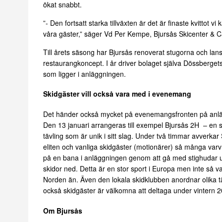
ökat snabbt.
”- Den fortsatt starka tillväxten är det är finaste kvittot vi 
våra gäster,” säger Vd Per Kempe, Bjursås Skicenter & 
Till årets säsong har Bjursås renoverat stugorna och lan
restaurangkoncept. I år driver bolaget själva Dössberget
som ligger i anläggningen.
Skidgäster vill också vara med i evenemang
Det händer också mycket på evenemangsfronten på anl
Den 13 januari arrangeras till exempel Bjursås 2H – en s
tävling som är unik i sitt slag. Under två timmar avverkar
eliten och vanliga skidgäster (motionärer) så många varv
på en bana i anläggningen genom att gå med stighudar 
skidor ned. Detta är en stor sport i Europa men inte så va
Norden än. Även den lokala skidklubben anordnar olika t
också skidgäster är välkomna att deltaga under vintern 
Om Bjursås