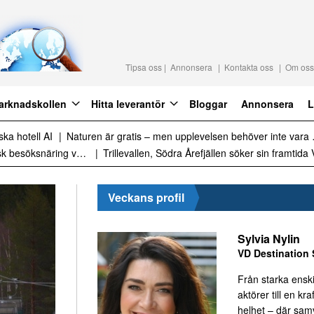
Tipsa oss
Annonsera
Kontakta oss
Om oss
arknadskollen
Hitta leverantör
Bloggar
Annonsera
L
raktion 2027
Det är inte för många turister. Det är för lite styrning
Sammanfattning av nyheter om svensk besöksnäring vecka 28 2026
Veckans profil
Sylvia Nylin
VD Destination 
Från starka ensk
aktörer till en kraf
helhet – där sa