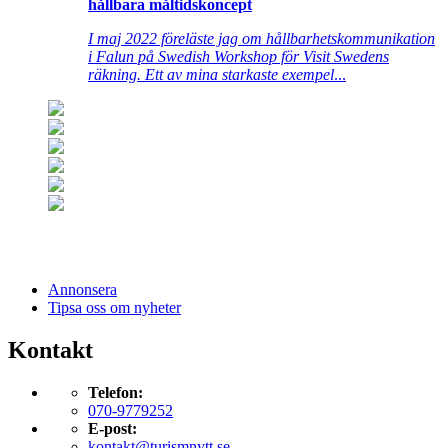
hållbara måltidskoncept
I maj 2022 föreläste jag om hållbarhetskommunikation
i Falun på Swedish Workshop för Visit Swedens
räkning. Ett av mina starkaste exempel
...
Annonsera
Tipsa oss om nyheter
Kontakt
Telefon:
070-9779252
E-post:
kontakt@turismnytt.se