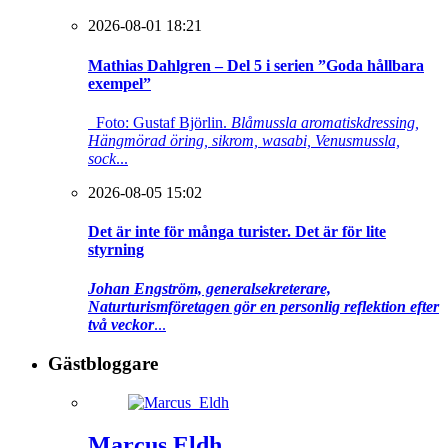
2026-08-01 18:21
Mathias Dahlgren – Del 5 i serien ”Goda hållbara
exempel”
Foto: Gustaf Björlin.
Blåmussla aromatiskdressing,
Hängmörad öring, sikrom, wasabi, Venusmussla,
sock
...
2026-08-05 15:02
Det är inte för många turister. Det är för lite
styrning
Johan Engström, generalsekreterare,
Naturturismföretagen gör en personlig reflektion efter
två veckor
...
Gästbloggare
Marcus Eldh