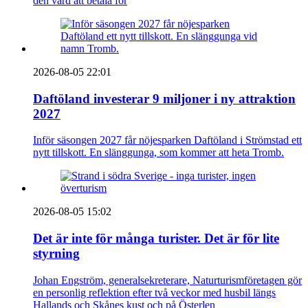
den värd att betala för
2026-08-05 22:01
Daftöland investerar 9 miljoner i ny attraktion
2027
Inför säsongen 2027 får nöjesparken Daftöland i Strömstad ett
nytt tillskott. En slänggunga, som kommer att heta Tromb.
2026-08-05 15:02
Det är inte för många turister. Det är för lite
styrning
Johan Engström, generalsekreterare, Naturturismföretagen gör
en personlig reflektion efter två veckor med husbil längs
Hallands och Skånes kust och på Österlen