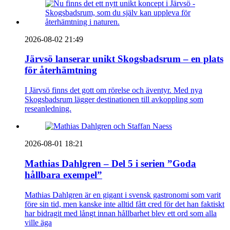
2026-08-02 21:49
Järvsö lanserar unikt Skogsbadsrum – en plats
för återhämtning
I Järvsö finns det gott om rörelse och äventyr. Med nya
Skogsbadsrum lägger destinationen till avkoppling som
reseanledning.
2026-08-01 18:21
Mathias Dahlgren – Del 5 i serien ”Goda
hållbara exempel”
Mathias Dahlgren är en gigant i svensk gastronomi som varit
före sin tid, men kanske inte alltid fått cred för det han faktiskt
har bidragit med långt innan hållbarhet blev ett ord som alla
ville äga