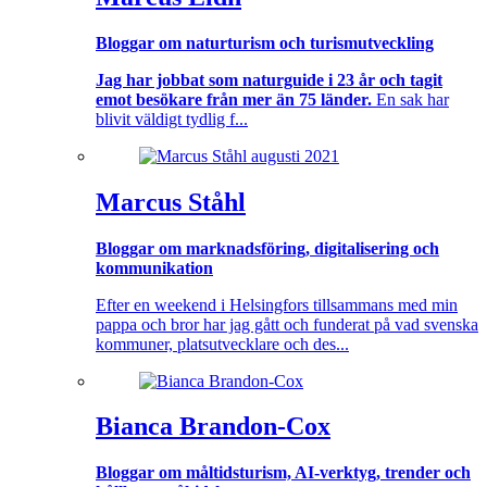
Bloggar om naturturism och turismutveckling
Jag har jobbat som naturguide i 23 år och tagit
emot besökare från mer än 75 länder.
En sak har
blivit väldigt tydlig f...
Marcus Ståhl
Bloggar om marknadsföring, digitalisering och
kommunikation
Efter en weekend i Helsingfors tillsammans med min
pappa och bror har jag gått och funderat på vad svenska
kommuner, platsutvecklare och des...
Bianca Brandon-Cox
Bloggar om måltidsturism, AI-verktyg, trender och