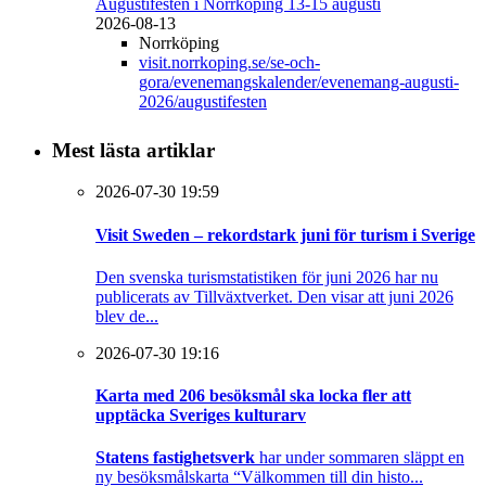
Augustifesten i Norrköping 13-15 augusti
2026-08-13
Norrköping
visit.norrkoping.se/se-och-
gora/evenemangskalender/evenemang-augusti-
2026/augustifesten
Mest lästa artiklar
2026-07-30 19:59
Visit Sweden – rekordstark juni för turism i Sverige
Den svenska turismstatistiken för juni 2026 har nu
publicerats av Tillväxtverket. Den visar att juni 2026
blev de...
2026-07-30 19:16
Karta med 206 besöksmål ska locka fler att
upptäcka Sveriges kulturarv
Statens fastighetsverk
har under sommaren släppt en
ny besöksmålskarta “Välkommen till din histo...