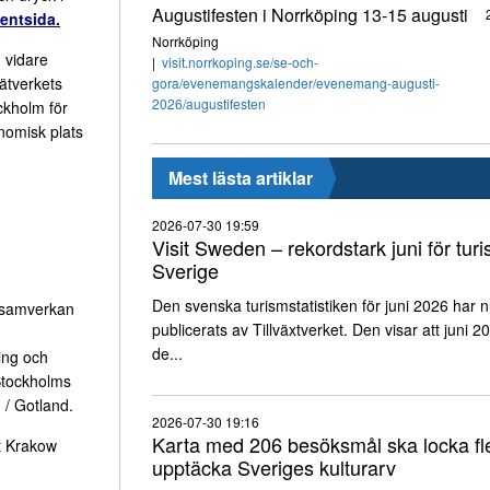
Augustifesten i Norrköping 13-15 augusti
entsida.
Norrköping
 vidare
visit.norrkoping.se/se-och-
ätverkets
gora/evenemangskalender/evenemang-augusti-
2026/augustifesten
ckholm för
nomisk plats
Mest lästa artiklar
2026-07-30 19:59
Visit Sweden – rekordstark juni för turi
Sverige
Den svenska turismstatistiken för juni 2026 har 
 samverkan
publicerats av Tillväxtverket. Den visar att juni 2
de...
ing och
 Stockholms
 / Gotland.
2026-07-30 19:16
Karta med 206 besöksmål ska locka fle
t Krakow
upptäcka Sveriges kulturarv