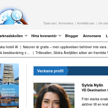
Tipsa oss
Annonsera
Kontakta oss
Om oss
arknadskollen
Hitta leverantör
Bloggar
Annonsera
L
raktion 2027
Det är inte för många turister. Det är för lite styrning
Sammanfattning av nyheter om svensk besöksnäring vecka 28 2026
Veckans profil
Sylvia Nylin
VD Destination 
Från starka ensk
aktörer till en kraf