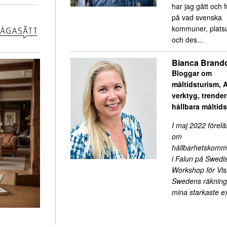
har jag gått och 
på vad svenska
kommuner, platsu
och des...
Bianca Brand
Bloggar om
måltidsturism, A
verktyg, trende
hållbara måltid
I maj 2022 förelä
om
hållbarhetskomm
i Falun på Swedi
Workshop för Visi
Swedens räkning.
mina starkaste 