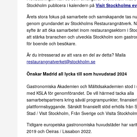
Stockholm publicera i kalendern på
Visit Stockholms ev
Årets stora fokus på samarbete och samskapande tas nu
genom grundandet av Stockholms Restaurangnätverk. N
syfte är att öka samarbetet inom restaurangsektorn i Sto
att stärka branschen och utveckla Stockholm som gastro
för boende och besökare.
Är du intresserad av att vara en del av detta? Maila
restaurangnatverket@stockholm.se
Önskar Madrid all lycka till som huvudstad 2024
Gastronomiska Akademien och Måltidsakademien stod i
med KSLA för genomförandet. De vill härmed tacka alla
samarbetspartners kring såväl programpunkter, finansier
plattformsbyggande. Särskilt finansiellt stöd erhölls från
Stad / Visit Stockholm, Från Sverige och Visita Stockholm
Tidigare europeiska gastronomiska huvudstäder har vari
2019 och Oeiras / Lissabon 2022.