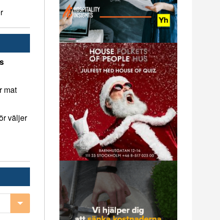
r
ns
r mat
r väljer