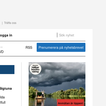
Träffa oss
ogga in
RSS
Prenumerera på nyhetsbrevet
Sammanfattning av nyheter om svensk besöksnäring vecka 27 2026
Sigtuna
ilda
tfull