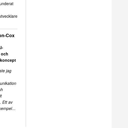
funderat
tvecklare
on-Cox
I-
r och
skoncept
ste jag
unikation
sh
t
 Ett av
exempel
...