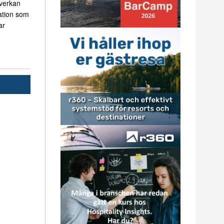
mverkan
ation som
ar