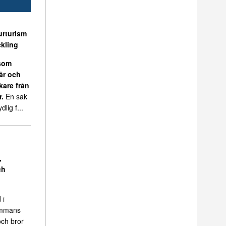
urturism
kling
 som
 år och
kare från
r.
En sak
dlig f...
,
ch
 i
sammans
ch bror