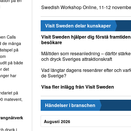
nation på en
Swedish Workshop Online, 11-12 novembe
l
Visit Sweden delar kunskaper
Visit Sweden hjälper dig förstå framtide
pen Calls
besökare
nd de många
ästspel på
Måltiden som reseanledning – därför stärke
som
och dryck Sveriges attraktionskraft
judit på både
r det
Vad längtar dagens resenärer efter och varfö
de Sverige?
anger har
Visa fler inlägg från Visit Sweden
ndariet på
200 matevent,
Händelser i branschen
rangnätverk
Augusti 2026
h dryck i