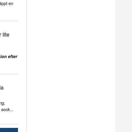
äppt en
 lite
ion efter
da
ng,
 sock
...