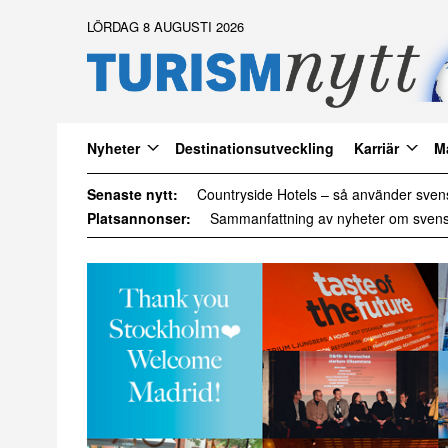
LÖRDAG 8 AUGUSTI 2026
Nyheter
Destinationsutveckling
Karriär
M
Senaste nytt:
Daftöland investerar 9 miljoner i ny att
Platsannonser: