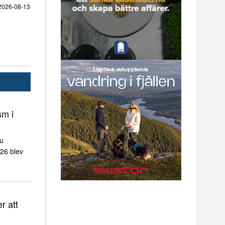
2026-08-13
sm i
nu
026 blev
r att