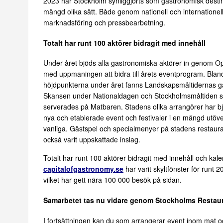
2023 har Stockholm synliggjorts som gastronomisk desti
mängd olika sätt. Både genom nationell och internationel
marknadsföring och pressbearbetning.
Totalt har runt 100 aktörer bidragit med innehåll
Under året bjöds alla gastronomiska aktörer in genom O
med uppmaningen att bidra till årets eventprogram. Bla
höjdpunkterna under året fanns Landskapsmåltidernas g
Skansen under Nationaldagen och Stockholmsmåltiden 
serverades på Matbaren. Stadens olika arrangörer har b
nya och etablerade event och festivaler i en mängd utöve
vanliga. Gästspel och specialmenyer på stadens restaur
också varit uppskattade inslag.
Totalt har runt 100 aktörer bidragit med innehåll och kale
capitalofgastronomy.se
har varit skyltfönster för runt 
vilket har gett nära 100 000 besök på sidan.
Samarbetet tas nu vidare genom Stockholms Restau
I fortsättningen kan du som arrangerar event inom mat oc