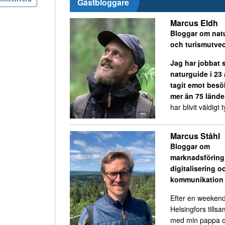
Gästbloggare
Marcus Eldh
Bloggar om nat
och turismutvec
Jag har jobbat
naturguide i 23
tagit emot besö
mer än 75 lände
har blivit väldigt ty
Marcus Ståhl
Bloggar om
marknadsföring
digitalisering o
kommunikation
Efter en weekend
Helsingfors till
med min pappa o