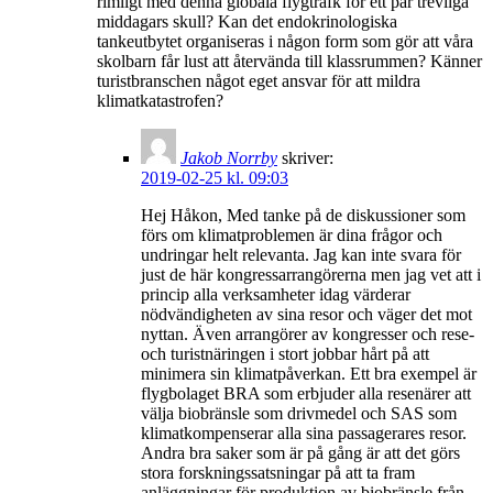
rimligt med denna globala flygtrafk för ett par trevliga
middagars skull? Kan det endokrinologiska
tankeutbytet organiseras i någon form som gör att våra
skolbarn får lust att återvända till klassrummen? Känner
turistbranschen något eget ansvar för att mildra
klimatkatastrofen?
Jakob Norrby
skriver:
2019-02-25 kl. 09:03
Hej Håkon, Med tanke på de diskussioner som
förs om klimatproblemen är dina frågor och
undringar helt relevanta. Jag kan inte svara för
just de här kongressarrangörerna men jag vet att i
princip alla verksamheter idag värderar
nödvändigheten av sina resor och väger det mot
nyttan. Även arrangörer av kongresser och rese-
och turistnäringen i stort jobbar hårt på att
minimera sin klimatpåverkan. Ett bra exempel är
flygbolaget BRA som erbjuder alla resenärer att
välja biobränsle som drivmedel och SAS som
klimatkompenserar alla sina passagerares resor.
Andra bra saker som är på gång är att det görs
stora forskningssatsningar på att ta fram
anläggningar för produktion av biobränsle från