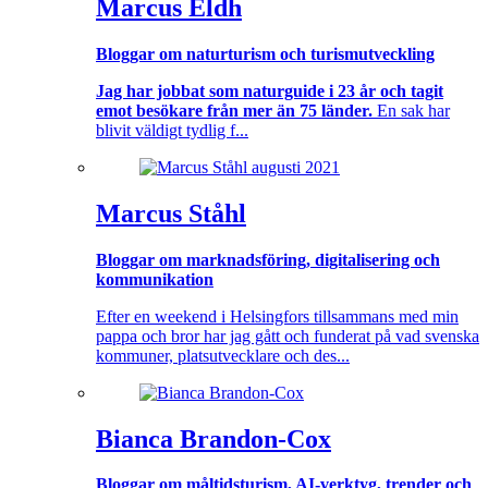
Marcus Eldh
Bloggar om naturturism och turismutveckling
Jag har jobbat som naturguide i 23 år och tagit
emot besökare från mer än 75 länder.
En sak har
blivit väldigt tydlig f...
Marcus Ståhl
Bloggar om marknadsföring, digitalisering och
kommunikation
Efter en weekend i Helsingfors tillsammans med min
pappa och bror har jag gått och funderat på vad svenska
kommuner, platsutvecklare och des...
Bianca Brandon-Cox
Bloggar om måltidsturism, AI-verktyg, trender och