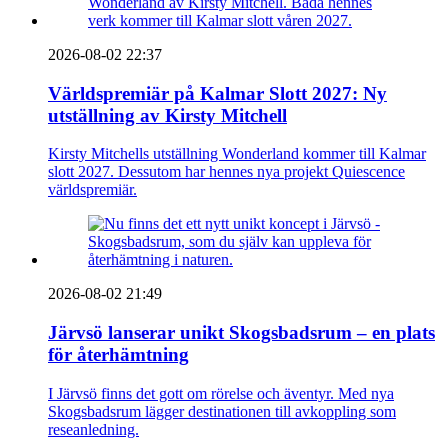
2026-08-02 22:37
Världspremiär på Kalmar Slott 2027: Ny
utställning av Kirsty Mitchell
Kirsty Mitchells utställning Wonderland kommer till Kalmar
slott 2027. Dessutom har hennes nya projekt Quiescence
världspremiär.
2026-08-02 21:49
Järvsö lanserar unikt Skogsbadsrum – en plats
för återhämtning
I Järvsö finns det gott om rörelse och äventyr. Med nya
Skogsbadsrum lägger destinationen till avkoppling som
reseanledning.