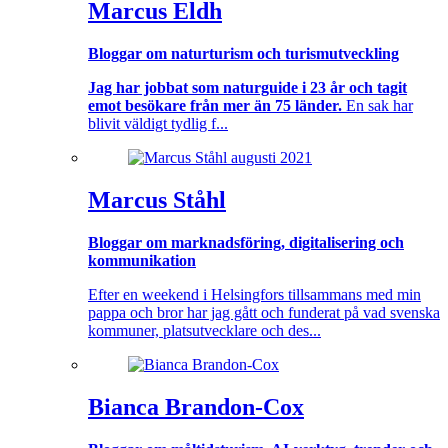
Marcus Eldh
Bloggar om naturturism och turismutveckling
Jag har jobbat som naturguide i 23 år och tagit
emot besökare från mer än 75 länder.
En sak har
blivit väldigt tydlig f...
Marcus Ståhl
Bloggar om marknadsföring, digitalisering och
kommunikation
Efter en weekend i Helsingfors tillsammans med min
pappa och bror har jag gått och funderat på vad svenska
kommuner, platsutvecklare och des...
Bianca Brandon-Cox