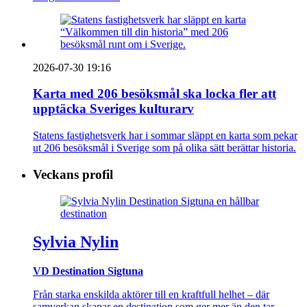
2026-07-30 19:16
Karta med 206 besöksmål ska locka fler att
upptäcka Sveriges kulturarv
Statens fastighetsverk har i sommar släppt en karta som pekar
ut 206 besöksmål i Sverige som på olika sätt berättar historia.
Veckans profil
Sylvia Nylin
VD Destination Sigtuna
Från starka enskilda aktörer till en kraftfull helhet – där
samverkan skapar en destination som ger mer än den tar