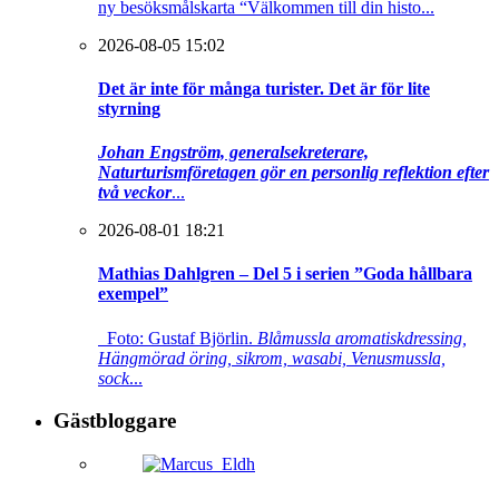
ny besöksmålskarta “Välkommen till din histo...
2026-08-05 15:02
Det är inte för många turister. Det är för lite
styrning
Johan Engström, generalsekreterare,
Naturturismföretagen gör en personlig reflektion efter
två veckor
...
2026-08-01 18:21
Mathias Dahlgren – Del 5 i serien ”Goda hållbara
exempel”
Foto: Gustaf Björlin.
Blåmussla aromatiskdressing,
Hängmörad öring, sikrom, wasabi, Venusmussla,
sock
...
Gästbloggare