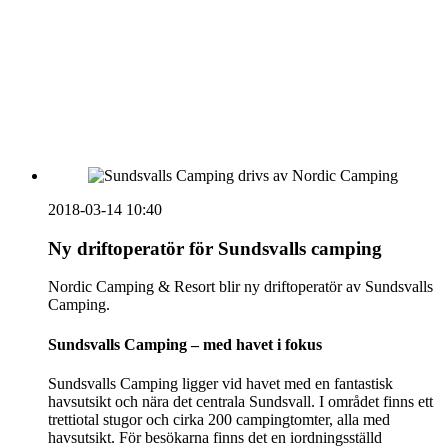
HOUSE OF PEOPLE söker MICE säljare och
Bokning & Säljkoordinator
RSS
Prenumerera på nyhetsbrevet
2018-03-14 10:40
Ny driftoperatör för Sundsvalls camping
Nordic Camping & Resort blir ny driftoperatör av Sundsvalls
Camping.
Sundsvalls Camping – med havet i fokus
Sundsvalls Camping ligger vid havet med en fantastisk
havsutsikt och nära det centrala Sundsvall. I området finns ett
trettiotal stugor och cirka 200 campingtomter, alla med
havsutsikt. För besökarna finns det en iordningsställd