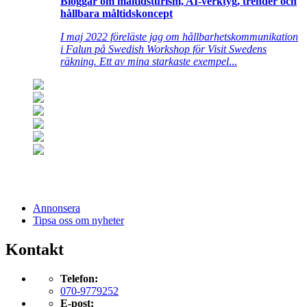
Bloggar om måltidsturism, AI-verktyg, trender och
hållbara måltidskoncept
I maj 2022 föreläste jag om hållbarhetskommunikation
i Falun på Swedish Workshop för Visit Swedens
räkning. Ett av mina starkaste exempel
...
Annonsera
Tipsa oss om nyheter
Kontakt
Telefon:
070-9779252
E-post: