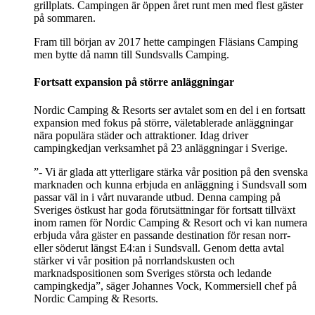
grillplats. Campingen är öppen året runt men med flest gäster
på sommaren.
Fram till början av 2017 hette campingen Fläsians Camping
men bytte då namn till Sundsvalls Camping.
Fortsatt expansion på större anläggningar
Nordic Camping & Resorts ser avtalet som en del i en fortsatt
expansion med fokus på större, väletablerade anläggningar
nära populära städer och attraktioner. Idag driver
campingkedjan verksamhet på 23 anläggningar i Sverige.
”- Vi är glada att ytterligare stärka vår position på den svenska
marknaden och kunna erbjuda en anläggning i Sundsvall som
passar väl in i vårt nuvarande utbud. Denna camping på
Sveriges östkust har goda förutsättningar för fortsatt tillväxt
inom ramen för Nordic Camping & Resort och vi kan numera
erbjuda våra gäster en passande destination för resan norr-
eller söderut längst E4:an i Sundsvall. Genom detta avtal
stärker vi vår position på norrlandskusten och
marknadspositionen som Sveriges största och ledande
campingkedja”, säger Johannes Vock, Kommersiell chef på
Nordic Camping & Resorts.