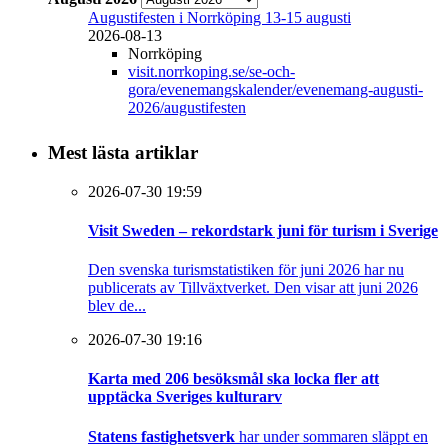
Augustifesten i Norrköping 13-15 augusti
2026-08-13
Norrköping
visit.norrkoping.se/se-och-
gora/evenemangskalender/evenemang-augusti-
2026/augustifesten
Mest lästa artiklar
2026-07-30 19:59
Visit Sweden – rekordstark juni för turism i Sverige
Den svenska turismstatistiken för juni 2026 har nu
publicerats av Tillväxtverket. Den visar att juni 2026
blev de...
2026-07-30 19:16
Karta med 206 besöksmål ska locka fler att
upptäcka Sveriges kulturarv
Statens fastighetsverk
har under sommaren släppt en