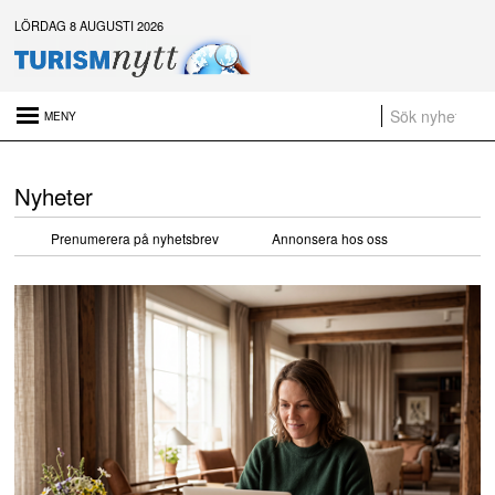
LÖRDAG 8 AUGUSTI 2026
Senaste nytt:
Daftöland investerar 9 miljoner i ny attraktion 2027
Nyheter
Platsannonser:
Sammanfattning av nyheter om svensk besöksnäring vecka 28 2026
Prenumerera på nyhetsbrev
Annonsera hos oss
a
t