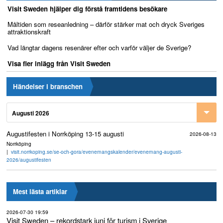
Visit Sweden hjälper dig förstå framtidens besökare
Måltiden som reseanledning – därför stärker mat och dryck Sveriges
attraktionskraft
Vad längtar dagens resenärer efter och varför väljer de Sverige?
Visa fler inlägg från Visit Sweden
Händelser i branschen
Augusti 2026
Augustifesten i Norrköping 13-15 augusti
2026-08-13
Norrköping
visit.norrkoping.se/se-och-gora/evenemangskalender/evenemang-augusti-
2026/augustifesten
Mest lästa artiklar
2026-07-30 19:59
Visit Sweden – rekordstark juni för turism i Sverige