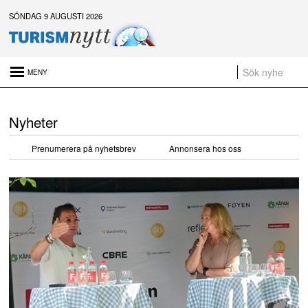
SÖNDAG 9 AUGUSTI 2026
Senaste nytt:
Naturen är gratis – men upplevelsen behöver inte vara det
Nyheter
Platsannonser:
Sammanfattning av nyheter om svensk besöksnäring vecka 28 2026
Prenumerera på nyhetsbrev
Annonsera hos oss
a
t