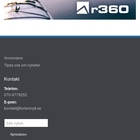
Annonsera
Tipsa oss om nyheter
Kontakt
Telefon:
070-9779252
E-post:
kontakt@turismnytt.se
Nyhetsbrev