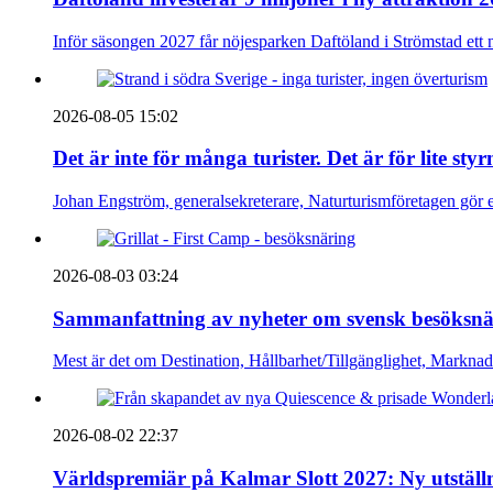
Inför säsongen 2027 får nöjesparken Daftöland i Strömstad ett 
2026-08-05 15:02
Det är inte för många turister. Det är för lite sty
Johan Engström, generalsekreterare, Naturturismföretagen gör e
2026-08-03 03:24
Sammanfattning av nyheter om svensk besöksnä
Mest är det om Destination, Hållbarhet/Tillgänglighet, Markna
2026-08-02 22:37
Världspremiär på Kalmar Slott 2027: Ny utställn