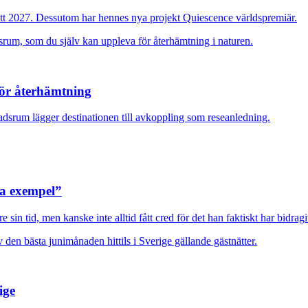
ott 2027. Dessutom har hennes nya projekt Quiescence världspremiär.
för återhämtning
adsrum lägger destinationen till avkoppling som reseanledning.
ra exempel”
sin tid, men kanske inte alltid fått cred för det han faktiskt har bidragi
ige