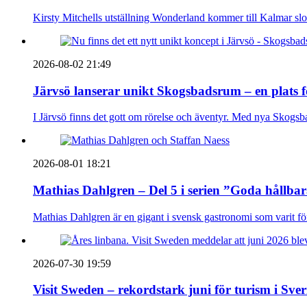
Kirsty Mitchells utställning Wonderland kommer till Kalmar sl
2026-08-02 21:49
Järvsö lanserar unikt Skogsbadsrum – en plats 
I Järvsö finns det gott om rörelse och äventyr. Med nya Skogsb
2026-08-01 18:21
Mathias Dahlgren – Del 5 i serien ”Goda hållba
Mathias Dahlgren är en gigant i svensk gastronomi som varit före 
2026-07-30 19:59
Visit Sweden – rekordstark juni för turism i Sver