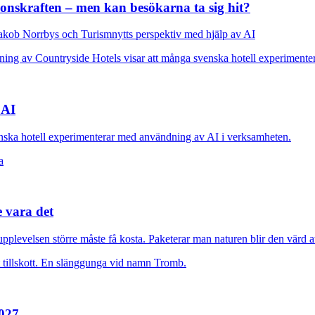
ionskraften – men kan besökarna ta sig hit?
kob Norrbys och Turismnytts perspektiv med hjälp av AI
 AI
nska hotell experimenterar med användning av AI i verksamheten.
e vara det
plevelsen större måste få kosta. Paketerar man naturen blir den värd at
2027