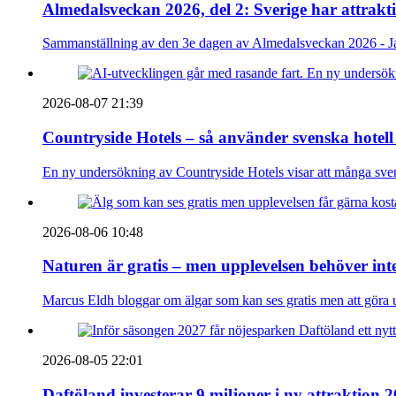
Almedalsveckan 2026, del 2: Sverige har attrakt
Sammanställning av den 3e dagen av Almedalsveckan 2026 - Ja
2026-08-07 21:39
Countryside Hotels – så använder svenska hotell
En ny undersökning av Countryside Hotels visar att många sve
2026-08-06 10:48
Naturen är gratis – men upplevelsen behöver int
Marcus Eldh bloggar om älgar som kan ses gratis men att göra up
2026-08-05 22:01
Daftöland investerar 9 miljoner i ny attraktion 