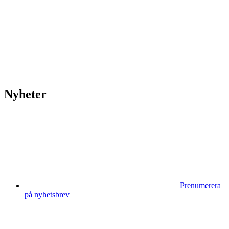
HOUSE OF PEOPLE söker MICE säljare och
Bokning & Säljkoordinator
RSS
Prenumerera på nyhetsbrevet
Nyheter
Prenumerera
på nyhetsbrev