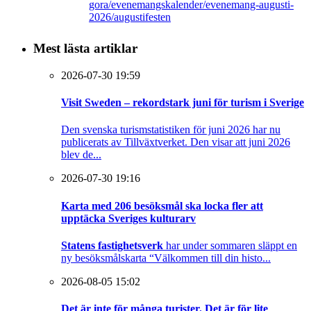
gora/evenemangskalender/evenemang-augusti-
2026/augustifesten
Mest lästa artiklar
2026-07-30 19:59
Visit Sweden – rekordstark juni för turism i Sverige
Den svenska turismstatistiken för juni 2026 har nu
publicerats av Tillväxtverket. Den visar att juni 2026
blev de...
2026-07-30 19:16
Karta med 206 besöksmål ska locka fler att
upptäcka Sveriges kulturarv
Statens fastighetsverk
har under sommaren släppt en
ny besöksmålskarta “Välkommen till din histo...
2026-08-05 15:02
Det är inte för många turister. Det är för lite