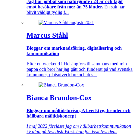
Jag har jobbat som naturguide i 23 år och tagit
emot besökare från mer än 75 länder.
En sak har
blivit väldigt tydlig f...
Marcus Ståhl
Bloggar om marknadsföring, digitalisering och
kommunikation
Efter en weekend i Helsingfors tillsammans med min
pappa och bror har jag gått och funderat på vad svenska
kommuner, platsutvecklare och des...
Bianca Brandon-Cox
Bloggar om måltidsturism, AI-verktyg, trender och
hållbara måltidskoncept
I maj 2022 föreläste jag om hållbarhetskommunikation
i Falun på Swedish Workshop för Visit Swedens