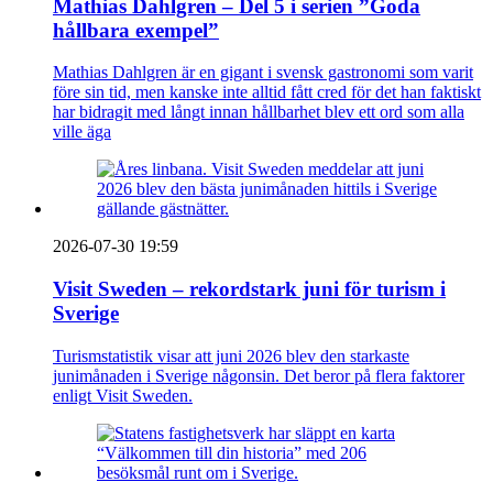
Mathias Dahlgren – Del 5 i serien ”Goda
hållbara exempel”
Mathias Dahlgren är en gigant i svensk gastronomi som varit
före sin tid, men kanske inte alltid fått cred för det han faktiskt
har bidragit med långt innan hållbarhet blev ett ord som alla
ville äga
2026-07-30 19:59
Visit Sweden – rekordstark juni för turism i
Sverige
Turismstatistik visar att juni 2026 blev den starkaste
junimånaden i Sverige någonsin. Det beror på flera faktorer
enligt Visit Sweden.