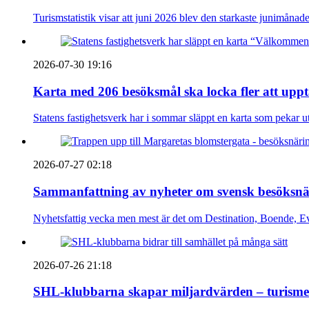
Turismstatistik visar att juni 2026 blev den starkaste junimånad
2026-07-30 19:16
Karta med 206 besöksmål ska locka fler att uppt
Statens fastighetsverk har i sommar släppt en karta som pekar ut
2026-07-27 02:18
Sammanfattning av nyheter om svensk besöksnä
Nyhetsfattig vecka men mest är det om Destination, Boende, E
2026-07-26 21:18
SHL-klubbarna skapar miljardvärden – turismen