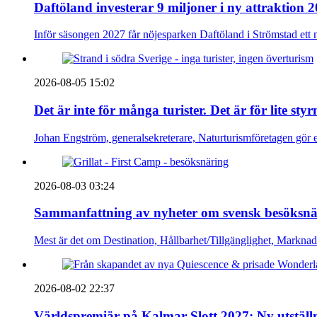
Daftöland investerar 9 miljoner i ny attraktion 
Inför säsongen 2027 får nöjesparken Daftöland i Strömstad ett 
2026-08-05 15:02
Det är inte för många turister. Det är för lite sty
Johan Engström, generalsekreterare, Naturturismföretagen gör e
2026-08-03 03:24
Sammanfattning av nyheter om svensk besöksnä
Mest är det om Destination, Hållbarhet/Tillgänglighet, Markna
2026-08-02 22:37
Världspremiär på Kalmar Slott 2027: Ny utställn