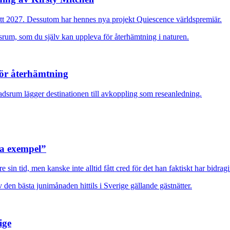
ott 2027. Dessutom har hennes nya projekt Quiescence världspremiär.
för återhämtning
adsrum lägger destinationen till avkoppling som reseanledning.
ra exempel”
sin tid, men kanske inte alltid fått cred för det han faktiskt har bidragi
ige