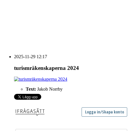
vecka 20 2026
HOUSE OF PEOPLE söker MICE säljare och
Bokning & Säljkoordinator
RSS
Prenumerera på nyhetsbrevet
2025-11-29 12:17
turismräkenskaperna 2024
Text:
Jakob Norrby