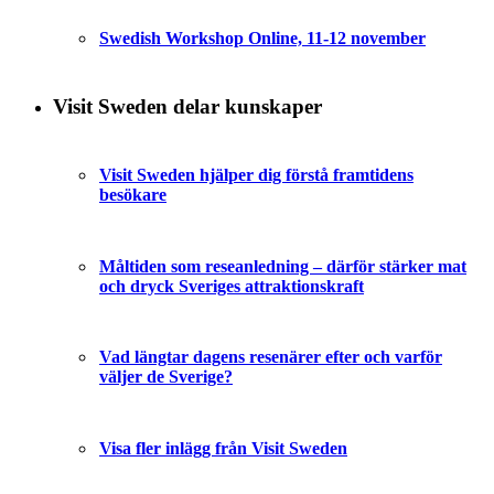
Swedish Workshop Online, 11-12 november
Visit Sweden delar kunskaper
Visit Sweden hjälper dig förstå framtidens
besökare
Måltiden som reseanledning – därför stärker mat
och dryck Sveriges attraktionskraft
Vad längtar dagens resenärer efter och varför
väljer de Sverige?
Visa fler inlägg från Visit Sweden