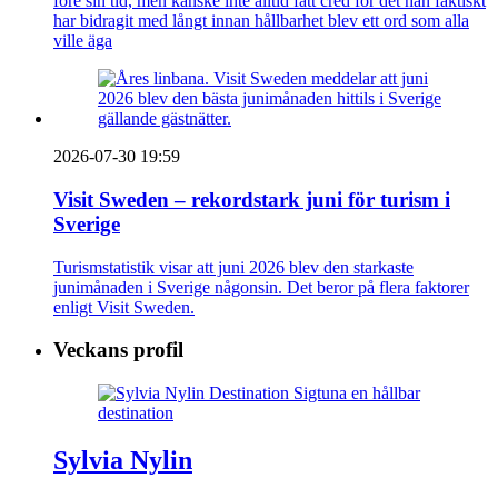
före sin tid, men kanske inte alltid fått cred för det han faktiskt
har bidragit med långt innan hållbarhet blev ett ord som alla
ville äga
2026-07-30 19:59
Visit Sweden – rekordstark juni för turism i
Sverige
Turismstatistik visar att juni 2026 blev den starkaste
junimånaden i Sverige någonsin. Det beror på flera faktorer
enligt Visit Sweden.
Veckans profil
Sylvia Nylin