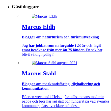
Gästbloggare
Marcus Eldh
Bloggar om naturturism och turismutveckling
Jag har jobbat som naturguide i 23 år och tagit
emot besökare från mer än 75 länder.
En sak har
blivit väldigt tydlig f...
Marcus Ståhl
Bloggar om marknadsföring, digitalisering och
kommunikation
Efter en weekend i Helsingfors tillsammans med min
pappa och bror har jag gått och funderat på vad svenska
kommuner, platsutvecklare och des...