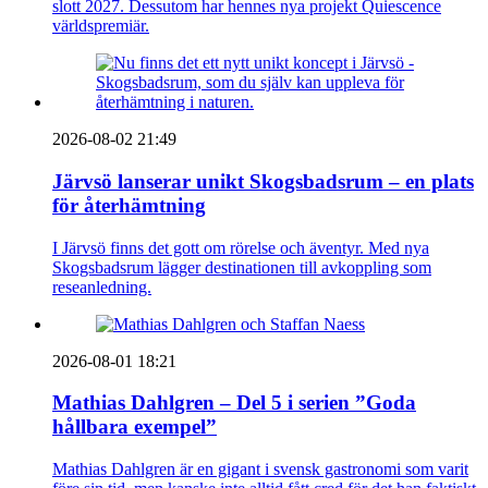
slott 2027. Dessutom har hennes nya projekt Quiescence
världspremiär.
2026-08-02 21:49
Järvsö lanserar unikt Skogsbadsrum – en plats
för återhämtning
I Järvsö finns det gott om rörelse och äventyr. Med nya
Skogsbadsrum lägger destinationen till avkoppling som
reseanledning.
2026-08-01 18:21
Mathias Dahlgren – Del 5 i serien ”Goda
hållbara exempel”
Mathias Dahlgren är en gigant i svensk gastronomi som varit