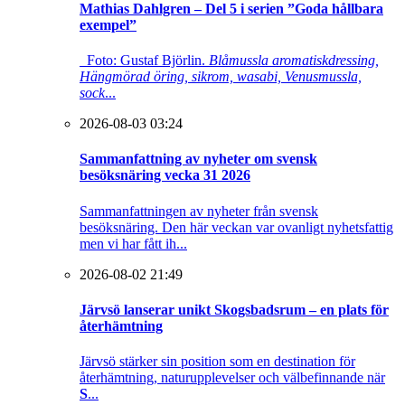
Mathias Dahlgren – Del 5 i serien ”Goda hållbara
exempel”
Foto: Gustaf Björlin.
Blåmussla aromatiskdressing,
Hängmörad öring, sikrom, wasabi, Venusmussla,
sock
...
2026-08-03 03:24
Sammanfattning av nyheter om svensk
besöksnäring vecka 31 2026
Sammanfattningen av nyheter från svensk
besöksnäring. Den här veckan var ovanligt nyhetsfattig
men vi har fått ih...
2026-08-02 21:49
Järvsö lanserar unikt Skogsbadsrum – en plats för
återhämtning
Järvsö stärker sin position som en destination för
återhämtning, naturupplevelser och välbefinnande när
S
...